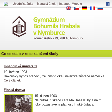
Úvodní stránka
|
Mapa stránek
|
Intranet
|
Moodle
EN
CS
DE
FR
RU
Co se stalo v roce založení školy
Innsbrucká univerzita
10. květen 1903
Rakouský výnos stanovil, že innsbrucká univerzita zůstane německá.
Celý článek
Finská ústava
15. duben 1903
Na příkaz ruského cara Mikuláše II. byla na tři
roky pozastavena platnost finské ústavy.