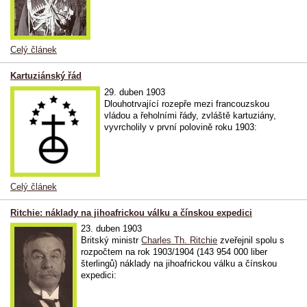
Celý článek
Kartuziánský řád
29. duben 1903
Dlouhotrvající rozepře mezi francouzskou
vládou a řeholními řády, zvláště kartuziány,
vyvrcholily v první polovině roku 1903:
Celý článek
Ritchie: náklady na jihoafrickou válku a čínskou expedici
23. duben 1903
Britský ministr
Charles Th. Ritchie
zveřejnil spolu s
rozpočtem na rok 1903/1904 (143 954 000 liber
šterlingů) náklady na jihoafrickou válku a čínskou
expedici: