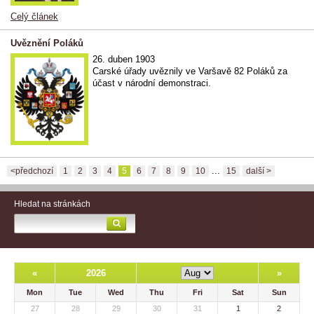
Celý článek
Uvěznění Poláků
26. duben 1903
Carské úřady uvěznily ve Varšavě 82 Poláků za
účast v národní demonstraci.
...
<předchozí
1
2
3
4
5
6
7
8
9
10
15
další >
Hledat na stránkách
«
2026
»
Mon
Tue
Wed
Thu
Fri
Sat
Sun
27
28
29
30
31
1
2