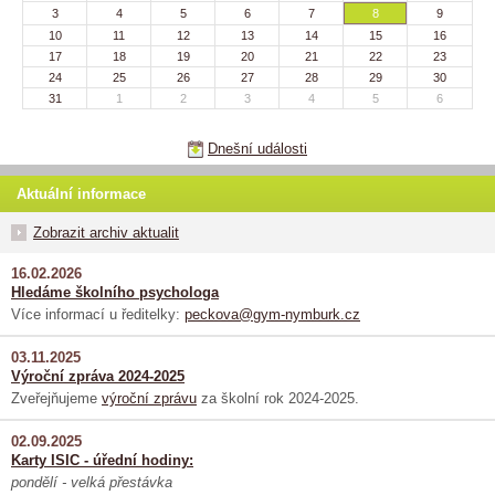
3
4
5
6
7
8
9
10
11
12
13
14
15
16
17
18
19
20
21
22
23
24
25
26
27
28
29
30
31
1
2
3
4
5
6
Dnešní události
Aktuální informace
Zobrazit archiv aktualit
16.02.2026
Hledáme školního psychologa
Více informací u ředitelky:
peckova@gym-nymburk.cz
03.11.2025
Výroční zpráva 2024-2025
Zveřejňujeme
výroční zprávu
za školní rok 2024-2025.
02.09.2025
Karty ISIC - úřední hodiny:
pondělí - velká přestávka