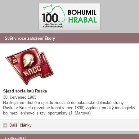
Svět v roce založení školy
Sjezd socialistů Ruska
30. červenec 1903
Na ilegálním druhém sjezdu Sociálně demokratické dělnické strany
Ruska v Bruselu (první se konal v roce 1898) vzplanul prudký ideologický
boj mezi leninovci s tzv. oportunisty (J. Martova).
Další články