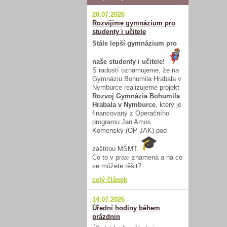
20.07.2026
Rozvíjíme gymnázium pro
studenty i učitele
Stále lepší gymnázium pro
naše studenty i učitele!
S radostí oznamujeme, že na
Gymnáziu Bohumila Hrabala v
Nymburce realizujeme projekt
Rozvoj Gymnázia Bohumila
Hrabala v Nymburce
, který je
financovaný z Operačního
programu Jan Amos
Komenský (OP JAK) pod
záštitou MŠMT.
Co to v praxi znamená a na co
se můžete těšit?
celý článek
14.07.2026
Úřední hodiny během
prázdnin