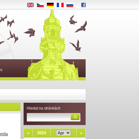
EN
CS
DE
FR
RU
ly
Hledat na stránkách
«
2024
»
umila