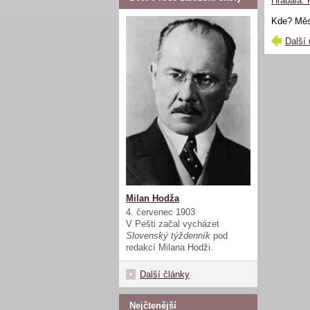
Hrabala:
Kde? Měs
Další 
Milan Hodža
4. červenec 1903
V Pešti začal vycházet
Slovenský týždenník
pod
redakcí Milana Hodži.
Další články
Nejčtenější