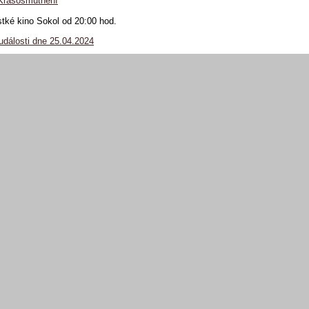
 Krasosmutnění
tké kino Sokol od 20:00 hod.
události dne 25.04.2024