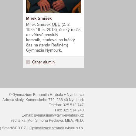
Mirek Smíšek
Mirek Smíšek
OBE
(2. 2.
1925-19. 5. 2013), český rodák
a světově proslulý
keramik, studoval po krátký
čas na (tehdy Reálném)
Gymnáziu Nymburk.
Other alumini
© Gymnázium Bohumila Hrabala v Nymburce
Adresa školy: Komenského 779, 288 40 Nymburk
Telefon: 325 512 747
Fax: 325 514 240
E-mail: gymnasium@gym-nymburk.cz
ředitelka: Mgr. Simona Pecková, MBA, Ph.D.
g
SmartWEB.CZ |
Optimalizace stránek
e4you s.r.o.