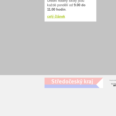
Úřední hodiny školy jsou
každé pondělí od
9.00 do
11.00 hodin
.
celý článek