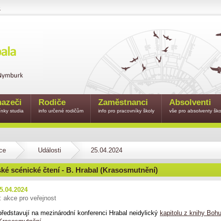
e
azeči
Rodiče
Zaměstnanci
Absolventi
nky studia
info určené rodičům
info pro pracovníky školy
vše pro absolventy ško
ce
Události
25.04.2024
ké scénické čtení - B. Hrabal (Krasosmutnění)
5.04.2024
: akce pro veřejnost
představují na mezinárodní konferenci Hrabal neidylický
kapitolu z knihy Boh