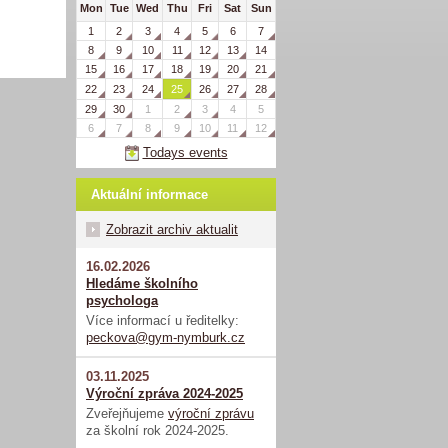
Mon
Tue
Wed
Thu
Fri
Sat
Sun
1
2
3
4
5
6
7
8
9
10
11
12
13
14
15
16
17
18
19
20
21
22
23
24
25
26
27
28
29
30
1
2
3
4
5
6
7
8
9
10
11
12
Todays events
Aktuální informace
Zobrazit archiv aktualit
16.02.2026
Hledáme školního
psychologa
Více informací u ředitelky:
peckova@gym-nymburk.cz
03.11.2025
Výroční zpráva 2024-2025
Zveřejňujeme
výroční zprávu
za školní rok 2024-2025.