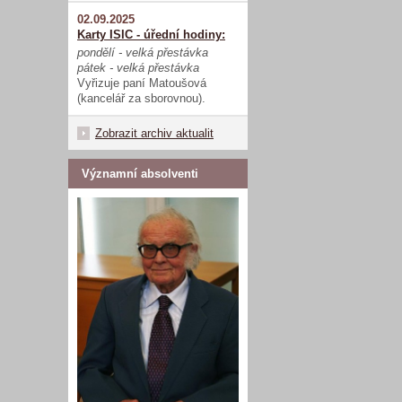
02.09.2025
Karty ISIC - úřední hodiny:
pondělí - velká přestávka
pátek - velká přestávka
Vyřizuje paní Matoušová
(kancelář za sborovnou).
Zobrazit archiv aktualit
Významní absolventi