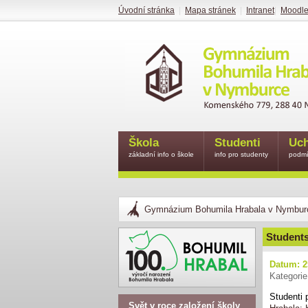
Úvodní stránka
|
Mapa stránek
|
Intranet
|
Moodl
Škola
Studenti
Uch
základní info o škole
info pro studenty
podmí
Gymnázium Bohumila Hrabala v Nymbur
Students
Datum: 2
Kategorie
Studenti 
Svět v roce založení školy