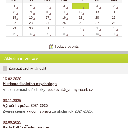
1
2
3
4
5
6
7
8
9
10
11
12
13
14
15
16
17
18
19
20
21
22
23
24
25
26
27
28
29
30
31
1
2
3
4
5
6
7
8
9
10
11
Todays events
Aktuální informace
Zobrazit archiv aktualit
16.02.2026
Hledáme školního psychologa
Více informací u ředitelky:
peckova@gym-nymburk.cz
03.11.2025
Výroční zpráva 2024-2025
Zveřejňujeme
výroční zprávu
za školní rok 2024-2025.
02.09.2025
Karty ISIC - úřední hodiny: