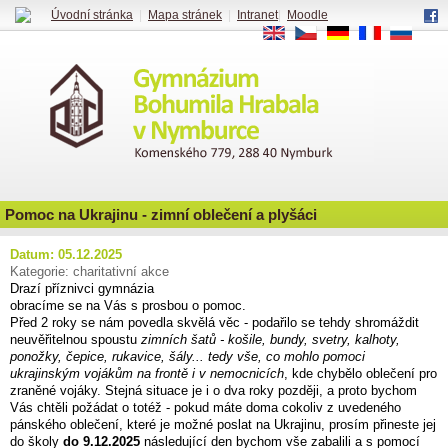
Úvodní stránka
|
Mapa stránek
|
Intranet
|
Moodle
EN
CS
DE
FR
RU
Pomoc na Ukrajinu - zimní oblečení a plyšáci
Datum: 05.12.2025
Kategorie: charitativní akce
Drazí příznivci gymnázia
obracíme se na Vás s prosbou o pomoc.
Před 2 roky se nám povedla skvělá věc - podařilo se tehdy shromáždit
neuvěřitelnou spoustu
zimních šatů - košile, bundy, svetry, kalhoty,
ponožky, čepice, rukavice, šály... tedy vše, co mohlo pomoci
ukrajinským vojákům na frontě i v nemocnicích
, kde chybělo oblečení pro
zraněné vojáky. Stejná situace je i o dva roky později, a proto bychom
Vás chtěli požádat o totéž - pokud máte doma cokoliv z uvedeného
pánského oblečení, které je možné poslat na Ukrajinu, prosím přineste jej
do školy
do 9.12.2025
následující den bychom vše zabalili a s pomocí