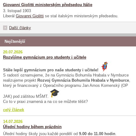
Giovanni Giolitti ministerským předsedou Itálie
3. listopad 1903
Liberál
Giovanni Giolitti
se stal italským ministerským předsedou.
Další články
Nejčtenější
20.07.2026
Rozvíjíme gymnázium pro studenty i učitele
Stále lepší gymnázium pro naše studenty i učitele!
S radostí oznamujeme, že na Gymnáziu Bohumila Hrabala v Nymburce
realizujeme projekt
Rozvoj Gymnázia Bohumila Hrabala v Nymburce
,
který je financovaný z Operačního programu Jan Amos Komenský (OP
JAK) pod záštitou MŠMT.
Co to v praxi znamená a na co se můžete těšit?
celý článek
14.07.2026
Úřední hodiny během prázdnin
Úřední hodiny školy jsou každé pondělí od
9.00 do 11.00 hodin
.