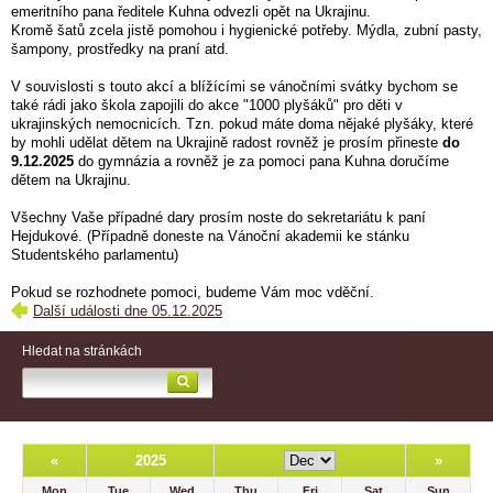
emeritního pana ředitele Kuhna odvezli opět na Ukrajinu.
Kromě šatů zcela jistě pomohou i hygienické potřeby. Mýdla, zubní pasty,
šampony, prostředky na praní atd.
V souvislosti s touto akcí a blížícími se vánočními svátky bychom se
také rádi jako škola zapojili do akce "1000 plyšáků" pro děti v
ukrajinských nemocnicích. Tzn. pokud máte doma nějaké plyšáky, které
by mohli udělat dětem na Ukrajině radost rovněž je prosím přineste
do
9.12.2025
do gymnázia a rovněž je za pomoci pana Kuhna doručíme
dětem na Ukrajinu.
Všechny Vaše případné dary prosím noste do sekretariátu k paní
Hejdukové. (Případně doneste na Vánoční akademii ke stánku
Studentského parlamentu)
Pokud se rozhodnete pomoci, budeme Vám moc vděční.
Další události dne 05.12.2025
Hledat na stránkách
«
2025
»
Mon
Tue
Wed
Thu
Fri
Sat
Sun