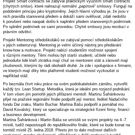
Projekt Smart contracts se zabýval praktickým využitím smart contracts
(chytrých smluv), které nahrazují normální „papírové“ smlouvy. Fungují na
podobném principu jako kryptoměny. Jejich hlavní výhodou je, že jsou v
nich pravidla stanovená předem a dokáží sami ověřovat, zdali nedošlo
k porušení nebo naopak došlo k naplnění předem stanovených podmínek.
Po splnění podmínek se sami provedou. Chytré smlouvy jsou revolucí v
právním odvětví.
Projekt Mentoring středoškoláků se zabýval pomocí středoškolákům
v jejich seberozvoji. Mentoring je velmi účinný nástroj pro předávání
know-how a motivace. Projekt nabízí studentům možnost spojení
s různými mentory. Těmi mohou být starší studenti, učitelé nebo
jednoduše lidé kteří zkrátka mají chuť se mentorem stát a zároveň mají
zkušenosti, kterými by rádi obohatili druhé. Je zde i spolupráce s firmami,
ve kterých mají díky této platformě studenti možnost vyzkoušet si
například stáž.
Po bezmála čtvrt roku práce na svém podnikatelském záměru, vytvořili
každý tzv. Lean Startup. Metodika, která je ideální pro rozjezd podnikání.
V tom všem jim pomohli jejich přiřazení mentoři. Martinu Šafránkovou
přijel na pražské regionální finále podpořit její mentor, ředitel Nadačního
fondu Dar zraku, Martin Buchar. Martina Bášu podpořil a pomáhal mu
David Kovalský, který se specializuje na strategické řízení firmy, financí
a business development.
Martina Šafránková i Martin Báša se umístili se svými projekty na 4.-7.
místě, tudíž nepostoupili do republikového finále, které se bude konat na
tomtéž místě 25. ledna 2018. Přesto jim to dalo možnost dalších