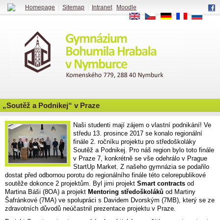
Homepage
|
Sitemap
|
Intranet
|
Moodle
EN
CS
DE
FR
RU
„Soutěž a Podnikej“ v Praze
Naši studenti mají zájem o vlastní podnikání! Ve
středu 13. prosince 2017 se konalo regionální
finále 2. ročníku projektu pro středoškoláky
Soutěž a Podnikej. Pro náš region bylo toto finále
v Praze 7, konkrétně se vše odehrálo v Prague
StartUp Market. Z našeho gymnázia se podařilo
dostat před odbornou porotu do regionálního finále této celorepublikové
soutěže dokonce 2 projektům. Byl jimi projekt
Smart contracts
od
Martina Báši (8OA) a projekt
Mentoring středoškoláků
od Martiny
Šafránkové (7MA) ve spolupráci s Davidem Dvorským (7MB), který se ze
zdravotních důvodů neúčastnil prezentace projektu v Praze.