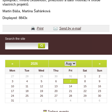
spoluprací, mnoho zkušeností, příležitostí a další motivaci k tvorbě
vlastních projektů.
Martin Báša, Martina Šafránková
Displayed: 8843x
Print
Send by e-mail
Search the site
«
2026
»
Mon
Tue
Wed
Thu
Fri
Sat
Sun
27
28
29
30
31
1
2
3
4
5
6
7
8
9
10
11
12
13
14
15
16
17
18
19
20
21
22
23
24
25
26
27
28
29
30
31
1
2
3
4
5
6
Todays events