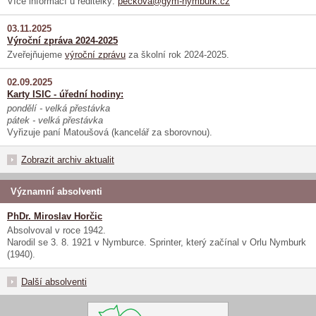
Více informací u ředitelky:
peckova@gym-nymburk.cz
03.11.2025
Výroční zpráva 2024-2025
Zveřejňujeme
výroční zprávu
za školní rok 2024-2025.
02.09.2025
Karty ISIC - úřední hodiny:
pondělí - velká přestávka
pátek - velká přestávka
Vyřizuje paní Matoušová (kancelář za sborovnou).
Zobrazit archiv aktualit
Významní absolventi
PhDr. Miroslav Horčic
Absolvoval v roce 1942.
Narodil se 3. 8. 1921 v Nymburce. Sprinter, který začínal v Orlu Nymburk
(1940).
Další absolventi