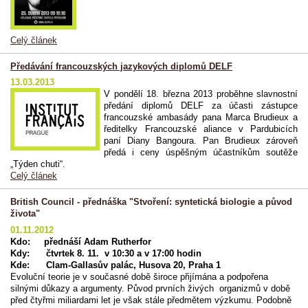
Celý článek
Předávání francouzských jazykových diplomů DELF
13.03.2013
V pondělí 18. března 2013 proběhne slavnostní
předání diplomů DELF za účasti zástupce
francouzské ambasády pana Marca Brudieux a
ředitelky Francouzské aliance v Pardubicích
paní Diany Bangoura. Pan Brudieux zároveň
předá i ceny úspěšným účastníkům soutěže
„Týden chuti“.
Celý článek
British Council - přednáška "Stvoření: syntetická biologie a původ
života"
01.11.2012
Kdo: přednáší Adam Rutherfor
Kdy: čtvrtek 8. 11. v 10:30 a v 17:00 hodin
Kde: Clam-Gallasův palác, Husova 20, Praha 1
Evoluční teorie je v současné době široce přijímána a podpořena
silnými důkazy a argumenty. Původ prvních živých organizmů v době
před čtyřmi miliardami let je však stále předmětem výzkumu. Podobně