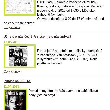
UJEP Lady Lickové a Vojtěcha Zikmundy.
Kresby, plakáty, instalace, fotografie. Vernisáž
proběhne 4. 6. 2013 od 17:30 v Městské
knihovně Nymburk.
Otevřeno denně od 8:00 do 17:00 mimo víkend,
po celý měsíc červen.
Celý článek
Už jste o nás četli? A slyšeli jste nás zpívat?
17.05.2013
Pokud ještě ne, přečtěte si články uveřejněné
v Poděbradských novinách (25. 4. 2013) a
v Nymburském deníku (29. 4. 2013). Nebo
přijďte na koncert.
Celý článek
Přijďte na JELITA!
11.04.2013
Pokud si myslíte, že Vás zveme na zabíjačkové
hody, jste na omylu!