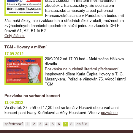
stává zkušebním místem mezinárodních
zkoušek z francouzštiny. Se souhlasem
francouzské ambasády a pod patronací
Francouzské aliance v Pardubicích budou mít
žáci naší školy, ale i základních a středních škol v okolí, možnost za
zvýhodněných finančních podmínek složit jednu ze zkoušek DELF –
úrovně A1, A2, B1 či B2.
Celý článek
TGM - Hovory v mlčení
17.09.2012
20/9/2012 od 17,00 hod - Malá scéna Hálkova
divadla.
Pozvánka na hudebně literární představení
inspirované dílem Karla Čapka Hovory s T. G.
Masarykem. Pořad je věnován 75. výročí úmrtí
TGM.
Pozvánka na varhanní koncert
11.09.2012
Ve čtvrtek 27. září od 17,30 hod se koná v Husově sboru varhanní
koncert paní Ivany Kořínkové a Věry Rouskové. Více v
pozvánce
.
<předchozí
1
2
3
4
5
6
7
8
další >