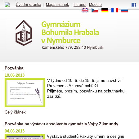
Úvodní stránka
|
Mapa stránek
|
Intranet
|
Moodle
EN
CS
DE
FR
RU
Pozvánka
18.06.2013
V týdnu od 10. 6. do 15. 6. jsme navštívili
Provence a Azurové pobřeží.
Přijměte, prosím, pozvánku na ochutnávku
zážitků.
Celý článek
Pozvánka na výstavu absolventa gymnázia Vojty Zikmundy
04.06.2013
Výstava studentů Fakulty umění a designu