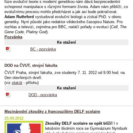
fúze evoluční teorie s moderní genetikou nám dává bezprecedentní
schopnost manipulace s různými formami života. Adam nám přiblíží, co
evolučnímu procesu mohlo předcházet a jak asi bude pokračovat.
Adam Ruthrford
vystudoval evoluční biologii a získal PhD. v oboru
genetiky. Nyní působí jako redaktor vědeckého časopisu Nature. Pro
rozhlas a televizi, zejména pro BBC, natáčí pořady o evoluci (
Cell
,
The
Gene Code, Platiny God
).
Pozvánka
Ke stažení
BC - pozvánka
DOD na ČVUT, strojní fakulta
ČVUT Praha, strojní fakulta, zve studenty 7. 11. 2012 od 9.00 hod. na
Den otevřených dveří.
(viz
plakát
- přílohu)
Ke stažení
DOD - pozvánka
Mezinárodní zkoušky z francouzštiny DELF scolaire
25.09.2012
Zkoušky DELF scolaire se opět blíží!
I v
letošním školním roce se Gymnázium Nymburk