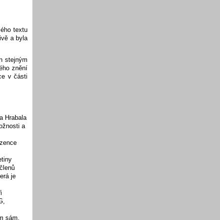
ého textu
ivě a byla
n stejným
ého znění
e v části
a Hrabala
ožnosti a
zence
etiny
členů
erá je
i
G,
ám sám.