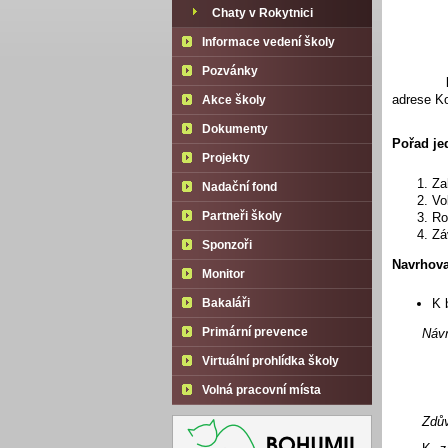
Chaty v Rokytnici
Informace vedení školy
Pozvánky
adrese K
Akce školy
Dokumenty
Pořad je
Projekty
Za
Nadační fond
Vo
Ro
Partneři školy
Zá
Sponzoři
Navrhova
Monitor
K 
Bakaláři
Primární prevence
Návr
Virtuální prohlídka školy
Volná pracovní místa
Zdů