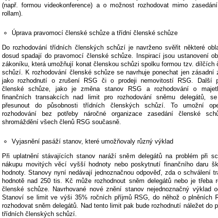
(např. formou videokonference) a o možnost rozhodovat mimo zasedání 
rollam).
Úprava pravomocí členské schůze a třídní členské schůze
Do rozhodování třídních členských schůzí je navrženo svěřit některé obla
dosud spadají do pravomocí členské schůze. Inspirací jsou ustanovení o
zákoníku, která umožňují konat členskou schůzi spolku formou tzv. dílčích
schůzí. K rozhodování členské schůze se navrhuje ponechat jen zásadní z
jako rozhodnutí o zrušení RSG či o prodeji nemovitostí RSG. Další 
členské schůze, jako je změna stanov RSG a rozhodování o majet
finančních transakcích nad limit pro rozhodování sněmu delegátů, se
přesunout do působnosti třídních členských schůzí. To umožní oper
rozhodování bez potřeby náročné organizace zasedání členské sch
shromáždění všech členů RSG současně.
Vyjasnění pasáží stanov, které umožňovaly různý výklad
Při uplatnění stávajících stanov naráží sněm delegátů na problém při sc
nákupu movitých věcí vyšší hodnoty nebo poskytnutí finančního daru šk
hodnoty. Stanovy nyní nedávají jednoznačnou odpověď, zda o schválení tr
hodnotě nad 250 tis. Kč může rozhodnout sněm delegátů nebo je třeba r
členské schůze. Navrhované nové znění stanov nejednoznačný výklad od
Stanoví se limit ve výši 35% ročních příjmů RSG, do něhož o plněních
rozhodovat sněm delegátů. Nad tento limit pak bude rozhodnutí náležet do 
třídních členských schůzí.