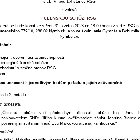
s čl. IV. bod 1.4 stanov RSG
svolává
ČLENSKOU SCHŮZI RSG
která se bude konat ve středu 31. května 2023 od 18:00 hodin v sídle RSG n
omenského 779/10, 288 02 Nymburk, a to ve školní aule Gymnázia Bohumila 
Nymburce.
dnání:
hájení, ověření usnášeníschopnosti
lba orgánů členské schůze
zhodnutí o změně stanov RSG
věr
ná usnesení k jednotlivým bodům pořadu a jejich zdůvodnění:
bodu 2. pořadu:
h usnesení:
„Členská schůze volí předsedkyní členské schůze Ing. Janu Ru
zapisovatelem RNDr. Jiřího Kuhna, ověřovatelem zápisu Martina Brabce 
pověřenými sčítáním hlasů Evu Markovou a Jana Rambouska.“
vodnění: