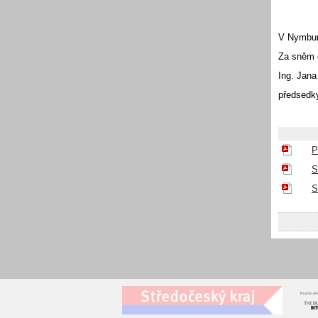
V Nymbur
Za sněm 
Ing. Jana
předsed
P
S
S