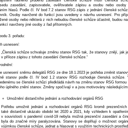
ajištění řádného průběhu zasedání členské schůze musí členská schů
dsedu zasedání, zapisovatele, ověřovatele zápisu a osobu nebo osoby
áním hlasů. Podle čl. IV bod 7.2 stanov RSG zápis z jednání členské schůz
mník. Osoby navržené do funkcí jsou uvedeny v návrhu usnesení. Pro příp
žené osoby nebo některá z nich nebudou členské schůze účastnit, budou na
unkcí navrženy jiné osoby z řad přítomných.
bodu 3. pořadu:
h usnesení:
„Členská schůze schvaluje změnu stanov RSG tak, že stanovy znějí, jak j
v příloze zápisu z tohoto zasedání členské schůze.“
vodnění:
e usnesení sněmu delegátů RSG ze dne 18.1.2023 je potřeba změnit stano
ně stanov podle čl. IV bod 1.2 stanov RSG rozhoduje členská schůze.
edenému se členské schůzi předkládá návrh na změnu stanov RSG formou 
ho úplného znění stanov. Změny spočívají v a jsou motivovány následujícím
Umožnění distančního jednání a rozhodování orgánů RSG
Potřebu umožnit jednání a rozhodování orgánů RSG kromě prezenčních
také distančně ukázalo období let 2020 a 2021, kdy vzhledem k opatřením
v souvislosti s pandemií covid-19 nebyla možná prezenční zasedání a či
byla do značné míry paralyzována. Stanovy se doplňují o možnost orgá
výjimkou členské schůze, jednat a hlasovat s využitím technických prostřed