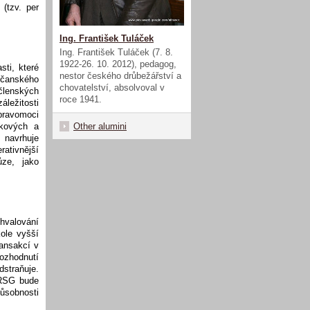
(tzv. per
Ing. František Tuláček
Ing. František Tuláček (7. 8.
1922-26. 10. 2012), pedagog,
sti, které
nestor českého drůbežářství a
bčanského
chovatelství, absolvoval v
 členských
roce 1941.
áležitosti
pravomoci
kových a
Other alumini
 navrhuje
ativnější
ůze, jako
hvalování
ole vyšší
ansakcí v
ozhodnutí
straňuje.
 RSG bude
působnosti