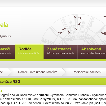
e
azeči
Rodiče
Zaměstnanci
Absolventi
nky studia
info určené rodičům
info pro pracovníky školy
vše pro absolventy ško
ce
Rodiče | info určené rodičům
Rodičovské sdružení
 schůze RSG
23
legátů spolku Rodičovské sdružení Gymnázia Bohumila Hrabala v Nymburce,
em Komenského 779/10, 288 02 Nymburk, IČO 61631884, zapsaného ve spol
u pod spis. zn. L 2615 vedenou u Městského soudu v Praze (dále jen „RSG“) 