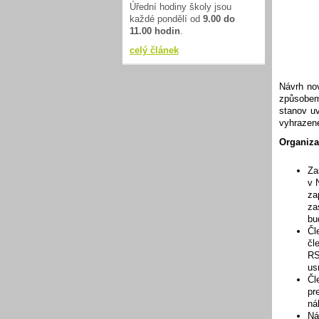
Úřední hodiny školy jsou
každé pondělí od
9.00 do
11.00 hodin
.
celý článek
Návrh no
způsobem
stanov u
vyhrazen
Organiza
Za
v 
za
za
bu
Čl
čl
RS
us
Čl
pr
ná
Ná