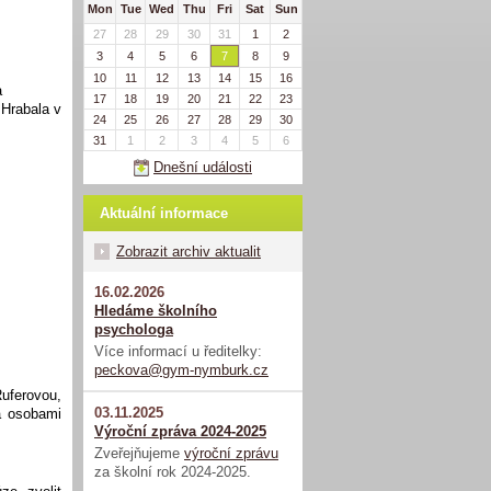
Mon
Tue
Wed
Thu
Fri
Sat
Sun
27
28
29
30
31
1
2
3
4
5
6
7
8
9
10
11
12
13
14
15
16
a
17
18
19
20
21
22
23
Hrabala v
24
25
26
27
28
29
30
31
1
2
3
4
5
6
Dnešní události
Aktuální informace
Zobrazit archiv aktualit
16.02.2026
Hledáme školního
psychologa
Více informací u ředitelky:
peckova@gym-nymburk.cz
ferovou,
03.11.2025
a osobami
Výroční zpráva 2024-2025
Zveřejňujeme
výroční zprávu
za školní rok 2024-2025.