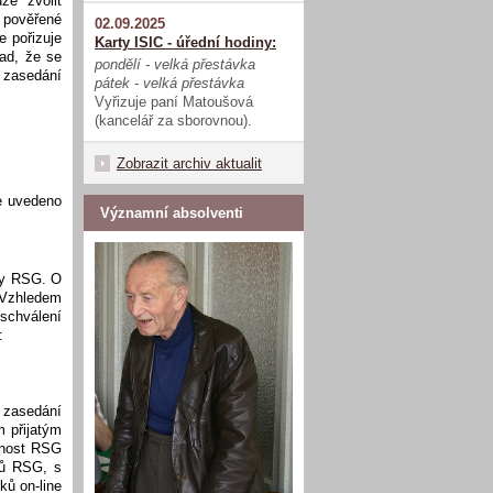
ze zvolit
 pověřené
02.09.2025
e pořizuje
Karty ISIC - úřední hodiny:
ad, že se
pondělí - velká přestávka
 zasedání
pátek - velká přestávka
Vyřizuje paní Matoušová
(kancelář za sborovnou).
Zobrazit archiv aktualit
e uvedeno
Významní absolventi
vy RSG. O
 Vzhledem
schválení
:
 zasedání
 přijatým
nnost RSG
nů RSG, s
ků on-line