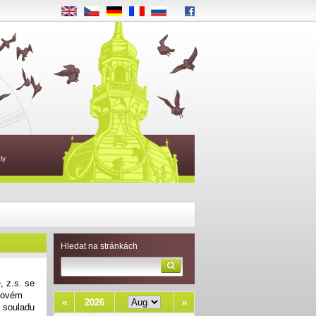
EN
CS
DE
FR
RU
ly
Hledat na stránkách
 z.s. se
kovém
«
2026
»
v souladu