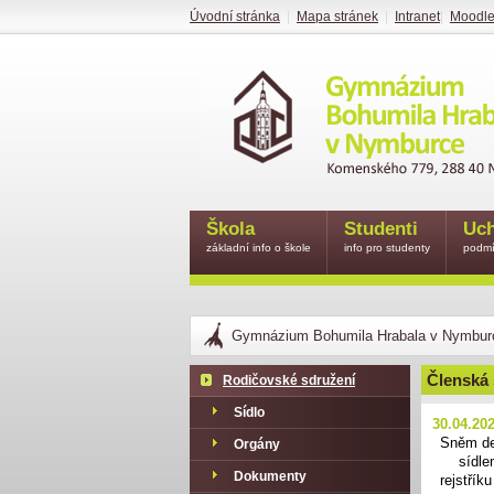
Úvodní stránka
|
Mapa stránek
|
Intranet
|
Moodl
Škola
Studenti
Uch
základní info o škole
info pro studenty
podmí
Gymnázium Bohumila Hrabala v Nymbur
Členská
Rodičovské sdružení
Sídlo
30.04.20
Sněm de
Orgány
sídl
Dokumenty
rejstřík