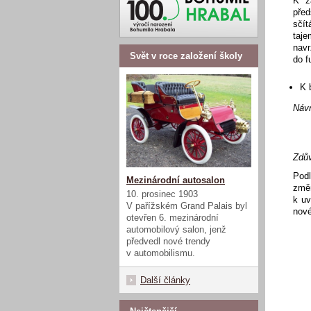
K z
pře
sčít
taje
navr
Svět v roce založení školy
do f
K 
Návr
Zdů
Podl
Mezinárodní autosalon
změ
10. prosinec 1903
k uv
V pařížském Grand Palais byl
nové
otevřen 6. mezinárodní
automobilový salon, jenž
předvedl nové trendy
v automobilismu.
Další články