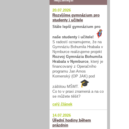
Nejčtenější
20.07.2026
Rozvíjíme gymnázium pro
studenty i učitele
Stále lepší gymnázium pro
naše studenty i učitele!
S radostí oznamujeme, že na
Gymnáziu Bohumila Hrabala v
Nymburce realizujeme projekt
Rozvoj Gymnázia Bohumila
Hrabala v Nymburce
, který je
financovaný z Operačního
programu Jan Amos
Komenský (OP JAK) pod
záštitou MŠMT.
Co to v praxi znamená a na co
se můžete těšit?
celý článek
14.07.2026
Úřední hodiny během
prázdnin