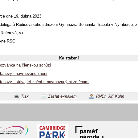
ce dne 19. dubna 2023
delegátů Rodičovského sdružení Gymnázia Bohumila Hrabala v Nymburce, z
 Ruferová, v.r.
kyně RSG
Ke stažení
ozvánka na členskou schůzi
tanovy - navrhované znění
tanovy - stávající znění s návrhovanými změnami
Tisk
Zaslat e-mailem
RNDr. Jiří Kuhn