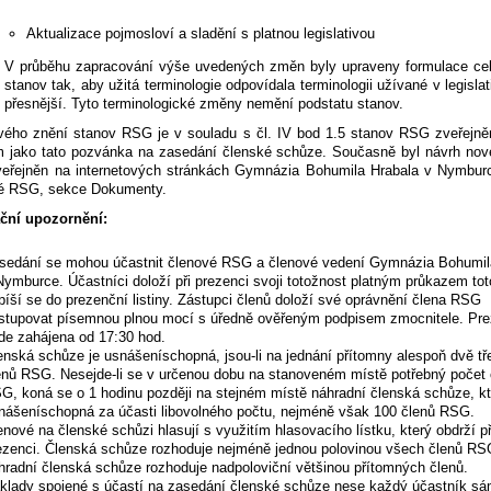
Aktualizace pojmosloví a sladění s platnou legislativou
V průběhu zapracování výše uvedených změn byly upraveny formulace cel
stanov tak, aby užitá terminologie odpovídala terminologii užívané v legislat
přesnější. Tyto terminologické změny nemění podstatu stanov.
vého znění stanov RSG je v souladu s čl. IV bod 1.5 stanov RSG zveřejně
 jako tato pozvánka na zasedání členské schůze. Současně byl návrh nov
veřejněn na internetových stránkách Gymnázia Bohumila Hrabala v Nymburc
é RSG, sekce Dokumenty.
ční upozornění:
sedání se mohou účastnit členové RSG a členové vedení Gymnázia Bohumil
Nymburce. Účastníci doloží při prezenci svoji totožnost platným průkazem tot
píší se do prezenční listiny. Zástupci členů doloží své oprávnění člena RSG
stupovat písemnou plnou mocí s úředně ověřeným podpisem zmocnitele.
Pre
de zahájena od 17:30 hod
.
enská schůze je usnášeníschopná, jsou-li na jednání přítomny alespoň dvě tř
enů RSG. Nesejde-li se v určenou dobu na stanoveném místě potřebný počet 
G, koná se o 1 hodinu později na stejném místě náhradní členská schůze, kt
nášeníschopná za účasti libovolného počtu, nejméně však 100 členů RSG.
enové na členské schůzi hlasují s využitím hlasovacího lístku, který obdrží př
ezenci. Členská schůze rozhoduje nejméně jednou polovinou všech členů RS
hradní členská schůze rozhoduje nadpoloviční většinou přítomných členů.
klady spojené s účastí na zasedání členské schůze nese každý účastník s