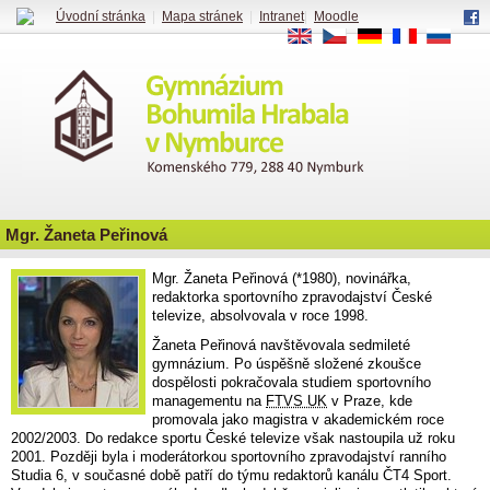
Úvodní stránka
|
Mapa stránek
|
Intranet
|
Moodle
EN
CS
DE
FR
RU
Mgr. Žaneta Peřinová
Mgr. Žaneta Peřinová (*1980), novinářka,
redaktorka sportovního zpravodajství České
televize, absolvovala v roce 1998.
Žaneta Peřinová navštěvovala sedmileté
gymnázium. Po úspěšně složené zkoušce
dospělosti pokračovala studiem sportovního
managementu na
FTVS UK
v Praze, kde
promovala jako magistra v akademickém roce
2002/2003. Do redakce sportu České televize však nastoupila už roku
2001. Později byla i moderátorkou sportovního zpravodajství ranního
Studia 6, v současné době patří do týmu redaktorů kanálu ČT4 Sport.