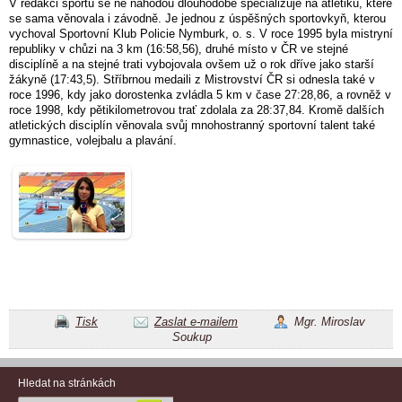
V redakci sportu se ne náhodou dlouhodobě specializuje na atletiku, které
se sama věnovala i závodně. Je jednou z úspěšných sportovkyň, kterou
vychoval Sportovní Klub Policie Nymburk, o. s. V roce 1995 byla mistryní
republiky v chůzi na 3 km (16:58,56), druhé místo v ČR ve stejné
disciplíně a na stejné trati vybojovala ovšem už o rok dříve jako starší
žákyně (17:43,5). Stříbrnou medaili z Mistrovství ČR si odnesla také v
roce 1996, kdy jako dorostenka zvládla 5 km v čase 27:28,86, a rovněž v
roce 1998, kdy pětikilometrovou trať zdolala za 28:37,84. Kromě dalších
atletických disciplín věnovala svůj mnohostranný sportovní talent také
gymnastice, volejbalu a plavání.
Tisk
Zaslat e-mailem
Mgr. Miroslav
Soukup
Hledat na stránkách