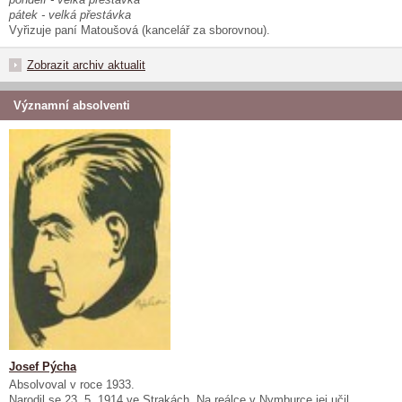
pátek - velká přestávka
Vyřizuje paní Matoušová (kancelář za sborovnou).
Zobrazit archiv aktualit
Významní absolventi
Josef Pýcha
Absolvoval v roce 1933.
Narodil se 23. 5. 1914 ve Strakách. Na reálce v Nymburce jej učil