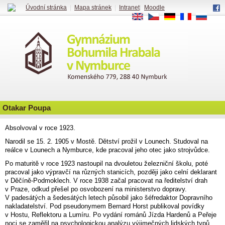
Úvodní stránka
|
Mapa stránek
|
Intranet
|
Moodle
EN
CS
DE
FR
RU
Otakar Poupa
Absolvoval v roce 1923.
Narodil se 15. 2. 1905 v Mostě. Dětství prožil v Lounech. Studoval na
reálce v Lounech a Nymburce, kde pracoval jeho otec jako strojvůdce.
Po maturitě v roce 1923 nastoupil na dvouletou železniční školu, poté
pracoval jako výpravčí na různých stanicích, později jako celní deklarant
v Děčíně-Podmoklech. V roce 1938 začal pracovat na ředitelství drah
v Praze, odkud přešel po osvobození na ministerstvo dopravy.
V padesátých a šedesátých letech působil jako šéfredaktor Dopravního
nakladatelství. Pod pseudonymem Bernard Horst publikoval povídky
v Hostu, Reflektoru a Lumíru. Po vydání románů Jízda Hardenů a Peřeje
noci se zaměřil na psychologickou analýzu výjimečných lidských typů,