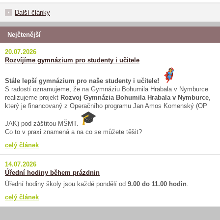
Další články
Nejčtenější
20.07.2026
Rozvíjíme gymnázium pro studenty i učitele
Stále lepší gymnázium pro naše studenty i učitele!
S radostí oznamujeme, že na Gymnáziu Bohumila Hrabala v Nymburce
realizujeme projekt
Rozvoj Gymnázia Bohumila Hrabala v Nymburce
,
který je financovaný z Operačního programu Jan Amos Komenský (OP
JAK) pod záštitou MŠMT.
Co to v praxi znamená a na co se můžete těšit?
celý článek
14.07.2026
Úřední hodiny během prázdnin
Úřední hodiny školy jsou každé pondělí od
9.00 do 11.00 hodin
.
celý článek