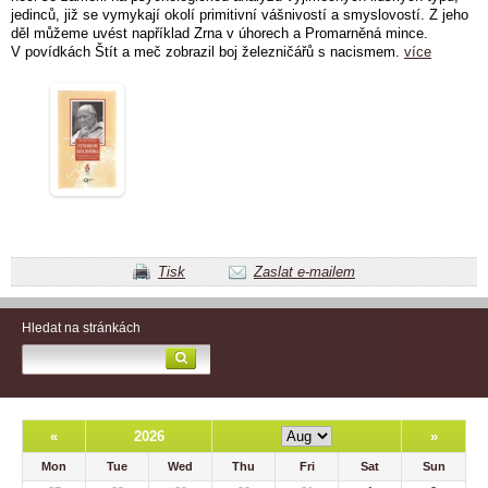
jedinců, již se vymykají okolí primitivní vášnivostí a smyslovostí. Z jeho
děl můžeme uvést například Zrna v úhorech a Promarněná mince.
V povídkách Štít a meč zobrazil boj železničářů s nacismem.
více
Tisk
Zaslat e-mailem
Hledat na stránkách
«
2026
»
Mon
Tue
Wed
Thu
Fri
Sat
Sun