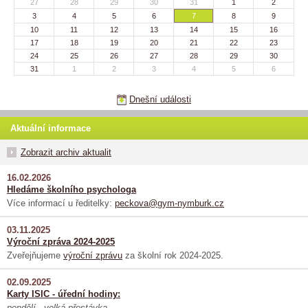
27
28
29
30
31
1
2
3
4
5
6
7
8
9
10
11
12
13
14
15
16
17
18
19
20
21
22
23
24
25
26
27
28
29
30
31
1
2
3
4
5
6
Dnešní události
Aktuální informace
Zobrazit archiv aktualit
16.02.2026
Hledáme školního psychologa
Více informací u ředitelky:
peckova@gym-nymburk.cz
03.11.2025
Výroční zpráva 2024-2025
Zveřejňujeme
výroční zprávu
za školní rok 2024-2025.
02.09.2025
Karty ISIC - úřední hodiny:
pondělí - velká přestávka