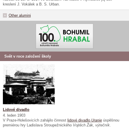
kreslení J. Vokálek a B. S. Urban.
Other alumini
Svět v roce založení školy
Lidové divadlo
4. leden 1903
V Praze-Holešovicích zahájilo činnost
lidové divadlo
Uranie
úspěšnou
premiérou hry Ladislava Stroupežnického
Vojtěch Žák, výtečník
.