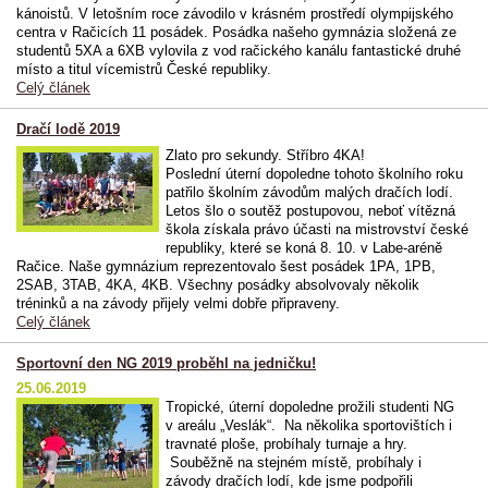
kánoistů. V letošním roce závodilo v krásném prostředí olympijského
centra v Račicích 11 posádek. Posádka našeho gymnázia složená ze
studentů 5XA a 6XB vylovila z vod račického kanálu fantastické druhé
místo a titul vícemistrů České republiky.
Celý článek
Dračí lodě 2019
Zlato pro sekundy. Stříbro 4KA!
Poslední úterní dopoledne tohoto školního roku
patřilo školním závodům malých dračích lodí.
Letos šlo o soutěž postupovou, neboť vítězná
škola získala právo účasti na mistrovství české
republiky, které se koná 8. 10. v Labe-aréně
Račice. Naše gymnázium reprezentovalo šest posádek 1PA, 1PB,
2SAB, 3TAB, 4KA, 4KB. Všechny posádky absolvovaly několik
tréninků a na závody přijely velmi dobře připraveny.
Celý článek
Sportovní den NG 2019 proběhl na jedničku!
25.06.2019
Tropické, úterní dopoledne prožili studenti NG
v areálu „Veslák“. Na několika sportovištích i
travnaté ploše, probíhaly turnaje a hry.
Souběžně na stejném místě, probíhaly i
závody dračích lodí, kde jsme podpořili