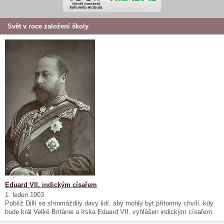
Svět v roce založení školy
Eduard VII. indickým císařem
1. leden 1903
Poblíž Dillí se shromáždily davy lidí, aby mohly být přítomny chvíli, kdy
bude král Velké Británie a Irska Eduard VII. vyhlášen indickým císařem.