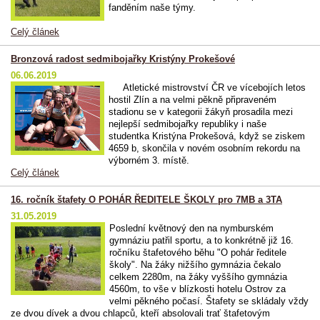
fanděním naše týmy.
Celý článek
Bronzová radost sedmibojařky Kristýny Prokešové
06.06.2019
Atletické mistrovství ČR ve vícebojích letos
hostil Zlín a na velmi pěkně připraveném
stadionu se v kategorii žákyň prosadila mezi
nejlepší sedmibojařky republiky i naše
studentka Kristýna Prokešová, když se ziskem
4659 b, skončila v novém osobním rekordu na
výborném 3. místě.
Celý článek
16. ročník štafety O POHÁR ŘEDITELE ŠKOLY pro 7MB a 3TA
31.05.2019
Poslední květnový den na nymburském
gymnáziu patřil sportu, a to konkrétně již 16.
ročníku štafetového běhu "O pohár ředitele
školy". Na žáky nižšího gymnázia čekalo
celkem 2280m, na žáky vyššího gymnázia
4560m, to vše v blízkosti hotelu Ostrov za
velmi pěkného počasí. Štafety se skládaly vždy
ze dvou dívek a dvou chlapců, kteří absolovali trať štafetovým