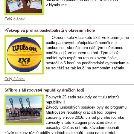
v Nymburce.
Celý článek
Překvapivá prohra basketbalistů v okresním kole
Okresní kolo v basketu 3x3, ve kterém jsme
podle papírových předpokladů neměli mít
konkurenci, skončilo pro náš tým nečekanou
porážkou již ve druhém utkání. Tým jehož
ambicí bylo uspět na republikovém finále,
nestačil o 6 bodů na poděbradské gymnázium a
se soutěží se tak loučí na samotném začátku.
Celý článek
Stříbro z Mistrovství republiky dračích lodí
Pouhých 25 setin sekundy od titulu mistrů
republiky!!!
Závody juniorských posádek byly do programu
Mistrovství republiky dračích lodí poprvé
zařazeny v roce 2016. Již od prvního ročníku
závodily v této kategorii převážně školní
posádky. Občas si tímto závodem obohatí
závěr sezony různé oddíly vodních slalomářů, nebo rychlostních