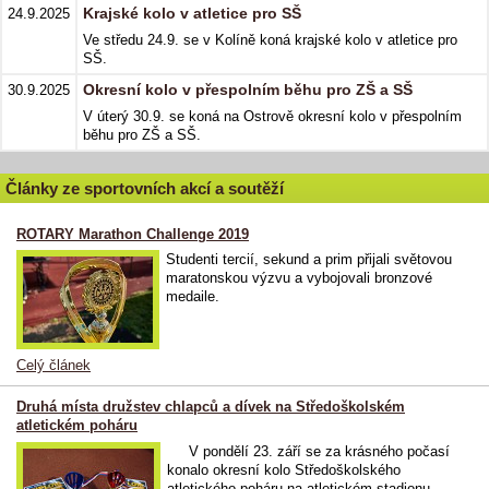
Krajské kolo v atletice pro SŠ
24.9.2025
Ve středu 24.9. se v Kolíně koná krajské kolo v atletice pro
SŠ.
Okresní kolo v přespolním běhu pro ZŠ a SŠ
30.9.2025
V úterý 30.9. se koná na Ostrově okresní kolo v přespolním
běhu pro ZŠ a SŠ.
Články ze sportovních akcí a soutěží
ROTARY Marathon Challenge 2019
Studenti tercií, sekund a prim přijali světovou
maratonskou výzvu a vybojovali bronzové
medaile.
Celý článek
Druhá místa družstev chlapců a dívek na Středoškolském
atletickém poháru
V pondělí 23. září se za krásného počasí
konalo okresní kolo Středoškolského
atletického poháru na atletickém stadionu