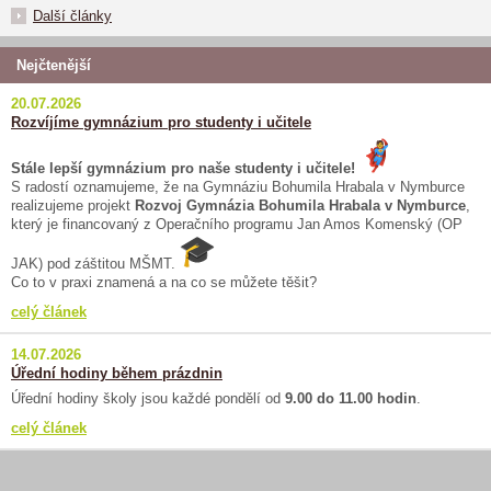
Další články
Nejčtenější
20.07.2026
Rozvíjíme gymnázium pro studenty i učitele
Stále lepší gymnázium pro naše studenty i učitele!
S radostí oznamujeme, že na Gymnáziu Bohumila Hrabala v Nymburce
realizujeme projekt
Rozvoj Gymnázia Bohumila Hrabala v Nymburce
,
který je financovaný z Operačního programu Jan Amos Komenský (OP
JAK) pod záštitou MŠMT.
Co to v praxi znamená a na co se můžete těšit?
celý článek
14.07.2026
Úřední hodiny během prázdnin
Úřední hodiny školy jsou každé pondělí od
9.00 do 11.00 hodin
.
celý článek