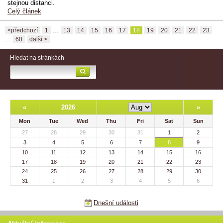
stejnou distanci.
Celý článek
...
<předchozí
1
13
14
15
16
17
18
19
20
21
22
23
...
60
další >
Hledat na stránkách
«
2026
»
Mon
Tue
Wed
Thu
Fri
Sat
Sun
27
28
29
30
31
1
2
3
4
5
6
7
8
9
10
11
12
13
14
15
16
17
18
19
20
21
22
23
24
25
26
27
28
29
30
31
1
2
3
4
5
6
Dnešní události