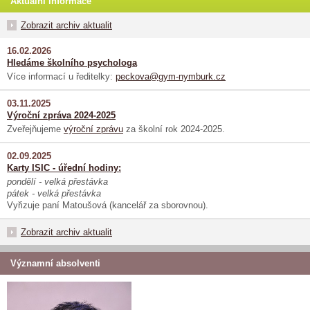
Aktuální informace
Zobrazit archiv aktualit
16.02.2026
Hledáme školního psychologa
Více informací u ředitelky:
peckova@gym-nymburk.cz
03.11.2025
Výroční zpráva 2024-2025
Zveřejňujeme
výroční zprávu
za školní rok 2024-2025.
02.09.2025
Karty ISIC - úřední hodiny:
pondělí - velká přestávka
pátek - velká přestávka
Vyřizuje paní Matoušová (kancelář za sborovnou).
Zobrazit archiv aktualit
Významní absolventi