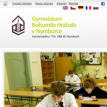
Úvodní stránka
|
Mapa stránek
|
Intranet
|
Moodle
EN
CS
DE
FR
RU