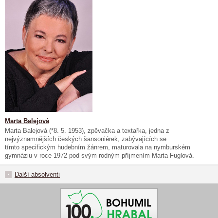
Marta Balejová
Marta Balejová (*8. 5. 1953), zpěvačka a textařka, jedna z
nejvýznamnějších českých šansoniérek, zabývajících se
tímto specifickým hudebním žánrem, maturovala na nymburském
gymnáziu v roce 1972 pod svým rodným příjmením Marta Fuglová.
Další absolventi