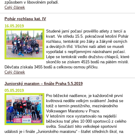
způsobem v libovolném pořadí.
Celý článek
Pohár rozhlasu kat. IV
16.05.2019
Studené jarní počasí prověřilo atlety z tercií a
kvart. Ve středu 15.5. pokračoval letošní Pohár
rozhlasu, tentokrát pro žáky a žákyně osmých
a devátých tříd. Všichni naši atleti se museli
vypořádat s nepříjemnými nástrahami počasí.
Lépe se tentokrát vedlo družstvu chlapců, které
skončilo se ziskem 4515 bodů na pátém místě.
Děvčata získala 3455 bodů a celkovou osmou příčku.
Celý článek
Juniorský maraton – finále Praha 5.5.2019
05.05.2019
Pro běžecké nadšence, je každoročně první
květnová neděle velkým svátkem! Jedná se
totiž o termín prestižního, mezinárodního
Volkswagen Maratonu v Praze.
V letošním roce vystartovalo na nejdelší
běžeckou trať přes 10 000 sportovců z celého
světa. Součástí této velkolepé sportovní
události je i finále „Juniorského maratonu“ - štafet středních škol, na