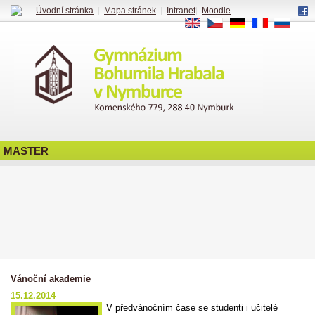
Úvodní stránka
|
Mapa stránek
|
Intranet
|
Moodle
EN
CS
DE
FR
RU
MASTER
Vánoční akademie
15.12.2014
V předvánočním čase se studenti i učitelé