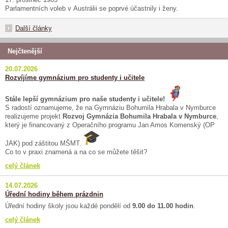
Parlamentních voleb v Austrálii se poprvé účastnily i ženy.
Další články
Nejčtenější
20.07.2026
Rozvíjíme gymnázium pro studenty i učitele
Stále lepší gymnázium pro naše studenty i učitele!
S radostí oznamujeme, že na Gymnáziu Bohumila Hrabala v Nymburce
realizujeme projekt
Rozvoj Gymnázia Bohumila Hrabala v Nymburce
,
který je financovaný z Operačního programu Jan Amos Komenský (OP
JAK) pod záštitou MŠMT.
Co to v praxi znamená a na co se můžete těšit?
celý článek
14.07.2026
Úřední hodiny během prázdnin
Úřední hodiny školy jsou každé pondělí od
9.00 do 11.00 hodin
.
celý článek