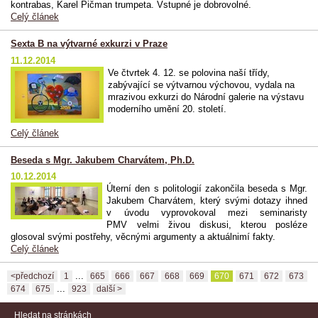
kontrabas, Karel Pičman trumpeta. Vstupné je dobrovolné.
Celý článek
Sexta B na výtvarné exkurzi v Praze
11.12.2014
Ve čtvrtek 4. 12. se polovina naší třídy,
zabývající se výtvarnou výchovou, vydala na
mrazivou exkurzi do Národní galerie na výstavu
moderního umění 20. století.
Celý článek
Beseda s Mgr. Jakubem Charvátem, Ph.D.
10.12.2014
Úterní den s politologií zakončila beseda s Mgr.
Jakubem Charvátem, který svými dotazy ihned
v úvodu vyprovokoval mezi seminaristy
PMV velmi živou diskusi, kterou posléze
glosoval svými postřehy, věcnými argumenty a aktuálnimí fakty.
Celý článek
...
<předchozí
1
665
666
667
668
669
670
671
672
673
...
674
675
923
další >
Hledat na stránkách