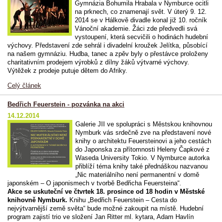
Gymnázia Bohumila Hrabala v Nymburce ocitli
na prknech, co znamenají svět. V úterý 9. 12.
2014 se v Hálkově divadle konal již 10. ročník
Vánoční akademie. Žáci zde předvedli svá
vystoupení, která secvičili o hodinách hudební
výchovy. Představení zde sehrál i divadelní kroužek Jelítka, působící
na našem gymnáziu. Hudba, tanec a zpěv byly o přestávce proloženy
charitativním prodejem výrobků z dílny žáků výtvarné výchovy.
Výtěžek z prodeje putuje dětem do Afriky.
Celý článek
Bedřich Feuerstein - pozvánka na akci
14.12.2014
Galerie JII ve spolupráci s Městskou knihovnou
Nymburk vás srdečně zve na představení nové
knihy o architektu Feuersteinovi a jeho cestách
do Japonska za přítomnosti Heleny Čapkové z
Waseda University Tokio. V Nymburce autorka
přiblíží téma knihy také přednáškou nazvanou
„Nic materiálního není permanentní v domě
japonském – O japonismech v tvorbě Bedřicha Feuersteina“.
Akce se uskuteční ve čtvrtek 18. prosince od 18 hodin v Městské
knihovně Nymburk.
Knihu „Bedřich Feuerstein – Cesta do
nejvýtvarnější země světa“ bude možné zakoupit na místě. Hudební
program zajistí trio ve složení Jan Ritter ml. kytara, Adam Havlín