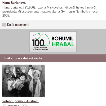
Hana Burianová
Hana Burianová (*1986), rozená Miškovská, někdejší tisková mluvčí
prezidenta Miloše Zemana, maturovala na Gymnáziu Nymburk v roce
2005.
Další absolventi
Svět v roce založení školy
Volební právo v Austrálii
17. prosinec 1903