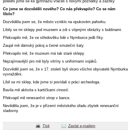
poledni jsme se ke gymnáziu vraceli s novými poznatky a zážitky.
Co jsme se dozvěděli nového? Co nás překvapilo? Co se nám
líbilo?
Dozvěděla jsem se, že město vzniklo na opukovém pahorku.
Líbily se mi sklepy pod muzeem a zdi s vtipnými obrázky s bublinami.
Překvapilo mě, že ve středověku lidé v Nymburce jedli fíky.
Zaujal mě dámský pokoj a černé smuteční šaty.
Překvapilo mě, že muzeum má tak staré sklepy.
Nejzajímavější pro mě byly vitríny s uniformami vojáků.
Dozvěděl jsem se, že v 17. století byli skoro všichni obyvatelé Nymburka
vyvražděni.
Líbil se mi sklep, kde jsme si povídali o práci archeologa.
Bavila mě aktivita s kartičkami ctností.
Překvapil mě renesanční strop v bance.
Nevěděla jsem, že je v přízemí městského úřadu zbytek renesanční
sladovny.
Tisk
Zaslat e-mailem