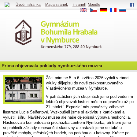
Úvodní stránka
|
Mapa stránek
|
Intranet
|
Moodle
EN
CS
DE
FR
RU
Prima objevovala poklady nymburského muzea
Žáci prim se 5. a 6. května 2026 vydali v rámci
výuky dějepisu do nově zrekonstruovaného
Vlastivědného muzea v Nymburce.
V patnáctičlenných skupinách jsme pod vedením
lektorů objevovali historii města od pravěku až po
21. století. Expozicí nás provázely zábavné
ilustrace Lucie Seifertové. Vyzkoušeli jsme si aktivitu s kartičkami a
vyluštili šifru. Návštěvou muzea ale naše dějepisná výprava neskončila.
Následovala komentovaná procházka centrem Nymburka, při které jsme
si prohlédli základy renesanční sladovny a zastavili jsme se také u
pravěké mohyly, městských hradeb, na parkánu a u katovny. Krátce po