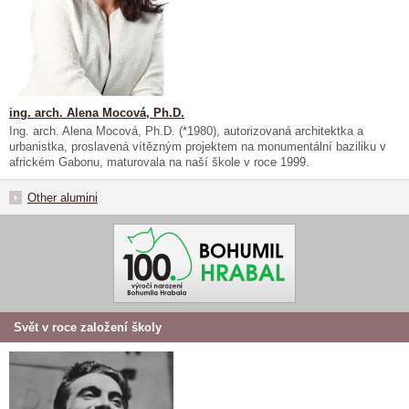
ing. arch. Alena Mocová, Ph.D.
Ing. arch. Alena Mocová, Ph.D. (*1980), autorizovaná architektka a
urbanistka, proslavená vítězným projektem na monumentální baziliku v
africkém Gabonu, maturovala na naší škole v roce 1999.
Other alumini
Svět v roce založení školy