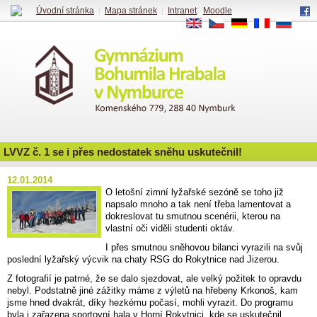
Úvodní stránka
|
Mapa stránek
|
Intranet
|
Moodle
EN
CS
DE
FR
RU
LVVZ č. 1 se i přes nedostatek sněhu uskutečnil!
12.01.2014
O letošní zimní lyžařské sezóně se toho již
napsalo mnoho a tak není třeba lamentovat a
dokreslovat tu smutnou scenérii, kterou na
vlastní oči viděli studenti oktáv.
I přes smutnou sněhovou bilanci vyrazili na svůj
poslední lyžařský výcvik na chaty RSG do Rokytnice nad Jizerou.
Z fotografií je patrné, že se dalo sjezdovat, ale velký požitek to opravdu
nebyl. Podstatně jiné zážitky máme z výletů na hřebeny Krkonoš, kam
jsme hned dvakrát, díky hezkému počasí, mohli vyrazit. Do programu
byla i zařazena sportovní hala v Horní Rokytnici, kde se uskutečnil