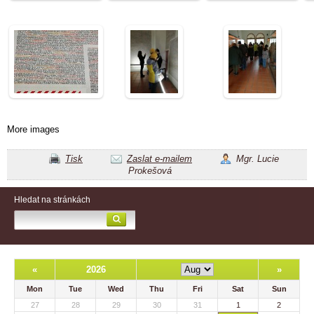
More images
Tisk
Zaslat e-mailem
Mgr. Lucie
Prokešová
Hledat na stránkách
«
2026
»
Mon
Tue
Wed
Thu
Fri
Sat
Sun
27
28
29
30
31
1
2