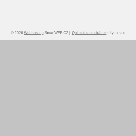
© 2026
Webhosting
SmartWEB.CZ |
Optimalizace stránek
e4you s.r.o.