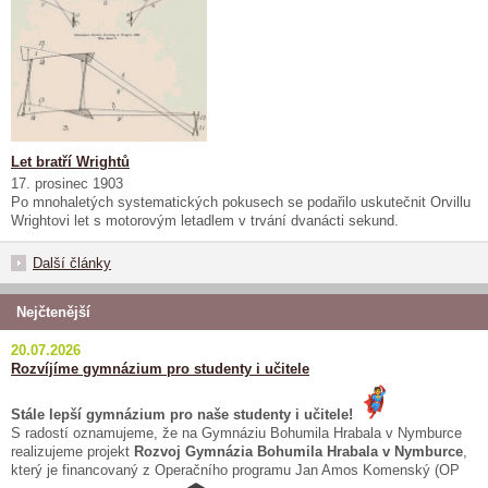
Let bratří Wrightů
17. prosinec 1903
Po mnohaletých systematických pokusech se podařilo uskutečnit Orvillu
Wrightovi let s motorovým letadlem v trvání dvanácti sekund.
Další články
Nejčtenější
20.07.2026
Rozvíjíme gymnázium pro studenty i učitele
Stále lepší gymnázium pro naše studenty i učitele!
S radostí oznamujeme, že na Gymnáziu Bohumila Hrabala v Nymburce
realizujeme projekt
Rozvoj Gymnázia Bohumila Hrabala v Nymburce
,
který je financovaný z Operačního programu Jan Amos Komenský (OP