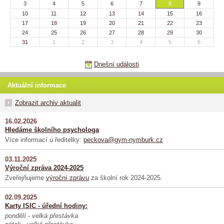
3
4
5
6
7
8
9
10
11
12
13
14
15
16
17
18
19
20
21
22
23
24
25
26
27
28
29
30
31
1
2
3
4
5
6
Dnešní události
Aktuální informace
Zobrazit archiv aktualit
16.02.2026
Hledáme školního psychologa
Více informací u ředitelky:
peckova@gym-nymburk.cz
03.11.2025
Výroční zpráva 2024-2025
Zveřejňujeme
výroční zprávu
za školní rok 2024-2025.
02.09.2025
Karty ISIC - úřední hodiny:
pondělí - velká přestávka