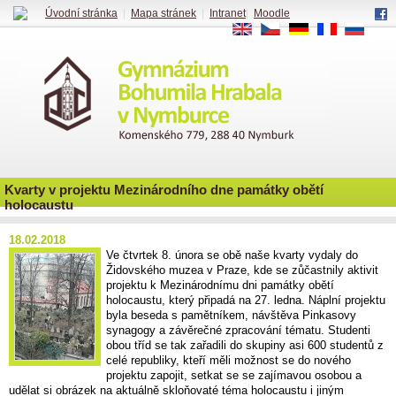
Úvodní stránka
|
Mapa stránek
|
Intranet
|
Moodle
EN
CS
DE
FR
RU
Kvarty v projektu Mezinárodního dne památky obětí
holocaustu
18.02.2018
Ve čtvrtek 8. února se obě naše kvarty vydaly do
Židovského muzea v Praze, kde se zůčastnily aktivit
projektu k Mezinárodnímu dni památky obětí
holocaustu, který připadá na 27. ledna. Náplní projektu
byla beseda s pamětníkem, návštěva Pinkasovy
synagogy a závěrečné zpracování tématu. Studenti
obou tříd se tak zařadili do skupiny asi 600 studentů z
celé republiky, kteří měli možnost se do nového
projektu zapojit, setkat se se zajímavou osobou a
udělat si obrázek na aktuálně skloňovaté téma holocaustu i jiným