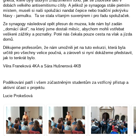
ghetta, které byly dobrým znázorněním toho, jak se židovské děti v
dobách velkého antisemitismu cítily. A jelikož je synagoga stále pietním
místem, museli si naši spolužáci nandat čepice nebo tradiční pokrývku
hlavy - jarmulku. Ta se stala vítaným suvenýrem i pro řadu spolužaček.
Ze synagogy následoval opět přesun do muzea, kde nám byl zadán
,,domácí úkol”, na který jsme dostali měsíc, abychom mohli vstřebat
veškeré zážitky a poznatky. Poté nás čekala pouze cesta na vlak a jízda
domů.
Děkujeme profesorům, že nám umožnili jet na tuto exkurzi, která byla
určitě pro všechny velice poučná, a zároveň si nyní dokážeme představit,
jak to tenkrát bylo.
Věra Franeková 4KA a Sára Hušnerová 4KB
Poděkování patří i všem zúčastněným studentům za vstřícný přístup a
aktivní účast v projektu.
Lucie Prokešová