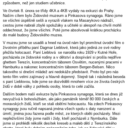
způsobem, než jen studiem učebnice.
Ve čtvrtek 8. února se třídy 4KA a 4KB vydaly na exkurzi do Prahy.
Naším cílem bylo Židovské muzeum a Pinkasova synagoga. Ráno jsme
se všichni úspěšně sešli a vyrazili vlakem na Masarykovo nádraží,
cestou jsme nabrali zbylé spolužáky a učitelé si alespoň na chvíli mohli
oddechnout, že jsme všichni. Poté jsme absolvovali krátkou procházku
do malé budovy Židovského muzea.
V muzeu jsme se usadili a hned na úvod nám byl promítnut úvodní film o
životním příběhu paní Dagmar Lieblové, která jako jediná ze své rodiny
přežila holocaust. Paní Lieblová se narodila roku 1929 v Kutné Hoře,
pocházela ze židovské rodiny a v dětství a dospívání si prošla nejdříve
ghettem Terezín, koncentračním táborem Osvětim, nucenými pracemi v
Hamburku a nakonec koncentračním táborem Bergen-Belsen. Něco
takového si dnešní mládež ani nedokáže představit. Proto byl pro nás
tento film velmi zajímavý a hlavně dojemný. Stejně tak i následná beseda
s paní Lieblovou, kde jsme se dozvěděli mnohem více ze života českých
židů v době války z pohledu osoby, která to celé zažila.
Dalším bodem naší exkurze byla Pinkasova synagoga, která se dnes již
nevyužívá k bohoslužbám, ale jako památník téměř 80 000 českých a
moravských židů, kteří se stali oběťmi holocaustu. Na zdech Pinkasovy
synagogy jsou ručně napsaná jména všech spolu s daty narození a
úmrtí, jména jsou řazena podle měst, ze kterých oběti pocházely. Mezi
nepřeživšími židy jsme našli i židy, kteří pocházeli z Nymburka. Dále
jsme si prohlédli několik desítek kreseb a maleb dětí z Terezínského