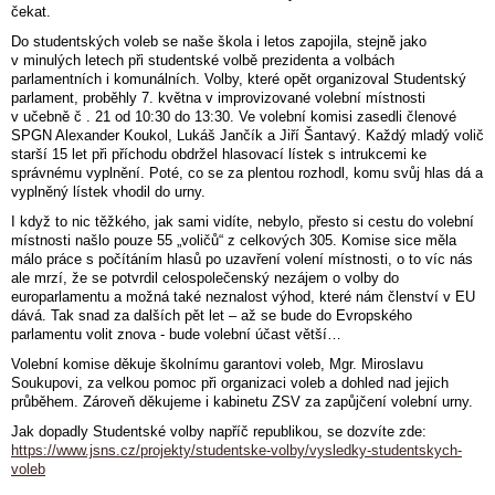
čekat.
Do studentských voleb se naše škola i letos zapojila, stejně jako
v minulých letech při studentské volbě prezidenta a volbách
parlamentních i komunálních. Volby, které opět organizoval Studentský
parlament, proběhly 7. května v improvizované volební místnosti
v učebně č . 21 od 10:30 do 13:30. Ve volební komisi zasedli členové
SPGN Alexander Koukol, Lukáš Jančík a Jiří Šantavý. Každý mladý volič
starší 15 let při příchodu obdržel hlasovací lístek s intrukcemi ke
správnému vyplnění. Poté, co se za plentou rozhodl, komu svůj hlas dá a
vyplněný lístek vhodil do urny.
I když to nic těžkého, jak sami vidíte, nebylo, přesto si cestu do volební
místnosti našlo pouze 55 „voličů“ z celkových 305. Komise sice měla
málo práce s počítáním hlasů po uzavření volení místnosti, o to víc nás
ale mrzí, že se potvrdil celospolečenský nezájem o volby do
europarlamentu a možná také neznalost výhod, které nám členství v EU
dává. Tak snad za dalších pět let – až se bude do Evropského
parlamentu volit znova - bude volební účast větší…
Volební komise děkuje školnímu garantovi voleb, Mgr. Miroslavu
Soukupovi, za velkou pomoc při organizaci voleb a dohled nad jejich
průběhem. Zároveň děkujeme i kabinetu ZSV za zapůjčení volební urny.
Jak dopadly Studentské volby napříč republikou, se dozvíte zde:
https://www.jsns.cz/projekty/studentske-volby/vysledky-studentskych-
voleb