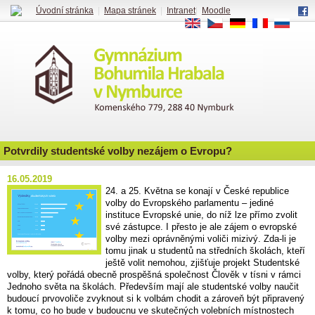
Úvodní stránka
|
Mapa stránek
|
Intranet
|
Moodle
EN
CS
DE
FR
RU
Potvrdily studentské volby nezájem o Evropu?
16.05.2019
24. a 25. Května se konají v České republice
volby do Evropského parlamentu – jediné
instituce Evropské unie, do níž lze přímo zvolit
své zástupce. I přesto je ale zájem o evropské
volby mezi oprávněnými voliči mizivý. Zda-li je
tomu jinak u studentů na středních školách, kteří
ještě volit nemohou, zjišťuje projekt Studentské
volby, který pořádá obecně prospěšná společnost Člověk v tísni v rámci
Jednoho světa na školách. Především mají ale studentské volby naučit
budoucí prvovoliče zvyknout si k volbám chodit a zároveň být připravený
k tomu, co ho bude v budoucnu ve skutečných volebních místnostech