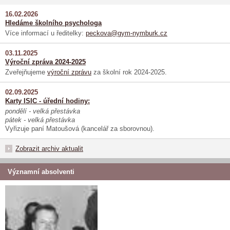
16.02.2026
Hledáme školního psychologa
Více informací u ředitelky:
peckova@gym-nymburk.cz
03.11.2025
Výroční zpráva 2024-2025
Zveřejňujeme
výroční zprávu
za školní rok 2024-2025.
02.09.2025
Karty ISIC - úřední hodiny:
pondělí - velká přestávka
pátek - velká přestávka
Vyřizuje paní Matoušová (kancelář za sborovnou).
Zobrazit archiv aktualit
Významní absolventi