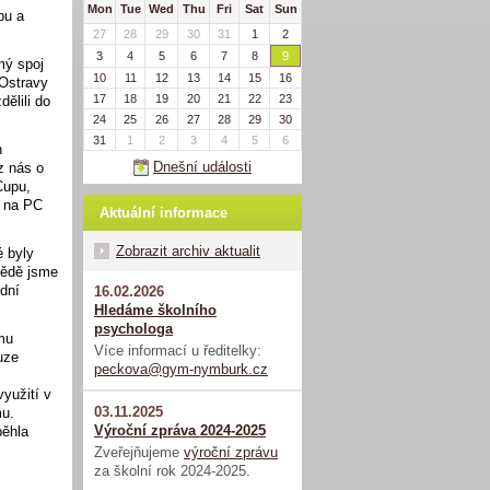
Mon
Tue
Wed
Thu
Fri
Sat
Sun
pu a
27
28
29
30
31
1
2
3
4
5
6
7
8
9
mý spoj
10
11
12
13
14
15
16
 Ostravy
17
18
19
20
21
22
23
ělili do
24
25
26
27
28
29
30
31
1
2
3
4
5
6
h
Dnešní události
z nás o
Cupu,
í na PC
Aktuální informace
Zobrazit archiv aktualit
é byly
bědě jsme
dní
16.02.2026
Hledáme školního
psychologa
mu
Více informací u ředitelky:
uze
peckova@gym-nymburk.cz
yužití v
03.11.2025
mu.
Výroční zpráva 2024-2025
běhla
Zveřejňujeme
výroční zprávu
za školní rok 2024-2025.