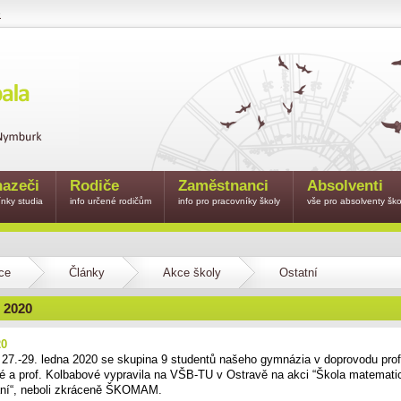
e
azeči
Rodiče
Zaměstnanci
Absolventi
nky studia
info určené rodičům
info pro pracovníky školy
vše pro absolventy ško
ce
Články
Akce školy
Ostatní
 2020
20
27.-29. ledna 2020 se skupina 9 studentů našeho gymnázia v doprovodu prof
é a prof. Kolbabové vypravila na VŠB-TU v Ostravě na akci “Škola matemat
ní“, neboli zkráceně ŠKOMAM.