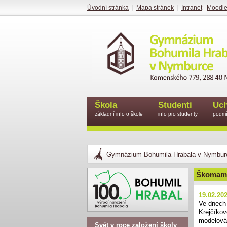
Úvodní stránka
|
Mapa stránek
|
Intranet
|
Moodl
Škola
Studenti
Uch
základní info o škole
info pro studenty
podmí
Gymnázium Bohumila Hrabala v Nymbur
Škomam
19.02.20
Ve dnech 
Krejčíkov
modelová
Svět v roce založení školy