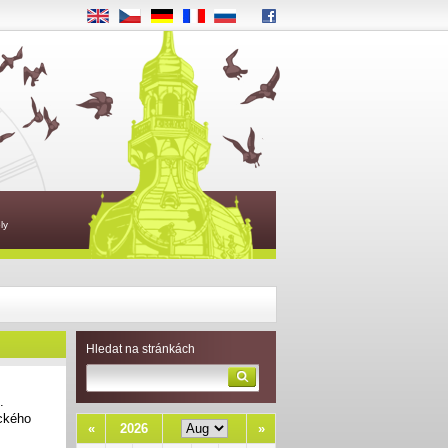
EN
CS
DE
FR
RU
ly
Hledat na stránkách
.
ického
«
2026
»