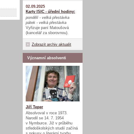
02.09.2025
Karty ISIC - úřední hodiny:
pondělí - velká přestávka
pátek - velká přestávka
Vyřizuje paní Matoušová
(kancelář za sborovnou).
Zobrazit archiv aktualit
Významní absolventi
Jiří Teper
Absolvoval v roce 1973.
Narodil se 14. 7. 1954
v Nymburce. Již v průběhu
středoškolských studií začíná
s pokusy o literární tvorbu.