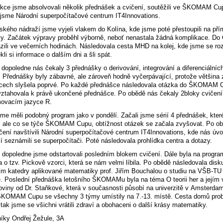
kce jsme absolvovali několik přednášek a cvičení, soutěžili ve ŠKOMAM Cu
i jsme Národní superpočítačové centrum IT4Innovations.
kého nádraží jsme vyjeli vlakem do Kolína, kde jsme poté přestoupili na pří
y. Začátek výpravy proběhl výborně, neboť nenastala žádná komplikace. Do
zili ve večerních hodinách. Následovala cesta MHD na kolej, kde jsme se rozd
kli si informace o dalším dni a šli spát.
 dopoledne nás čekaly 3 přednášky o derivování, integrování a diferenciálníc
. Přednášky byly zábavné, ale zároveň hodně vyčerpávající, protože většina 
ěcech slyšela poprvé. Po každé přednášce následovala otázka do ŠKOMAM 
vztahovala k právě ukončené přednášce. Po obědě nás čekaly 2bloky cvičen
movacím jazyce R.
sme měli podobný program jako v pondělí. Začali jsme sérií 4 přednášek, kter
, ale co se týče ŠKOMAM Cupu, obtížnost otázek se začala zvyšovat. Po o
čení navštívili Národní superpočítačové centrum IT4Innovations, kde nás úvo
í seznámili se superpočítači. Poté následovala prohlídka centra a dotazy.
 dopoledne jsme odstartovali posledním blokem cvičení. Dále byla na progra
 o tzv. Pickově vzorci, která se nám velmi líbila. Po obědě následovala disk
m katedry aplikované matematiky prof. Jiřím Bouchalou o studiu na VŠB-TU
. Poslední přednáška letošního ŠKOMAMu byla na téma O teorii her a jejím v
oviny od Dr. Staňkové, která v současnosti působí na univerzitě v Amsterda
ŠKOMAM Cupu se všechny 3 týmy umístily na 7.-13. místě. Cesta domů pro
 tak jsme se všichni vrátili zdraví a obohaceni o další krásy matematiky.
íky Ondřej Žežule, 3A