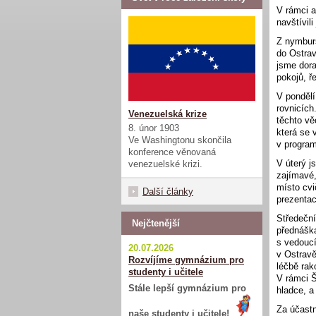
V rámci a
navštívil
Z nymburs
do Ostrav
jsme dora
pokojů, ře
V pondělí
rovnicích
Venezuelská krize
těchto v
8. únor 1903
která se 
Ve Washingtonu skončila
v progra
konference věnovaná
V úterý j
venezuelské krizi.
zajímavé
místo cvi
Další články
prezentac
Středeční
Nejčtenější
přednáška
s vedoucí
20.07.2026
v Ostravě
Rozvíjíme gymnázium pro
léčbě rak
studenty i učitele
V rámci 
Stále lepší gymnázium pro
hladce, a
Za účastn
naše studenty i učitele!