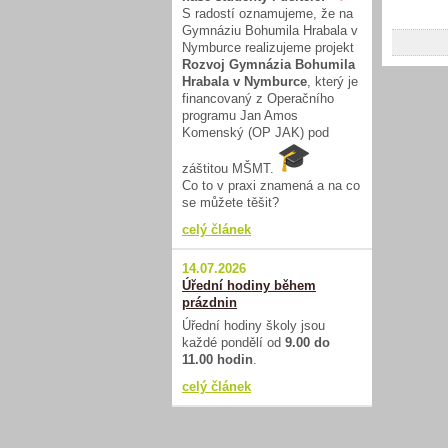
S radostí oznamujeme, že na
Gymnáziu Bohumila Hrabala v
Nymburce realizujeme projekt
Rozvoj Gymnázia Bohumila
Hrabala v Nymburce
, který je
financovaný z Operačního
programu Jan Amos
Komenský (OP JAK) pod
záštitou MŠMT.
Co to v praxi znamená a na co
se můžete těšit?
celý článek
14.07.2026
Úřední hodiny během
prázdnin
Úřední hodiny školy jsou
každé pondělí od
9.00 do
11.00 hodin
.
celý článek