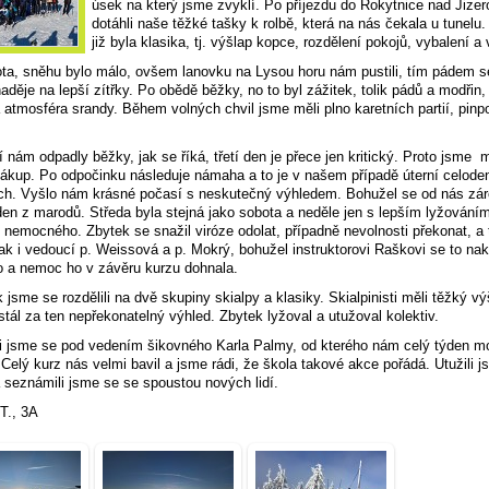
úsek na který jsme zvyklí. Po příjezdu do Rokytnice nad Jize
dotáhli naše těžké tašky k rolbě, která na nás čekala u tunelu.
již byla klasika, tj. výšlap kopce, rozdělení pokojů, vybalení a
ta, sněhu bylo málo, ovšem lanovku na Lysou horu nám pustili, tím pádem 
naděje na lepší zítřky. Po obědě běžky, no to byl zážitek, tolik pádů a modřin, 
 atmosféra srandy. Během volných chvil jsme měli plno karetních partií, pinp
 nám odpadly běžky, jak se říká, třetí den je přece jen kritický. Proto jsme 
nákup. Po odpočinku následuje námaha a to je v našem případě úterní celoden
ch. Vyšlo nám krásné počasí s neskutečný výhledem. Bohužel se od nás zá
eden z marodů. Středa byla stejná jako sobota a neděle jen s lepším lyžování
nemocného. Zbytek se snažil viróze odolat, případně nevolnosti překonat, a 
tak i vedoucí p. Weissová a p. Mokrý, bohužel instruktorovi Raškovi se to na
o a nemoc ho v závěru kurzu dohnala.
k jsme se rozdělili na dvě skupiny skialpy a klasiky. Skialpinisti měli těžký vý
 stál za ten nepřekonatelný výhled. Zbytek lyžoval a utužoval kolektiv.
i jsme se pod vedením šikovného Karla Palmy, od kterého nám celý týden m
 Celý kurz nás velmi bavil a jsme rádi, že škola takové akce pořádá. Utužili 
a seznámili jsme se se spoustou nových lidí.
T., 3A