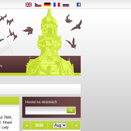
EN
CS
DE
FR
RU
ly
Hledat na stránkách
říd 7MA,
l. Hned
«
2026
»
í celý