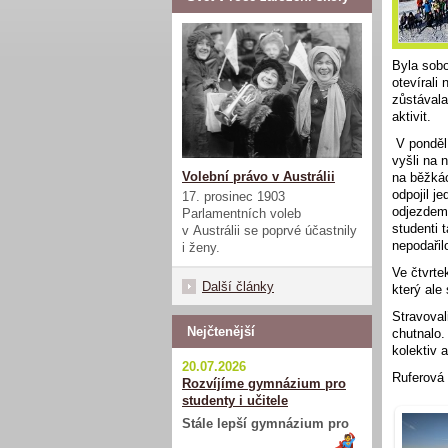
Byla sobo
otevírali 
zůstávala
aktivit.
V pondělí
vyšli na 
Volební právo v Austrálii
na běžká
odpojil j
17. prosinec 1903
odjezdem 
Parlamentních voleb
studenti 
v Austrálii se poprvé účastnily
nepodařil
i ženy.
Ve čtvrte
Další články
který ale
Stravoval
Nejčtenější
chutnalo.
kolektiv 
20.07.2026
Ruferová 
Rozvíjíme gymnázium pro
studenty i učitele
Stále lepší gymnázium pro