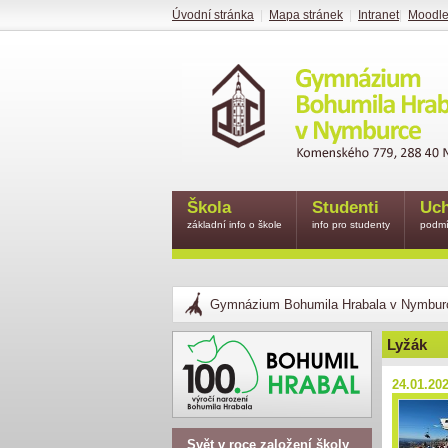
Úvodní stránka
|
Mapa stránek
|
Intranet
|
Moodl
Škola
Studenti
Uch
základní info o škole
info pro studenty
podmí
Gymnázium Bohumila Hrabala v Nymbur
Lyžák
24.01.20
Svět v roce založení školy