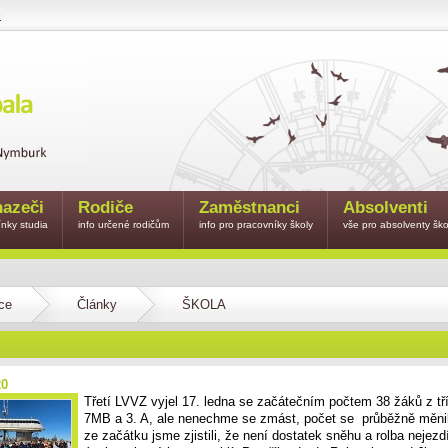
e
azeči
Rodiče
Zaměstnanci
Absolventi
nky studia
info určené rodičům
info pro pracovníky školy
vše pro absolventy ško
ce
Články
ŠKOLA
20
Třetí LVVZ vyjel 17. ledna se začátečním počtem 38 žáků z t
7MB a 3. A, ale nenechme se zmást, počet se průběžně měni
ze začátku jsme zjistili, že není dostatek sněhu a rolba nejezd