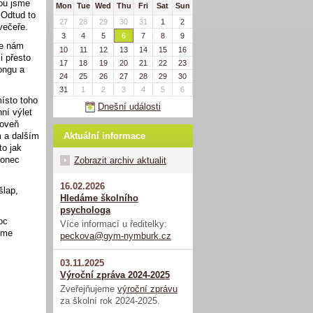
rou jsme
Mon
Tue
Wed
Thu
Fri
Sat
Sun
 Odtud to
27
28
29
30
31
1
2
 večeře.
3
4
5
6
7
8
9
se nám
10
11
12
13
14
15
16
i přesto
17
18
19
20
21
22
23
ongu a
24
25
26
27
28
29
30
31
1
2
3
4
5
6
místo toho
Dnešní události
ní výlet
roveň
Aktuální informace
m a dalším
to jak
konec
Zobrazit archiv aktualit
16.02.2026
šlap,
Hledáme školního
psychologa
oc
Více informací u ředitelky:
jsme
peckova@gym-nymburk.cz
03.11.2025
Výroční zpráva 2024-2025
Zveřejňujeme
výroční zprávu
za školní rok 2024-2025.