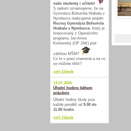
naše studenty i učitele!
S radostí oznamujeme, že na
Gymnáziu Bohumila Hrabala v
Nymburce realizujeme projekt
Rozvoj Gymnázia Bohumila
Hrabala v Nymburce
, který je
financovaný z Operačního
programu Jan Amos
Komenský (OP JAK) pod
záštitou MŠMT.
Co to v praxi znamená a na co
se můžete těšit?
celý článek
14.07.2026
Úřední hodiny během
prázdnin
Úřední hodiny školy jsou
každé pondělí od
9.00 do
11.00 hodin
.
celý článek