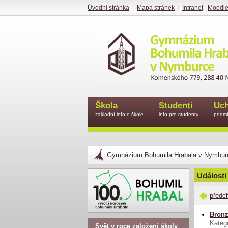
Úvodní stránka
|
Mapa stránek
|
Intranet
|
Moodl
Škola
Studenti
Uch
základní info o škole
info pro studenty
podmí
Gymnázium Bohumila Hrabala v Nymbur
Události
předc
Bronz
Katego
Svět v roce založení školy