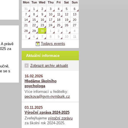
Mon
Tue
Wed
Thu
Fri
Sat
Sun
31
1
2
3
4
5
6
7
8
9
10
11
12
13
14
15
16
17
18
19
20
21
22
23
24
25
26
27
28
29
30
1
2
3
4
5
6
7
8
9
10
11
Todays events
 A právě
2025 za
Aktuální informace
Zobrazit archiv aktualit
oučně,
e se s
16.02.2026
Hledáme školního
psychologa
Více informací u ředitelky:
peckova@gym-nymburk.cz
03.11.2025
Výroční zpráva 2024-2025
Zveřejňujeme
výroční zprávu
za školní rok 2024-2025.