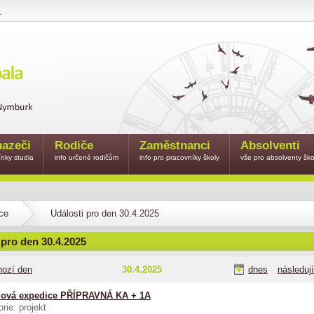
e
azeči
Rodiče
Zaměstnanci
Absolventi
nky studia
info určené rodičům
info pro pracovníky školy
vše pro absolventy ško
ce
Události pro den 30.4.2025
 pro den 30.4.2025
hozí den
30.4.2025
dnes
následuj
ová expedice PŘÍPRAVNÁ KA + 1A
rie: projekt