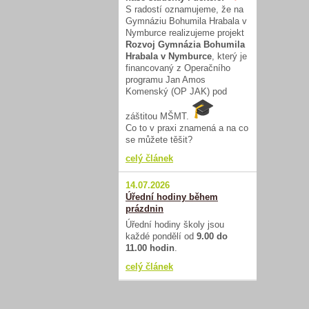
S radostí oznamujeme, že na
Gymnáziu Bohumila Hrabala v
Nymburce realizujeme projekt
Rozvoj Gymnázia Bohumila
Hrabala v Nymburce
, který je
financovaný z Operačního
programu Jan Amos
Komenský (OP JAK) pod
záštitou MŠMT.
Co to v praxi znamená a na co
se můžete těšit?
celý článek
14.07.2026
Úřední hodiny během
prázdnin
Úřední hodiny školy jsou
každé pondělí od
9.00 do
11.00 hodin
.
celý článek