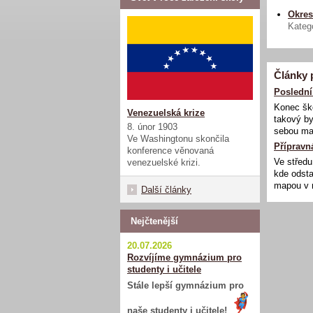
Okres
Katego
Články 
Poslední
Konec ško
Venezuelská krize
takový by
8. únor 1903
sebou maj
Ve Washingtonu skončila
Přípravn
konference věnovaná
Ve středu
venezuelské krizi.
kde odsta
mapou v r
Další články
Nejčtenější
20.07.2026
Rozvíjíme gymnázium pro
studenty i učitele
Stále lepší gymnázium pro
naše studenty i učitele!