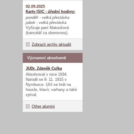
02.09.2025
Karty ISIC - úřední hodiny:
pondělí - velká přestávka
pátek - velká přestávka
Vyřizuje paní Matoušová
(kancelář za sborovnou).
Zobrazit archiv aktualit
Významní absolventi
JUDr. Zdeněk Culka
Absolvoval v roce 1934.
Narodil se 9. 11. 1915 v
Nymburce. Učil se hrát na
housle, klavír, varhany a také
zpíval.
Other alumini