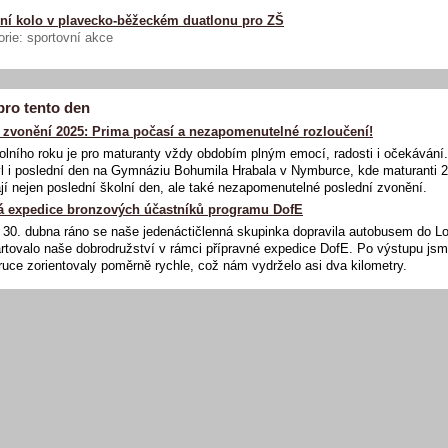
ní kolo v plavecko-běžeckém duatlonu pro ZŠ
rie: sportovní akce
pro tento den
 zvonění 2025: Prima počasí a nezapomenutelné rozloučení!
lního roku je pro maturanty vždy obdobím plným emocí, radosti i očekávání.
l i poslední den na Gymnáziu Bohumila Hrabala v Nymburce, kde maturanti 
í nejen poslední školní den, ale také nezapomenutelné poslední zvonění.
á expedice bronzových účastníků programu DofE
 30. dubna ráno se naše jedenáctičlenná skupinka dopravila autobusem do L
rtovalo naše dobrodružství v rámci přípravné expedice DofE. Po výstupu jsm
uce zorientovaly poměrně rychle, což nám vydrželo asi dva kilometry.