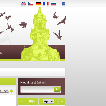
EN
CS
DE
FR
RU
ly
Hledat na stránkách
ící den
«
2025
»