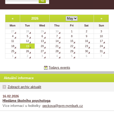
«
2026
»
Mon
Tue
Wed
Thu
Fri
Sat
Sun
27
28
29
30
1
2
3
4
5
6
7
8
9
10
11
12
13
14
15
16
17
18
19
20
21
22
23
24
25
26
27
28
29
30
31
1
2
3
4
5
6
7
Todays events
Aktuální informace
Zobrazit archiv aktualit
16.02.2026
Hledáme školního psychologa
Více informací u ředitelky:
peckova@gym-nymburk.cz