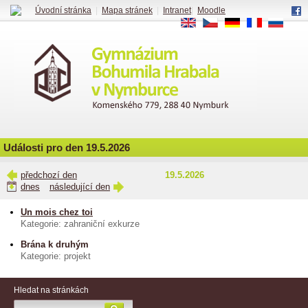
Úvodní stránka
|
Mapa stránek
|
Intranet
|
Moodle
EN
CS
DE
FR
RU
Události pro den 19.5.2026
předchozí den
19.5.2026
dnes
následující den
Un mois chez toi
Kategorie: zahraniční exkurze
Brána k druhým
Kategorie: projekt
Hledat na stránkách