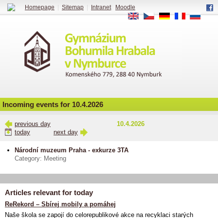
Homepage
|
Sitemap
|
Intranet
|
Moodle
EN
CS
DE
FR
RU
Incoming events for 10.4.2026
previous day
10.4.2026
today
next day
Národní muzeum Praha - exkurze 3TA
Category: Meeting
Articles relevant for today
ReRekord – Sbírej mobily a pomáhej
Naše škola se zapojí do celorepublikové akce na recyklaci starých