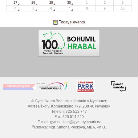
27
28
29
30
1
2
3
4
5
6
7
8
9
10
Todays events
© Gymnázium Bohumila Hrabala v Nymburce
Adresa školy: Komenského 779, 288 40 Nymburk
Telefon: 325 512 747
Fax: 325 514 240
E-mail: gymnasium@gym-nymburk.cz
ředitelka: Mgr. Simona Pecková, MBA, Ph.D.