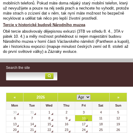
mobilních telefonů. Pokud máte doma nějaký starý mobilní telefon, který
už nevyužijete a pouze na něj sedá prach a nechcete ho vyhodit, protože
máte strach o zcizení dat v něm, tak nyní máte možnost ho bezpečně
recyklovat a udělat tak něco pro lepší životní prostředí.
Tercie v historické budově Národního muzea
Obě tercie absolvovaly dějepisnou exkurzi (3TB ve středu 8. 4., 3TA v
pátek 10. 4.) a měly možnost prohédnout si nejen majestátní budovu
Národního muzea v horní části Václavského náměstí (Pantheon a kupoli),
ale i historickou expozici (mapuje
minulost českých zemí od 8. století až
do první světové války) a Zázraky evoluce.
Search the site
«
2026
»
Mon
Tue
Wed
Thu
Fri
Sat
Sun
30
31
1
2
3
4
5
6
7
8
9
10
11
12
13
14
15
16
17
18
19
20
21
22
23
24
25
26