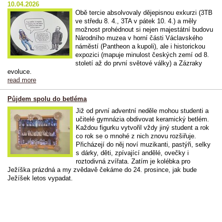
10.04.2026
Obě tercie absolvovaly dějepisnou exkurzi (3TB
ve středu 8. 4., 3TA v pátek 10. 4.) a měly
možnost prohédnout si nejen majestátní budovu
Národního muzea v horní části Václavského
náměstí (Pantheon a kupoli), ale i historickou
expozici (mapuje
minulost českých zemí od 8.
století až do první světové války) a Zázraky
evoluce.
read more
Půjdem spolu do betléma
Již od první adventní neděle mohou studenti a
učitelé gymnázia obdivovat keramický betlém.
Každou figurku vytvořil vždy jiný student a rok
co rok se o mnohé z nich znovu rozšiřuje.
Přicházejí do něj noví muzikanti, pastýři, selky
s dárky, děti, zpívající andělé, ovečky i
roztodivná zvířata. Zatím je kolébka pro
Ježíška prázdná a my zvědavě čekáme do 24. prosince, jak bude
Ježíšek letos vypadat.