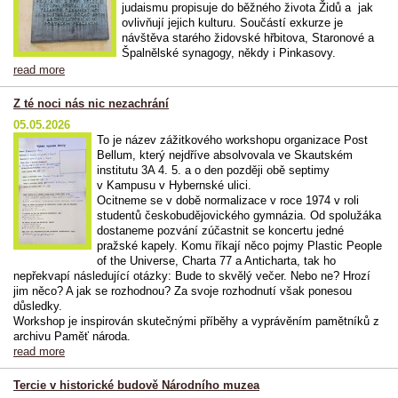
judaismu propisuje do běžného života Židů a jak
ovlivňují jejich kulturu. Součástí exkurze je
návštěva starého židovské hřbitova, Staronové a
Špalnělské synagogy, někdy i Pinkasovy.
read more
Z té noci nás nic nezachrání
05.05.2026
To je název zážitkového workshopu organizace Post
Bellum, který nejdříve absolvovala ve Skautském
institutu 3A 4. 5. a o den později obě septimy
v Kampusu v Hybernské ulici.
Ocitneme se v době normalizace v roce 1974 v roli
studentů českobudějovického gymnázia. Od spolužáka
dostaneme pozvání zúčastnit se koncertu jedné
pražské kapely. Komu říkají něco pojmy Plastic People
of the Universe, Charta 77 a Anticharta, tak ho
nepřekvapí následující otázky: Bude to skvělý večer. Nebo ne? Hrozí
jim něco? A jak se rozhodnou? Za svoje rozhodnutí však ponesou
důsledky.
Workshop je inspirován skutečnými příběhy a vyprávěním pamětníků z
archivu Paměť národa.
read more
Tercie v historické budově Národního muzea