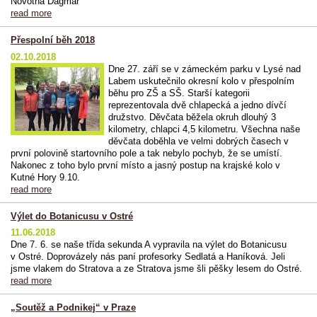
Novotná Dagmar
read more
Přespolní běh 2018
02.10.2018
Dne 27. září se v zámeckém parku v Lysé nad
Labem uskutečnilo okresní kolo v přespolním
běhu pro ZŠ a SŠ. Starší kategorii
reprezentovala dvě chlapecká a jedno dívčí
družstvo. Děvčata běžela okruh dlouhý 3
kilometry, chlapci 4,5 kilometru. Všechna naše
děvčata doběhla ve velmi dobrých časech v
první polovině startovního pole a tak nebylo pochyb, že se umístí.
Nakonec z toho bylo první místo a jasný postup na krajské kolo v
Kutné Hory 9.10.
read more
Výlet do Botanicusu v Ostré
11.06.2018
Dne 7. 6. se naše třída sekunda A vypravila na výlet do Botanicusu
v Ostré. Doprovázely nás paní profesorky Sedlatá a Haníková. Jeli
jsme vlakem do Stratova a ze Stratova jsme šli pěšky lesem do Ostré.
read more
„Soutěž a Podnikej“ v Praze