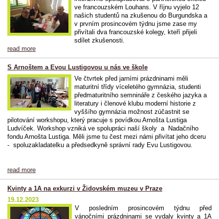
ve francouzském Louhans. V říjnu vyjelo 12
našich studentů na zkušenou do Burgundska a
v prvním prosincovém týdnu jsme zase my
přivítali dva francouzské kolegy, kteří přijeli
sdílet zkušenosti.
read more
S Arnoštem a Evou Lustigovou u nás ve škole
Ve čtvrtek před jarními prázdninami měli
maturitní třídy víceletého gymnázia, studenti
předmaturitního semnináře z českého jazyka a
literatury i členové klubu moderní historie z
vyššího gymnázia možnost zúčastnit se
pilotování workshopu, který pracuje s povídkou Arnošta Lustiga
Ludvíček. Workshop vzniká ve spolupráci naší školy a Nadačního
fondu Arnošta Lustiga. Měli jsme tu čest mezi námi přivítat jeho dceru
-
spoluzakladatelku a předsedkyně správní rady Evu Lustigovou.
read more
Kvinty a 1A na exkurzi v Židovském muzeu v Praze
19.12.2023
V posledním prosincovém týdnu před
vánočními prázdninami se vydaly kvinty a 1A