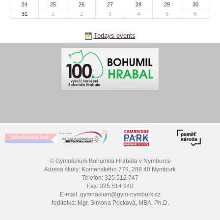
24
25
26
27
28
29
30
31
1
2
3
4
5
6
Todays events
© Gymnázium Bohumila Hrabala v Nymburce
Adresa školy: Komenského 779, 288 40 Nymburk
Telefon: 325 512 747
Fax: 325 514 240
E-mail: gymnasium@gym-nymburk.cz
ředitelka: Mgr. Simona Pecková, MBA, Ph.D.