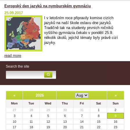
Evropský den jazyků na nymburském gymnáziu
25.09.2017
I v letošním roce připravily komise cizích
jazyků na naší škole oslavu dne jazyků.
Tradičně tak na studenty prvních ročníků
vyššího gymnázia čekalo v pondělí 25.9.
několik úkolů, jejichž tématy byly právě cizí
jazyky.
read more
Search the site
«
2026
»
Mon
Tue
Wed
Thu
Fri
Sat
Sun
27
28
29
30
31
1
2
3
4
5
6
7
8
9
10
11
12
13
14
15
16
17
18
19
20
21
22
23