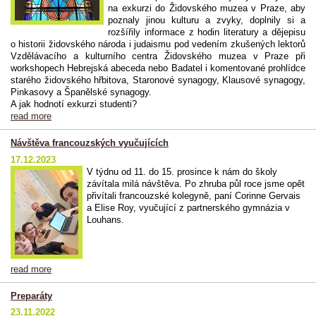
na exkurzi do Židovského muzea v Praze, aby
poznaly jinou kulturu a zvyky, doplnily si a
rozšířily informace z hodin literatury a dějepisu
o historii židovského národa i judaismu pod vedením zkušených lektorů
Vzdělávacího a kulturního centra Židovského muzea v Praze při
workshopech Hebrejská abeceda nebo Badatel i komentované prohlídce
starého židovského hřbitova, Staronové synagogy, Klausové synagogy,
Pinkasovy a Španělské synagogy.
A jak hodnotí exkurzi studenti?
read more
Návštěva francouzských vyučujících
17.12.2023
V týdnu od 11. do 15. prosince k nám do školy
závítala milá návštěva. Po zhruba půl roce jsme opět
přivítali francouzské kolegyně, paní Corinne Gervais
a Elise Roy, vyučující z partnerského gymnázia v
Louhans.
read more
Preparáty
23.11.2022