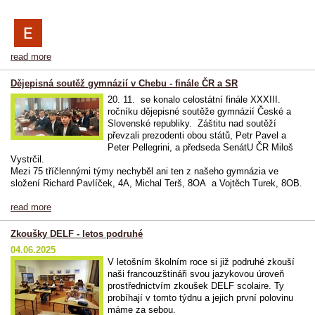
read more
Dějepisná soutěž gymnázií v Chebu - finále ČR a SR
20. 11. se konalo celostátní finále XXXIII.
ročníku dějepisné soutěže gymnázií České a
Slovenské republiky. Záštitu nad soutěží
převzali prezodenti obou států, Petr Pavel a
Peter Pellegrini, a předseda SenátU ČR Miloš
Vystrčil.
Mezi 75 tříčlennými týmy nechyběl ani ten z našeho gymnázia ve
složení Richard Pavlíček, 4A, Michal Terš, 8OA a Vojtěch Turek, 8OB.
read more
Zkoušky DELF - letos podruhé
04.06.2025
V letošním školním roce si již podruhé zkouší
naši francouzštináři svou jazykovou úroveň
prostřednictvím zkoušek DELF scolaire. Ty
probíhají v tomto týdnu a jejich první polovinu
máme za sebou.