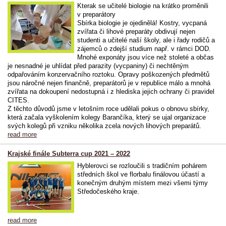
Kterak se učitelé biologie na krátko proměnili
v preparátory
Sbírka biologie je ojedinělá! Kostry, vycpaná
zvířata či lihové preparáty obdivují nejen
studenti a učitelé naší školy, ale i řady rodičů a
zájemců o zdejší studium např. v rámci DOD.
Mnohé exponáty jsou více než stoleté a občas
je nesnadné je uhlídat před parazity (vycpaniny) či nechtěným
odpařováním konzervačního roztoku. Opravy poškozených předmětů
jsou náročné nejen finančně, preparátorů je v republice málo a mnohá
zvířata na dokoupení nedostupná i z hlediska jejich ochrany či pravidel
CITES.
Z těchto důvodů jsme v letošním roce udělali pokus o obnovu sbírky,
která začala vyškolením kolegy Barančíka, který se ujal organizace
svých kolegů při vzniku několika zcela nových lihových preparátů.
read more
Krajské finále Subterra cup 2021 – 2022
Hyblerovci se rozloučili s tradičním pohárem
středních škol ve florbalu finálovou účastí a
konečným druhým místem mezi všemi týmy
Středočeského kraje.
read more