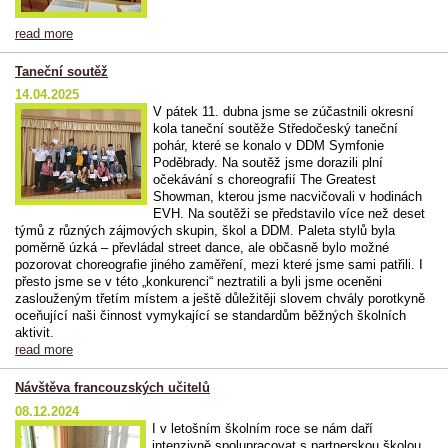
read more
Taneční soutěž
14.04.2025
V pátek 11. dubna jsme se zúčastnili okresní
kola taneční soutěže Středočeský taneční
pohár, které se konalo v DDM Symfonie
Poděbrady. Na soutěž jsme dorazili plní
očekávání s choreografií The Greatest
Showman, kterou jsme nacvičovali v hodinách
EVH. Na soutěži se představilo více než deset
týmů z různých zájmových skupin, škol a DDM. Paleta stylů byla
poměrně úzká – převládal street dance, ale občasně bylo možné
pozorovat choreografie jiného zaměření, mezi které jsme sami patřili. I
přesto jsme se v této „konkurenci“ neztratili a byli jsme oceněni
zaslouženým třetím místem a ještě důležitěji slovem chvály porotkyně
oceňující naši činnost vymykající se standardům běžných školních
aktivit.
read more
Návštěva francouzských učitelů
08.12.2024
I v letošním školním roce se nám daří
intenzivně spolupracovat s partnerskou školou