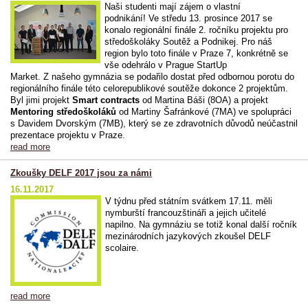
Naši studenti mají zájem o vlastní
podnikání! Ve středu 13. prosince 2017 se
konalo regionální finále 2. ročníku projektu pro
středoškoláky Soutěž a Podnikej. Pro náš
region bylo toto finále v Praze 7, konkrétně se
vše odehrálo v Prague StartUp
Market. Z našeho gymnázia se podařilo dostat před odbornou porotu do
regionálního finále této celorepublikové soutěže dokonce 2 projektům.
Byl jimi projekt
Smart contracts
od Martina Báši (8OA) a projekt
Mentoring středoškoláků
od Martiny Šafránkové (7MA) ve spolupráci
s Davidem Dvorským (7MB), který se ze zdravotních důvodů neúčastnil
prezentace projektu v Praze.
read more
Zkoušky DELF 2017 jsou za námi
16.11.2017
V týdnu před státním svátkem 17.11. měli
nymburští francouzštináři a jejich učitelé
napilno. Na gymnáziu se totiž konal další ročník
mezinárodních jazykových zkoušel DELF
scolaire.
read more