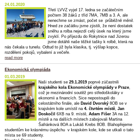
24.01.2020
Třetí LVVZ vyjel 17. ledna se začátečním
počtem 38 žáků z tříd 7MA, 7MB a 3. A, ale
nenechme se zmást, počet se průběžně měnil.
Hned ze začátku jsme zjistili, že není dostatek
sněhu a rolba nejezdí celý úsek na který jsme
zvyklí. Po příjezdu do Rokytnice nad Jizerou
jsme dotáhli naše těžké tašky k rolbě, která na
nás čekala u tunelu. Odtud to již byla klasika, tj. výšlap kopce,
rozdělení pokojů, vybalení a večeře.
read more
Ekonomická olympiáda
01.03.2019
Naši studenti se
29.1.2019
poprvé zúčastnili
krajského kola Ekonomické olympiády v Praze
,
což je mezinárodní soutěž pro středoškoláky v
ekonomii a financích. Sice nepostoupili do
celostátního finále, ale
David Dvorský
8OB se v
krajském kole umístil na
4. čtvrtém místě
,
Jan
Doskočil
6XB na 9. místě,
Adam Fišer
3A na 12.
místě a na dalších místech zabojovali Martina
Šafránková 8OA a Lukáš Krebs 8OB. Blahopřejeme
studentům ke krásnému úspěchu v krajském kole, kde se utkali o tato
místa se 69 studenty.