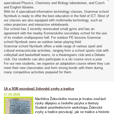
specialised Physics, Chemistry and Biology laboratories, and Czech
and English libraries.
With its 4 specialised information technology classes, Grammar school
Nymburk is ready to offer the best education in the field of ICT. Most of
our classes are also equipped with multimedia technology, such as
video projectors and interactive whiteboards.
Our school has 2 recently rennovated small gyms and has an
agreement with the nearby Komenského secondary school for the use
of its modern multipurpose hall. For outdoor PE lessons Grammar
school Nymburk owns an outdoor tartan playing field.
Grammar school Nymburk offers a wide range of various sport and
cultural extracurricular activities, ranging from a school sports club with
volleyball and basketball teams, to a theatregoers club and a Debate
club. Our students can also participate in a ski course once a year.
For our new students, we organise an adaptation course where they can
meet their new classmates and form strong bonds with them during
many competitive activities prepared for them.
1A a 5QB poznávají židovské zvyky a tradice
17.05.2026
Návštěva Židovského muzea je trvalou součástí
výuky dějepisu a českého jazyka a litertury.
Studenti prostřednictvím workshopu Židovské
zvyky a tradice pozvávají, jak se tradice a historie