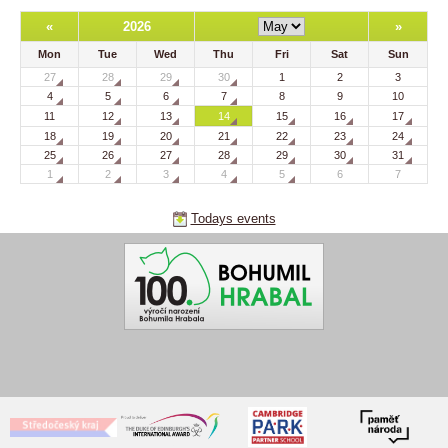
«
2026
»
Mon
Tue
Wed
Thu
Fri
Sat
Sun
27
28
29
30
1
2
3
4
5
6
7
8
9
10
11
12
13
14
15
16
17
18
19
20
21
22
23
24
25
26
27
28
29
30
31
1
2
3
4
5
6
7
Todays events