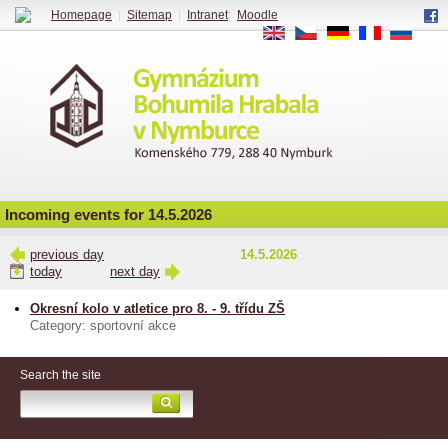
Homepage
|
Sitemap
|
Intranet
|
Moodle
EN
CS
DE
FR
RU
Incoming events for 14.5.2026
previous day
14.5.2026
today
next day
Okresní kolo v atletice pro 8. - 9. třídu ZŠ
Category: sportovní akce
Search the site