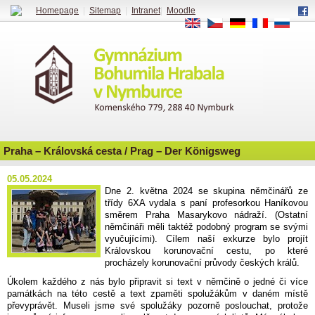
Homepage
|
Sitemap
|
Intranet
|
Moodle
EN
CS
DE
FR
RU
Praha – Královská cesta / Prag – Der Königsweg
05.05.2024
Dne 2. května 2024 se skupina němčinářů ze
třídy 6XA vydala s paní profesorkou Haníkovou
směrem Praha Masarykovo nádraží. (Ostatní
němčináři měli taktéž podobný program se svými
vyučujícími). Cílem naší exkurze bylo projít
Královskou korunovační cestu, po které
procházely korunovační průvody českých králů.
Úkolem každého z nás bylo připravit si text v němčině o jedné či více
památkách na této cestě a text zpaměti spolužákům v daném místě
převyprávět. Museli jsme své spolužáky pozorně poslouchat, protože