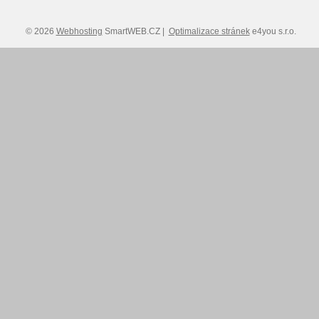
© 2026
Webhosting
SmartWEB.CZ |
Optimalizace stránek
e4you s.r.o.