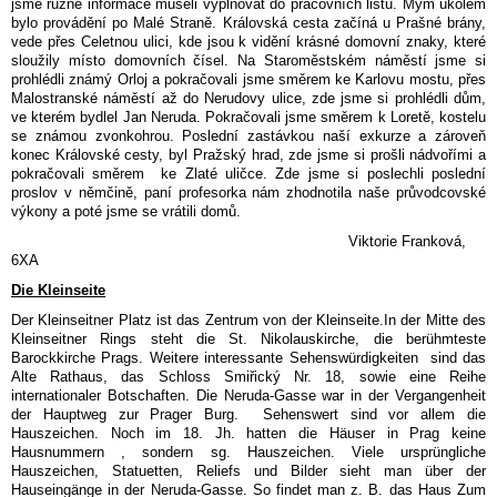
jsme různé informace museli vyplňovat do pracovních listů. Mým úkolem
bylo provádění po Malé Straně. Královská cesta začíná u Prašné brány,
vede přes Celetnou ulici, kde jsou k vidění krásné domovní znaky, které
sloužily místo domovních čísel. Na Staroměstském náměstí jsme si
prohlédli známý Orloj a pokračovali jsme směrem ke Karlovu mostu, přes
Malostranské náměstí až do Nerudovy ulice, zde jsme si prohlédli dům,
ve kterém bydlel Jan Neruda. Pokračovali jsme směrem k Loretě, kostelu
se známou zvonkohrou. Poslední zastávkou naší exkurze a zároveň
konec Královské cesty, byl Pražský hrad, zde jsme si prošli nádvořími a
pokračovali směrem ke Zlaté uličce. Zde jsme si poslechli poslední
proslov v němčině, paní profesorka nám zhodnotila naše průvodcovské
výkony a poté jsme se vrátili domů.
Viktorie Franková,
6XA
Die Kleinseite
Der Kleinseitner Platz ist das Zentrum von der Kleinseite.In der Mitte des
Kleinseitner Rings steht die St. Nikolauskirche, die berühmteste
Barockkirche Prags. Weitere interessante Sehenswürdigkeiten sind das
Alte Rathaus, das Schloss Smiřický Nr. 18, sowie eine Reihe
internationaler Botschaften. Die Neruda-Gasse war in der Vergangenheit
der Hauptweg zur Prager Burg. Sehenswert sind vor allem die
Hauszeichen. Noch im 18. Jh. hatten die Häuser in Prag keine
Hausnummern , sondern sg. Hauszeichen. Viele ursprüngliche
Hauszeichen, Statuetten, Reliefs und Bilder sieht man über der
Hauseingänge in der Neruda-Gasse. So findet man z. B. das Haus Zum