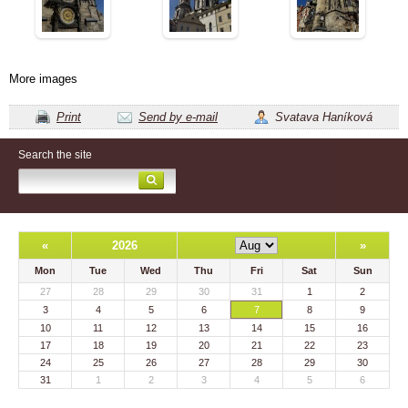
More images
Print
Send by e-mail
Svatava Haníková
Search the site
«
2026
»
Mon
Tue
Wed
Thu
Fri
Sat
Sun
27
28
29
30
31
1
2
3
4
5
6
7
8
9
10
11
12
13
14
15
16
17
18
19
20
21
22
23
24
25
26
27
28
29
30
31
1
2
3
4
5
6