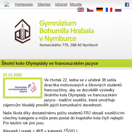
Homepage
|
Sitemap
|
Intranet
|
Moodle
EN
CS
DE
FR
RU
Školní kolo Olympiády ve francouzském jazyce
22.01.2026
Ve čtvrtek 22. ledna se v učebně 38 sešla
dvacítka motivovaných a šikovných studentů
francouzštiny, aby se dozvěděli výsledky
školního kola Olympiády ve francouzském
jazyce - tradiční soutěže, která umožňuje
zájemcům hlouběji prověřit jejich komunikační dovednosti.
Naše škola díky dostatečnému počtu studentů FRJ obsadí soutěžícími
všechny kategorie a může proto poslat do krajského kola čtyři nejlepší.
Pro letošní rok jimi jsou:
Alexandr Lounek z 4KB v kategorii ZŠ/VG I