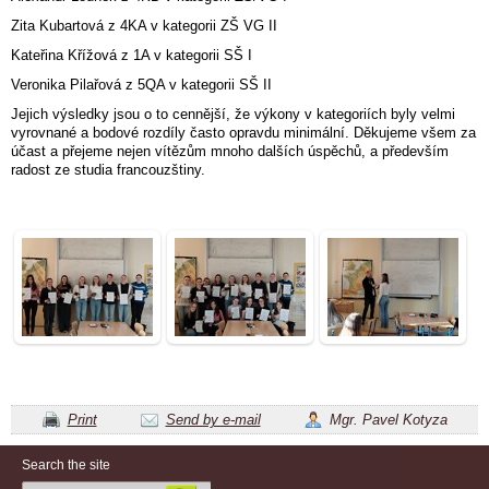
Zita Kubartová z 4KA v kategorii ZŠ VG II
Kateřina Křížová z 1A v kategorii SŠ I
Veronika Pilařová z 5QA v kategorii SŠ II
Jejich výsledky jsou o to cennější, že výkony v kategoriích byly velmi
vyrovnané a bodové rozdíly často opravdu minimální. Děkujeme všem za
účast a přejeme nejen vítězům mnoho dalších úspěchů, a především
radost ze studia francouzštiny.
Print
Send by e-mail
Mgr. Pavel Kotyza
Search the site