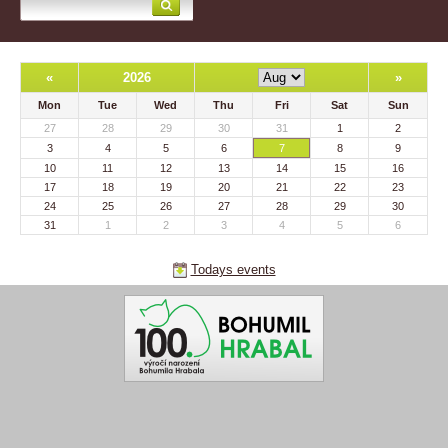
«
2026
»
Mon
Tue
Wed
Thu
Fri
Sat
Sun
27
28
29
30
31
1
2
3
4
5
6
7
8
9
10
11
12
13
14
15
16
17
18
19
20
21
22
23
24
25
26
27
28
29
30
31
1
2
3
4
5
6
Todays events