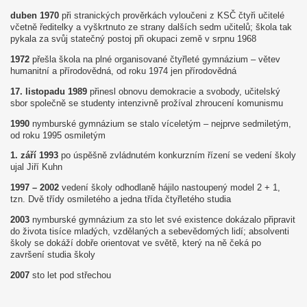
duben 1970
při stranických prověrkách vyloučeni z KSČ čtyři učitelé
včetně ředitelky a vyškrtnuto ze strany dalších sedm učitelů; škola tak
pykala za svůj statečný postoj při okupaci země v srpnu 1968
1972
přešla škola na plné organisované čtyřleté gymnázium – větev
humanitní a přírodovědná, od roku 1974 jen přírodovědná
17. listopadu 1989
přinesl obnovu demokracie a svobody, učitelský
sbor společně se studenty intenzivně prožíval zhroucení komunismu
1990
nymburské gymnázium se stalo víceletým – nejprve sedmiletým,
od roku 1995 osmiletým
1. září 1993
po úspěšně zvládnutém konkurzním řízení se vedení školy
ujal Jiří Kuhn
1997 – 2002
vedení školy odhodlaně hájilo nastoupený model 2 + 1,
tzn. Dvě třídy osmiletého a jedna třída čtyřletého studia
2003
nymburské gymnázium za sto let své existence dokázalo připravit
do života tisíce mladých, vzdělaných a sebevědomých lidí; absolventi
školy se dokáží dobře orientovat ve světě, který na ně čeká po
završení studia školy
2007
sto let pod střechou