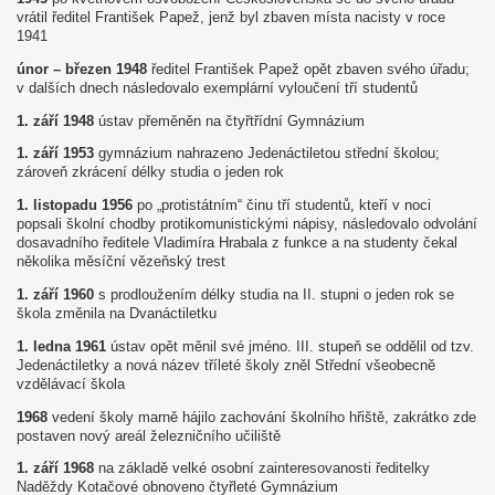
vrátil ředitel František Papež, jenž byl zbaven místa nacisty v roce
1941
únor – březen 1948
ředitel František Papež opět zbaven svého úřadu;
v dalších dnech následovalo exemplární vyloučení tří studentů
1. září 1948
ústav přeměněn na čtyřtřídní Gymnázium
1. září 1953
gymnázium nahrazeno Jedenáctiletou střední školou;
zároveň zkrácení délky studia o jeden rok
1. listopadu 1956
po „protistátním“ činu tří studentů, kteří v noci
popsali školní chodby protikomunistickými nápisy, následovalo odvolání
dosavadního ředitele Vladimíra Hrabala z funkce a na studenty čekal
několika měsíční vězeňský trest
1. září 1960
s prodloužením délky studia na II. stupni o jeden rok se
škola změnila na Dvanáctiletku
1. ledna 1961
ústav opět měnil své jméno. III. stupeň se oddělil od tzv.
Jedenáctiletky a nová název tříleté školy zněl Střední všeobecně
vzdělávací škola
1968
vedení školy marně hájilo zachování školního hřiště, zakrátko zde
postaven nový areál železničního učiliště
1. září 1968
na základě velké osobní zainteresovanosti ředitelky
Naděždy Kotačové obnoveno čtyřleté Gymnázium