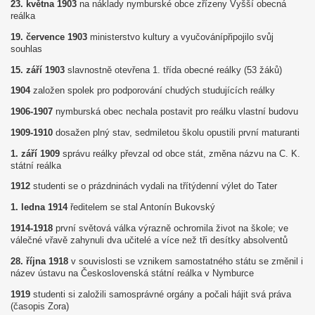
23. května 1903
na náklady nymburské obce zřízeny Vyšší obecná
reálka
19. července 1903
ministerstvo kultury a vyučovánípřipojilo svůj
souhlas
15. září 1903
slavnostně otevřena 1. třída obecné reálky (53 žáků)
1904
založen spolek pro podporování chudých studujících reálky
1906-1907
nymburská obec nechala postavit pro reálku vlastní budovu
1909-1910
dosažen plný stav, sedmiletou školu opustili první maturanti
1. září 1909
správu reálky převzal od obce stát, změna názvu na C. K.
státní reálka
1912
studenti se o prázdninách vydali na třítýdenní výlet do Tater
1. ledna 1914
ředitelem se stal Antonín Bukovský
1914-1918
první světová válka výrazně ochromila život na škole; ve
válečné vřavě zahynuli dva učitelé a více než tři desítky absolventů
28. října 1918
v souvislosti se vznikem samostatného státu se změnil i
název ústavu na Československá státní reálka v Nymburce
1919
studenti si založili samosprávné orgány a počali hájit svá práva
(časopis Zora)