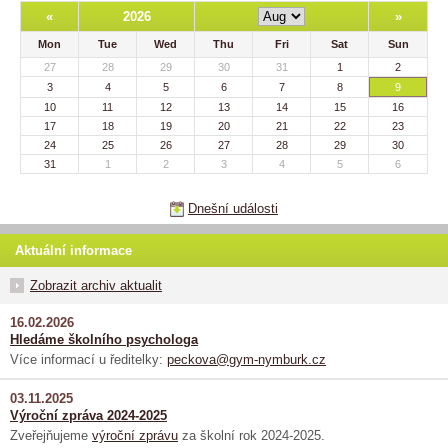
«
2026
»
Mon
Tue
Wed
Thu
Fri
Sat
Sun
27
28
29
30
31
1
2
3
4
5
6
7
8
9
10
11
12
13
14
15
16
17
18
19
20
21
22
23
24
25
26
27
28
29
30
31
1
2
3
4
5
6
Dnešní události
Aktuální informace
Zobrazit archiv aktualit
16.02.2026
Hledáme školního psychologa
Více informací u ředitelky:
peckova@gym-nymburk.cz
03.11.2025
Výroční zpráva 2024-2025
Zveřejňujeme
výroční zprávu
za školní rok 2024-2025.