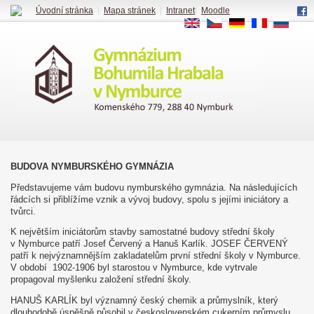
Úvodní stránka
|
Mapa stránek
|
Intranet
|
Moodle
EN
CS
DE
FR
RU
BUDOVA NYMBURSKÉHO GYMNÁZIA
Představujeme vám budovu nymburského gymnázia. Na následujících
řádcích si přiblížíme vznik a vývoj budovy, spolu s jejími iniciátory a
tvůrci.
K největším iniciátorům stavby samostatné budovy střední školy
v Nymburce patří Josef Červený a Hanuš Karlík. JOSEF ČERVENÝ
patří k nejvýznamnějším zakladatelům první střední školy v Nymburce.
V období 1902-1906 byl starostou v Nymburce, kde vytrvale
propagoval myšlenku založení střední školy.
HANUŠ KARLÍK byl významný český chemik a průmyslník, který
dlouhodobě úspěšně působil v československém cukerním průmyslu.