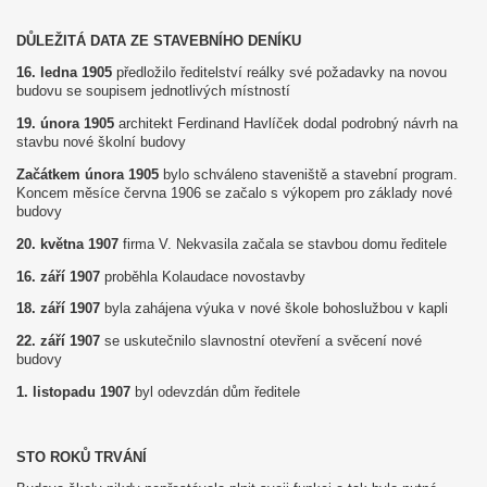
DŮLEŽITÁ DATA ZE STAVEBNÍHO DENÍKU
16. ledna 1905
předložilo ředitelství reálky své požadavky na novou
budovu se soupisem jednotlivých místností
19. února 1905
architekt Ferdinand Havlíček dodal podrobný návrh na
stavbu nové školní budovy
Začátkem února 1905
bylo schváleno staveniště a stavební program.
Koncem měsíce června 1906 se začalo s výkopem pro základy nové
budovy
20. května 1907
firma V. Nekvasila začala se stavbou domu ředitele
16. září 1907
proběhla Kolaudace novostavby
18. září 1907
byla zahájena výuka v nové škole bohoslužbou v kapli
22. září 1907
se uskutečnilo slavnostní otevření a svěcení nové
budovy
1. listopadu 1907
byl odevzdán dům ředitele
STO ROKŮ TRVÁNÍ