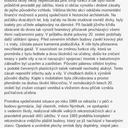
Budova školy nikdy nepřestávala plnit svoji funkci a tak bylo nutné
průběžně provádět její údržbu, která si občas vynutila i drobné zásahy
do jejího původního vzhledu. Většina těchto akcí odrážela momentální
finanční možnosti a postoj společnosti k historické architektuře. Na
počátku dvacátých let, kdy začaly na škole studovat rovněž dívky, byly
toalety pro učitele adaptovány na dámské. Při fasádě jižního křídla
obrácené do dvora tak vyrostl hranolový přístavek procházející všemi
třemi nadzemními patry. V průběhu druhé poloviny 20. století probíhaly
další utilitární úpravy. Před severním křídlem budovy zanikl kovový plot
i s vraty, zůstala pouze kamenná podezdívka. K vile byla přistavena
nevzhledná garáž. V souvislosti se změnou funkce vily, která se
proměnila z bytu ředitele a dvou školníků na učebny, došlo ke zničení
terasy v patře vily a na ní navazující spojovací mostek s balustrovým
zábradlím byl uzavřen a zastřešen. Původní pálenou střešní krytinu
v podobě červených plastických tašek nahradil nevhodný alukryt. Tento
zásah nepostihl střechu auly a vily. V chodbách došlo k výměně
původní dlažby. Kaple s mobiliářem byla zlikvidována a prostor
přeměněn na druhou školní tělocvičnu. V osmdesátých letech 20.
století byl zrušen vstupní vestibul a vložením dvou příček vznikla
počítačová učebna.
Proměna společenské situace po roku 1989 se odrazila i v péči o
budovu gymnázia. Její vlastník, město Nymburk, ve spolupráci
s vedením školy, realizoval několik velkých rekonstrukčních akcí a
pravidelně provádí dílčí údržbu. V roce 1993 proběhla kompletní
rekonstrukce vnějšího pláště budovy, který se již nacházel v havarijním
stavu. Opadané a uvolněné plochy omítek byly doplněny, stejně jako