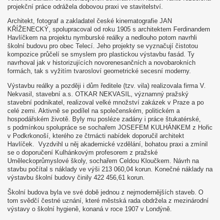
projekční práce odrážela dobovou praxi ve stavitelství.
Architekt, fotograf a zakladatel české kinematografie JAN
KŘÍŽENECKÝ, spolupracoval od roku 1905 s architektem Ferdinandem
Havlíčkem na projektu nymburské reálky a nedlouho potom navrhli
školní budovu pro obec Telecí. Jeho projekty se vyznačují čistotou
kompozice průčelí se smyslem pro plastickou výstavbu fasád. Ty
navrhoval jak v historizujících novorenesančních a novobarokních
formách, tak s vyžitím tvarosloví geometrické secesní moderny.
Výstavbu reálky a později i dům ředitele (tzv. vila) realizovala firma V.
Nekvasil, stavební a.s. OTKAR NEKVASIL, významný pražský
stavební podnikatel, realizoval velké množství zakázek v Praze a po
celé zemi. Aktivně se podílel na společenském, politickém a
hospodářském životě. Byly mu posléze zadány i práce štukatérské,
s podmínkou spolupráce se sochařem JOSEFEM KULHÁNKEM z Hořic
v Podkrkonoší, kterého ze čtrnácti nabídek doporučil architekt
Havlíček. Vyzdvihl u něj akademické vzdělání, bohatou praxi a zmínil
se o doporučení Kulhánkovým profesorem z pražské
Uměleckoprůmyslové školy, sochařem Celdou Kloučkem. Návrh na
stavbu počítal s náklady ve výši 213 060,04 korun. Konečné náklady na
výstavbu školní budovy činily 422 456,61 korun.
Školní budova byla ve své době jednou z nejmodernějších staveb. O
tom svědčí čestné uznání, které městská rada obdržela z mezinárodní
výstavy o školní hygieně, konaná v roce 1907 v Londýně.