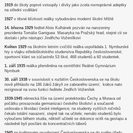
1919
do školy poprvé vstoupily i dívky jako zcela rovnoprávné adeptky
na střední vzdělání
1927
v těsné blízkosti reálky vybudováno moderní školní hřiště
14. března 1929
ředitel Alois Kulhánek pozván na narozeniny
prezidenta Tomáše Garriguea Masaryka na Pražský hrad; stejné cti se
dostalo i jeho nástupci Jindřichu Voženílkovi
Květen 1929
na školním letním cvičišti reálka uspořádala 1. Nymburské
hry o vlajku středoškolského studenstva Republiky československé;
sportovní klání se zúčastnilo 53 škol, 468 studentů a 60 studentek.
1. září 1935
reálka přeměněna na osmitřídní Reálné Gymnázium
Nymburk
30. září 1938
v souvislosti s rozbitím Československa se na školu
nově přihlásilo na 186 žáků žákyň ze zabraného území; krátce nato
rezignoval na svou funkci ředitele Jindřich Voženílek
1939-1945
německá říše na území protektorátu Čechy a Morava od
počátku prosazovala germanizaci českého školství a současně
usilovala o likvidaci české inteligence; na studenty vyšších ročníků
čekalo totální nasazení, stejně tak na učitele; nemálo studentů bylo
vyloučeno během studia, někteří učitelé se dokonce ocitli na gestapu a
následně byli posíláni do koncentračních táborů
1945
po květnovém osvobození Československa se do svého úřadu