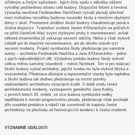
střídmým a čistým způsobem. Jejich štíty spolu s několika věžemi
vytvářejí pročleněnou siluetu celé budovy. Dispoziční řešení a hmotná
výstavba navržená Ferdinandem Havlíčkem vytváří plynulý přechod
mezi mohutnou rozsáhlou budovou sousední školy a menšími obytnými
domy v okolí. Prostorové utváření školní budovy charakterizuje jasná a
účelná dispozice. Tvarosloví zvolené Janem Kříženeckým na průčelích
se ještě částečně hlásí svými stylovými prvky k novorenesanci, avšak
některá ornamentika již vykazuje secesní odstíny. Nelze ji však stylově
zařadit ani do klasické novorenesance, ani do okruhu staveb ryzí
secesní moderny. Projekt nymburské školy představuje pro samotné
autory – architekta Ferdinanda Havlíčka a Jana Kříženeckého – jedno
z jejich nejkvalitnějších děl. Výslednou podobu budovy školy ovlivnil
velkou měrou samotný stavebník – město Nymburk. Ten si pro realizaci
školní budovy vybral architekty, jejichž tvorba mu byla stylově blízká a
srozumitelná. Představa důstojné a reprezentační stavby byla naplněna
a školní budova tak dodnes představuje na místní poměry
nadstandartní architekturu výrazných kvalit. V době zrodu české
architektonické moderny, vystoupením geniálního Jana Kotěry
v prvních letech 20. století, se sice budova nymburské reálky
nepřihlásila k tomuto progresivnímu proudu, představuje však prvořadé
dílo soudobé produkce a náleží tak suverénně do kapitoly české
architektury na přechodu od historizujících tendencí k české moderně.
VÝZNAMNÉ UDÁLOSTI