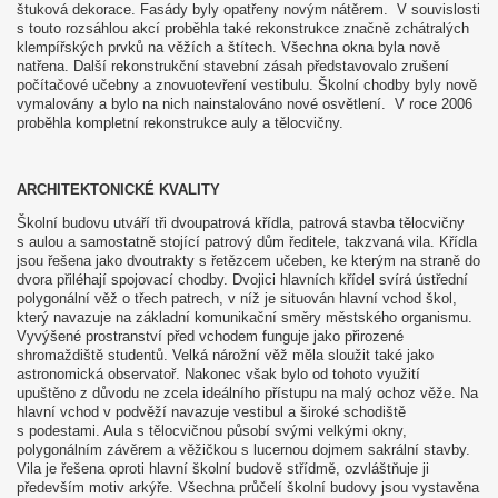
štuková dekorace. Fasády byly opatřeny novým nátěrem. V souvislosti
s touto rozsáhlou akcí proběhla také rekonstrukce značně zchátralých
klempířských prvků na věžích a štítech. Všechna okna byla nově
natřena. Další rekonstrukční stavební zásah představovalo zrušení
počítačové učebny a znovuotevření vestibulu. Školní chodby byly nově
vymalovány a bylo na nich nainstalováno nové osvětlení. V roce 2006
proběhla kompletní rekonstrukce auly a tělocvičny.
ARCHITEKTONICKÉ KVALITY
Školní budovu utváří tři dvoupatrová křídla, patrová stavba tělocvičny
s aulou a samostatně stojící patrový dům ředitele, takzvaná vila. Křídla
jsou řešena jako dvoutrakty s řetězcem učeben, ke kterým na straně do
dvora přiléhají spojovací chodby. Dvojici hlavních křídel svírá ústřední
polygonální věž o třech patrech, v níž je situován hlavní vchod škol,
který navazuje na základní komunikační směry městského organismu.
Vyvýšené prostranství před vchodem funguje jako přirozené
shromaždiště studentů. Velká nárožní věž měla sloužit také jako
astronomická observatoř. Nakonec však bylo od tohoto využití
upuštěno z důvodu ne zcela ideálního přístupu na malý ochoz věže. Na
hlavní vchod v podvěží navazuje vestibul a široké schodiště
s podestami. Aula s tělocvičnou působí svými velkými okny,
polygonálním závěrem a věžičkou s lucernou dojmem sakrální stavby.
Vila je řešena oproti hlavní školní budově střídmě, ozvláštňuje ji
především motiv arkýře. Všechna průčelí školní budovy jsou vystavěna