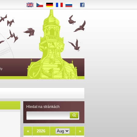
EN
CS
DE
FR
RU
ly
Hledat na stránkách
«
2026
»