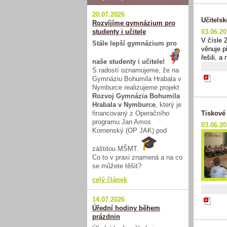
20.07.2026
Učitels
Rozvíjíme gymnázium pro
studenty i učitele
03.06.20
V čísle 
Stále lepší gymnázium pro
věnuje p
řešili, 
naše studenty i učitele!
S radostí oznamujeme, že na
Gymnáziu Bohumila Hrabala v
Nymburce realizujeme projekt
Rozvoj Gymnázia Bohumila
Hrabala v Nymburce
, který je
financovaný z Operačního
Tiskové 
programu Jan Amos
03.06.20
Komenský (OP JAK) pod
záštitou MŠMT.
Co to v praxi znamená a na co
se můžete těšit?
celý článek
14.07.2026
Úřední hodiny během
prázdnin