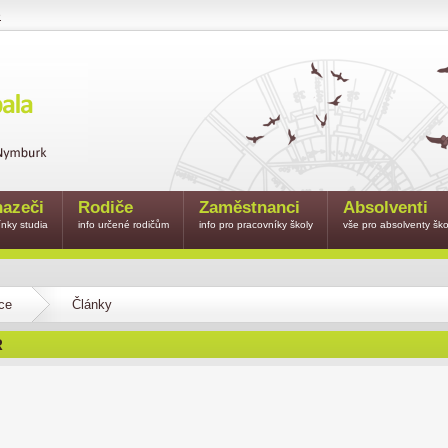
e
azeči
Rodiče
Zaměstnanci
Absolventi
nky studia
info určené rodičům
info pro pracovníky školy
vše pro absolventy ško
ce
Články
R