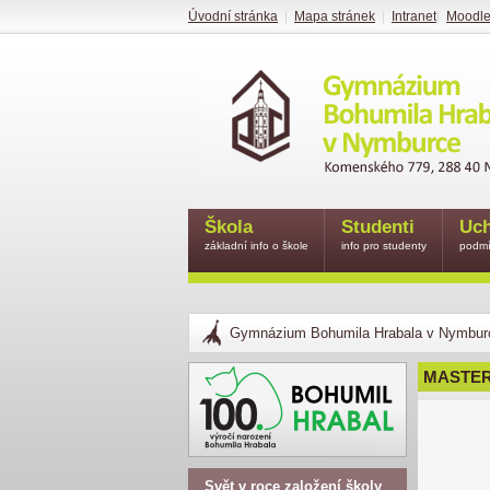
Úvodní stránka
|
Mapa stránek
|
Intranet
|
Moodl
Škola
Studenti
Uch
základní info o škole
info pro studenty
podmí
Gymnázium Bohumila Hrabala v Nymbur
MASTE
Svět v roce založení školy