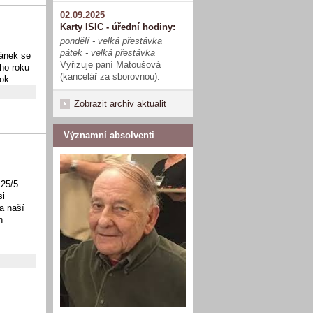
02.09.2025
Karty ISIC - úřední hodiny:
pondělí - velká přestávka
pátek - velká přestávka
lánek se
Vyřizuje paní Matoušová
ho roku
(kancelář za sborovnou).
ok.
Zobrazit archiv aktualit
Významní absolventi
 25/5
si
a naší
h