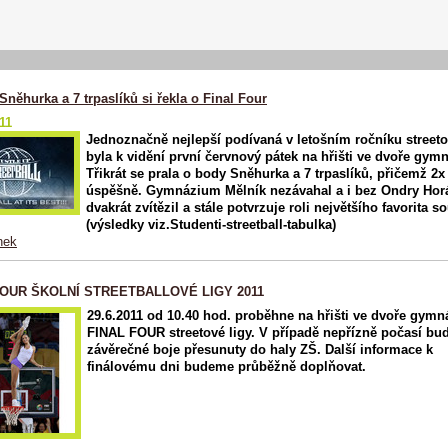
 Sněhurka a 7 trpaslíků si řekla o Final Four
11
Jednoznačně nejlepší podívaná v letošním ročníku streeto
byla k vidění první červnový pátek na hřišti ve dvoře gymn
Třikrát se prala o body Sněhurka a 7 trpaslíků, přičemž 2x
úspěšně. Gymnázium Mělník nezávahal a i bez Ondry Hor
dvakrát zvítězil a stále potvrzuje roli největšího favorita s
(výsledky viz.Studenti-streetball-tabulka)
nek
FOUR ŠKOLNÍ STREETBALLOVÉ LIGY 2011
29.6.2011 od 10.40 hod. proběhne na hřišti ve dvoře gymn
FINAL FOUR streetové ligy. V případě nepřízně počasí bu
závěrečné boje přesunuty do haly ZŠ. Další informace k
finálovému dni budeme průběžně doplňovat.