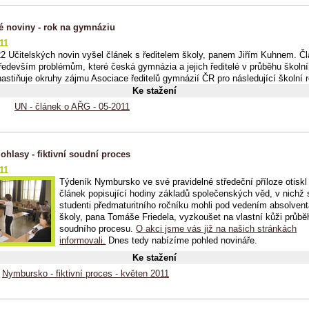
ké noviny - rok na gymnáziu
11
22 Učitelských novin vyšel článek s ředitelem školy, panem Jiřím Kuhnem. Č
ředevším problémům, které česká gymnázia a jejich ředitelé v průběhu školní
a nastiňuje okruhy zájmu Asociace ředitelů gymnázií ČR pro následující školní r
Ke stažení
UN - článek o AŘG - 05-2011
ohlasy - fiktivní soudní proces
11
Týdeník Nymbursko ve své pravidelné středeční příloze otiskl
článek popisující hodiny základů společenských věd, v nichž 
studenti předmaturitního ročníku mohli pod vedením absolvent
školy, pana Tomáše Friedela, vyzkoušet na vlastní kůži průbě
soudního procesu.
O akci jsme vás již na našich stránkách
informovali.
Dnes tedy nabízíme pohled novináře.
Ke stažení
Nymbursko - fiktivní proces - květen 2011