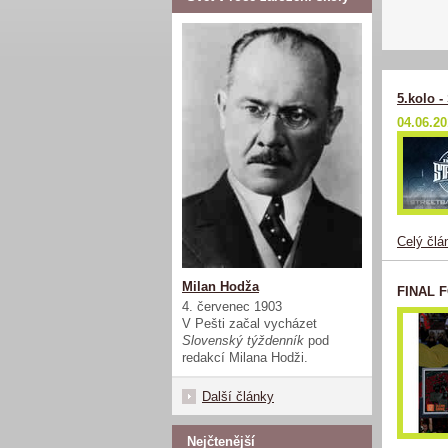
5.kolo -
04.06.20
Celý člá
Milan Hodža
FINAL 
4. červenec 1903
V Pešti začal vycházet
Slovenský týždenník
pod
redakcí Milana Hodži.
Další články
Nejčtenější