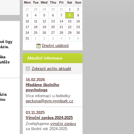
Mon
Tue
Wed
Thu
Fri
Sat
Sun
27
28
29
30
31
1
2
3
4
5
6
7
8
9
10
11
12
13
14
15
16
17
18
19
20
21
22
23
24
25
26
27
28
29
30
31
1
2
3
4
5
6
vé ligy
Dnešní události
ázia.
áka
Aktuální informace
outěže
Zobrazit archiv aktualit
16.02.2026
Hledáme školního
psychologa
ázia
Více informací u ředitelky:
dou
peckova@gym-nymburk.cz
03.11.2025
Výroční zpráva 2024-2025
Zveřejňujeme
výroční zprávu
za školní rok 2024-2025.