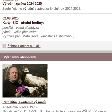
Výroční zpráva 2024-2025
Zveřejňujeme
výroční zprávu
za školní rok 2024-2025.
02.09.2025
Karty ISIC - úřední hodiny:
pondělí - velká přestávka
pátek - velká přestávka
Vyřizuje paní Matoušová (kancelář za sborovnou).
Zobrazit archiv aktualit
Významní absolventi
Petr Říha, akademický malíř
Absolvoval v roce 1973.
Narodil se 12. 11. 1953 v Nymburce. Poté studoval na VŠUP v Praze –