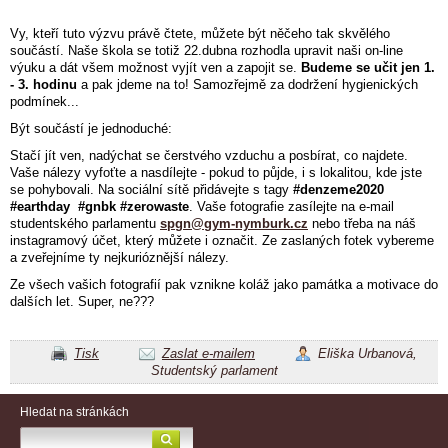
Vy, kteří tuto výzvu právě čtete, můžete být něčeho tak skvělého
součástí. Naše škola se totiž 22.dubna rozhodla upravit naši on-line
výuku a dát všem možnost vyjít ven a zapojit se.
Budeme se učit jen 1.
- 3. hodinu
a pak jdeme na to! Samozřejmě za dodržení
hygienických
podmínek
...
Být součástí je jednoduché:
Stačí jít ven, nadýchat se čerstvého vzduchu a posbírat, co najdete.
Vaše nálezy vyfoťte a nasdílejte - pokud to půjde, i s lokalitou, kde jste
se pohybovali. Na sociální sítě přidávejte s tagy
#denzeme2020
#earthday #gnbk #zerowaste
. Vaše fotografie zasílejte na e-mail
studentského parlamentu
spgn@gym-nymburk.cz
nebo třeba na náš
instagramový účet, který můžete i označit. Ze zaslaných fotek vybereme
a zveřejníme ty nejkurióznější nálezy.
Ze všech vašich fotografií pak vznikne koláž jako památka a motivace do
dalších let.
Super, ne???
Tisk
Zaslat e-mailem
Eliška Urbanová,
Studentský parlament
Hledat na stránkách