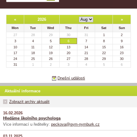
«
2026
»
Mon
Tue
Wed
Thu
Fri
Sat
Sun
27
28
29
30
31
1
2
3
4
5
6
7
8
9
10
11
12
13
14
15
16
17
18
19
20
21
22
23
24
25
26
27
28
29
30
31
1
2
3
4
5
6
Dnešní události
Aktuální informace
Zobrazit archiv aktualit
16.02.2026
Hledáme školního psychologa
Více informací u ředitelky:
peckova@gym-nymburk.cz
03.11.2025