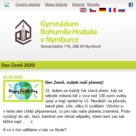
Úvodní stránka
|
Mapa stránek
|
Intranet
|
Moodle
EN
CS
DE
FR
RU
Den Země 2020!
20.04.2020
Den Země, svátek naší planety!
22. duben se každý rok stává dnem, kdy se
několik milionů lidí z více než 130 zemí světa
spojí a mají společný cíl. Nezáleží na původu,
barvě pleti, víře, věku či vzdělání. Všichni si
v tento den chtějí připomenout, co pro nás naše planeta znamená.
Proto
vyrážejí do ulic, lesů, kamkoli ven sbírat odpadky, které není zas tak
těžké najít... :-(
A co s tím uděláme u nás ve škole?