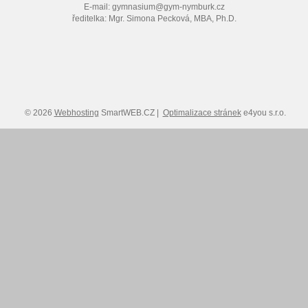
E-mail: gymnasium@gym-nymburk.cz
ředitelka: Mgr. Simona Pecková, MBA, Ph.D.
© 2026
Webhosting
SmartWEB.CZ |
Optimalizace stránek
e4you s.r.o.