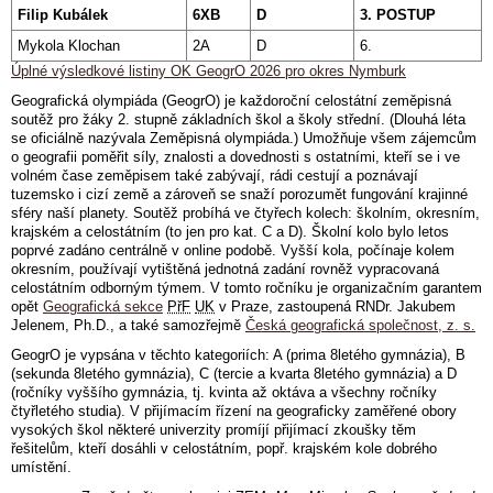
Filip Kubálek
6XB
D
3. POSTUP
Mykola Klochan
2A
D
6.
Úplné výsledkové listiny OK GeogrO 2026 pro okres Nymburk
Geografická olympiáda (GeogrO) je každoroční celostátní zeměpisná
soutěž pro žáky 2. stupně základních škol a školy střední. (Dlouhá léta
se oficiálně nazývala Zeměpisná olympiáda.) Umožňuje všem zájemcům
o geografii poměřit síly, znalosti a dovednosti s ostatními, kteří se i ve
volném čase zeměpisem také zabývají, rádi cestují a poznávají
tuzemsko i cizí země a zároveň se snaží porozumět fungování krajinné
sféry naší planety. Soutěž probíhá ve čtyřech kolech: školním, okresním,
krajském a celostátním (to jen pro kat. C a D). Školní kolo bylo letos
poprvé zadáno centrálně v online podobě. Vyšší kola, počínaje kolem
okresním, používají vytištěná jednotná zadání rovněž vypracovaná
celostátním odborným týmem. V tomto ročníku je organizačním garantem
opět
Geografická sekce
PřF
UK
v Praze, zastoupená RNDr. Jakubem
Jelenem, Ph.D., a také samozřejmě
Česká geografická společnost, z. s.
GeogrO je vypsána v těchto kategoriích: A (prima 8letého gymnázia), B
(sekunda 8letého gymnázia), C (tercie a kvarta 8letého gymnázia) a D
(ročníky vyššího gymnázia, tj. kvinta až oktáva a všechny ročníky
čtyřletého studia). V přijímacím řízení na geograficky zaměřené obory
vysokých škol některé univerzity promíjí přijímací zkoušky těm
řešitelům, kteří dosáhli v celostátním, popř. krajském kole dobrého
umístění.