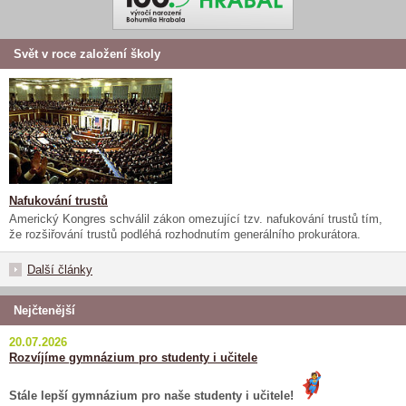
Svět v roce založení školy
Nafukování trustů
Americký Kongres schválil zákon omezující tzv. nafukování trustů tím,
že rozšiřování trustů podléhá rozhodnutím generálního prokurátora.
Další články
Nejčtenější
20.07.2026
Rozvíjíme gymnázium pro studenty i učitele
Stále lepší gymnázium pro naše studenty i učitele!