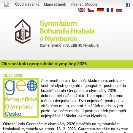
Úvodní stránka
|
Mapa stránek
|
Intranet
|
Moodle
EN
CS
DE
FR
RU
Okresní kolo geografické olympiády 2026
19.03.2026
Z okresního kola, kde naši školu reprezentovalo
šest mladých geografů a geografek, postupuje do
krajského kola Geografické olympiády 2026
dokonce pět našich žáků. To je oproti loňskému
ročníku dvojnásobek. Dva nejmladší postupují z
vítězného místa, ostatní z nižších medailových
pozic. Na počet medailí i postupujících jsme opět
nejúspěšnější školou okresu Nymburk.
Okresní kolo Geografické olympiády 2026 proběhlo na nymburském
Hrabalově gymnáziu ve středu 18. 2. 2026. Garantem soutěže na okrese