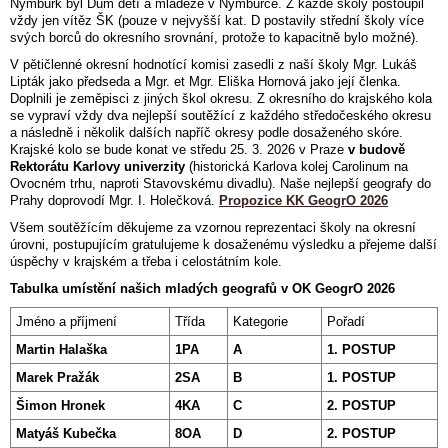
Nymburk byl Dům dětí a mládeže v Nymburce. Z každé školy postoupil
vždy jen vítěz ŠK (pouze v nejvyšší kat. D postavily střední školy více
svých borců do okresního srovnání, protože to kapacitně bylo možné).
V pětičlenné okresní hodnotící komisi zasedli z naší školy Mgr. Lukáš
Lipták jako předseda a Mgr. et Mgr. Eliška Hornová jako její členka.
Doplnili je zeměpisci z jiných škol okresu. Z okresního do krajského kola
se vypraví vždy dva nejlepší soutěžící z každého středočeského okresu
a následně i několik dalších napříč okresy podle dosaženého skóre.
Krajské kolo se bude konat ve středu 25. 3. 2026 v Praze
v budově
Rektorátu Karlovy univerzity
(historická Karlova kolej Carolinum na
Ovocném trhu, naproti Stavovskému divadlu). Naše nejlepší geografy do
Prahy doprovodí Mgr. I. Holečková.
Propozice KK GeogrO 2026
Všem soutěžícím děkujeme za vzornou reprezentaci školy na okresní
úrovni, postupujícím gratulujeme k dosaženému výsledku a přejeme další
úspěchy v krajském a třeba i celostátním kole.
Tabulka umístění našich mladých geografů v OK GeogrO 2026
Jméno a příjmení
Třída
Kategorie
Pořadí
Martin Halaška
1PA
A
1. POSTUP
Marek Pražák
2SA
B
1. POSTUP
Šimon Hronek
4KA
C
2. POSTUP
Matyáš Kubečka
8OA
D
2. POSTUP