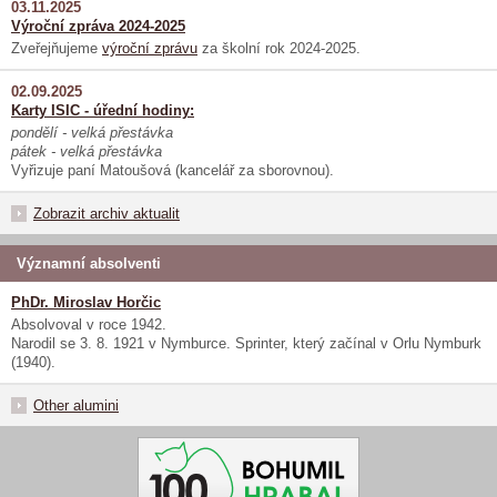
03.11.2025
Výroční zpráva 2024-2025
Zveřejňujeme
výroční zprávu
za školní rok 2024-2025.
02.09.2025
Karty ISIC - úřední hodiny:
pondělí - velká přestávka
pátek - velká přestávka
Vyřizuje paní Matoušová (kancelář za sborovnou).
Zobrazit archiv aktualit
Významní absolventi
PhDr. Miroslav Horčic
Absolvoval v roce 1942.
Narodil se 3. 8. 1921 v Nymburce. Sprinter, který začínal v Orlu Nymburk
(1940).
Other alumini