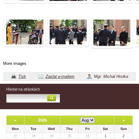
More images
Tisk
Zaslat e-mailem
Mgr. Michal Hrstka
Hledat na stránkách
«
2026
»
Mon
Tue
Wed
Thu
Fri
Sat
Sun
27
28
29
30
31
1
2