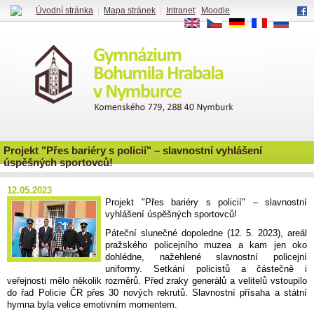
Úvodní stránka
|
Mapa stránek
|
Intranet
|
Moodle
EN
CS
DE
FR
RU
Projekt "Přes bariéry s policií" – slavnostní vyhlášení
úspěšných sportovců!
12.05.2023
Projekt "Přes bariéry s policií" – slavnostní
vyhlášení úspěšných sportovců!
Páteční slunečné dopoledne (12. 5. 2023), areál
pražského policejního muzea a kam jen oko
dohlédne, nažehlené slavnostní policejní
uniformy. Setkání policistů a částečně i
veřejnosti mělo několik rozměrů. Před zraky generálů a velitelů vstoupilo
do řad Policie ČR přes 30 nových rekrutů. Slavnostní přísaha a státní
hymna byla velice emotivním momentem.