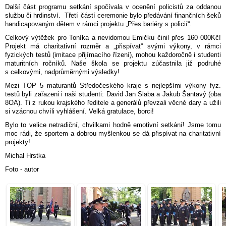
Další část programu setkání spočívala v ocenění policistů za oddanou
službu či hrdinství. Třetí částí ceremonie bylo předávání finančních šeků
handicapovaným dětem v rámci projektu „Přes bariéry s policií“.
Celkový výtěžek pro Toníka a nevidomou Emičku činil přes 160 000Kč!
Projekt má charitativní rozměr a „přispívat“ svými výkony, v rámci
fyzických testů (imitace přijímacího řízení), mohou každoročně i studenti
maturitních ročníků. Naše škola se projektu zúčastnila již podruhé
s celkovými, nadprůměrnými výsledky!
Mezi TOP 5 maturantů Středočeského kraje s nejlepšími výkony fyz.
testů byli zařazeni i naši studenti: David Jan Slaba a Jakub Šantavý (oba
8OA). Ti z rukou krajského ředitele a generálů převzali věcné dary a užili
si vzácnou chvíli vyhlášení. Velká gratulace, borci!
Bylo to velice netradiční, chvilkami hodně emotivní setkání! Jsme tomu
moc rádi, že sportem a dobrou myšlenkou se dá přispívat na charitativní
projekty!
Michal Hrstka
Foto - autor