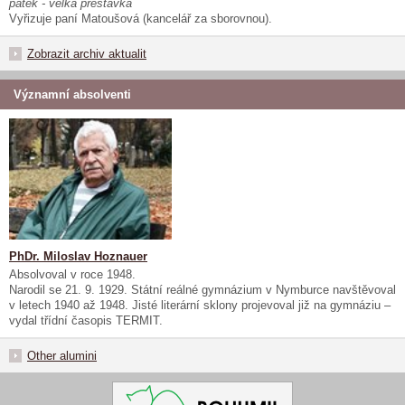
pátek - velká přestávka
Vyřizuje paní Matoušová (kancelář za sborovnou).
Zobrazit archiv aktualit
Významní absolventi
PhDr. Miloslav Hoznauer
Absolvoval v roce 1948.
Narodil se 21. 9. 1929. Státní reálné gymnázium v Nymburce navštěvoval
v letech 1940 až 1948. Jisté literární sklony projevoval již na gymnáziu –
vydal třídní časopis TERMIT.
Other alumini