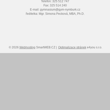
Telefon: 325 512 747
Fax: 325 514 240
E-mail: gymnasium@gym-nymburk.cz
ředitelka: Mgr. Simona Pecková, MBA, Ph.D.
© 2026
Webhosting
SmartWEB.CZ |
Optimalizace stránek
e4you s.r.o.