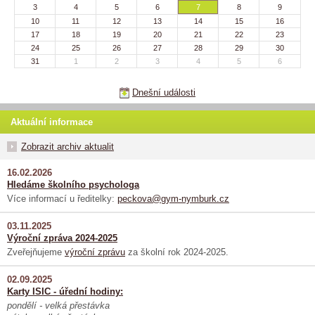
3
4
5
6
7
8
9
10
11
12
13
14
15
16
17
18
19
20
21
22
23
24
25
26
27
28
29
30
31
1
2
3
4
5
6
Dnešní události
Aktuální informace
Zobrazit archiv aktualit
16.02.2026
Hledáme školního psychologa
Více informací u ředitelky:
peckova@gym-nymburk.cz
03.11.2025
Výroční zpráva 2024-2025
Zveřejňujeme
výroční zprávu
za školní rok 2024-2025.
02.09.2025
Karty ISIC - úřední hodiny:
pondělí - velká přestávka