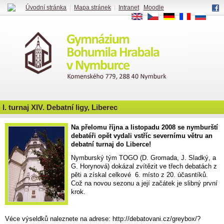
Úvodní stránka
|
Mapa stránek
|
Intranet
|
Moodle
EN
CS
DE
FR
RU
I. turnaj XIV. Debatní ligy, Liberec
Na přelomu října a listopadu 2008 se nymburští
debatéři opět vydali vstříc severnímu větru an
debatní turnaj do Liberce!
Nymburský tým TOGO (D. Gromada, J. Sladký, a
G. Horynová) dokázal zvítězit ve třech debatách z
pěti a získal celkové 6. místo z 20. účasntíků.
Což na novou sezonu a její začátek je slibný první
krok.
Véce výseldků naleznete na adrese: http://debatovani.cz/greybox/?