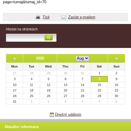
page=turnaj&turnaj_id=70
Tisk
Zaslat e-mailem
Hledat na stránkách
«
2026
»
Mon
Tue
Wed
Thu
Fri
Sat
Sun
27
28
29
30
31
1
2
3
4
5
6
7
8
9
10
11
12
13
14
15
16
17
18
19
20
21
22
23
24
25
26
27
28
29
30
31
1
2
3
4
5
6
Dnešní události
Aktuální informace