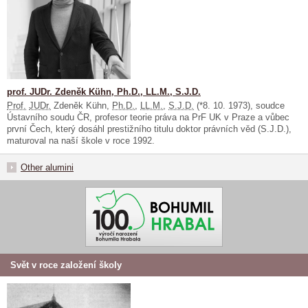
prof. JUDr. Zdeněk Kühn, Ph.D., LL.M., S.J.D.
Prof.
JUDr.
Zdeněk Kühn,
Ph.D.
,
LL.M.
,
S.J.D.
(*8. 10. 1973), soudce
Ústavního soudu ČR, profesor teorie práva na PrF UK v Praze a vůbec
první Čech, který dosáhl prestižního titulu doktor právních věd (S.J.D.),
maturoval na naší škole v roce 1992.
Other alumini
Svět v roce založení školy