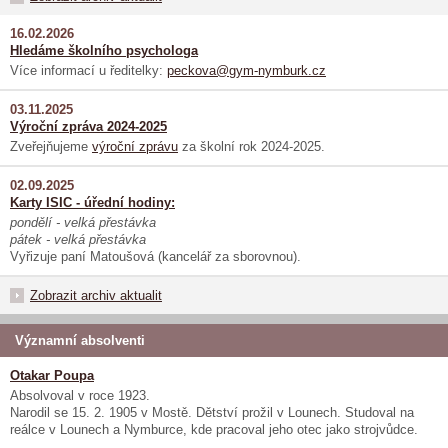
16.02.2026
Hledáme školního psychologa
Více informací u ředitelky:
peckova@gym-nymburk.cz
03.11.2025
Výroční zpráva 2024-2025
Zveřejňujeme
výroční zprávu
za školní rok 2024-2025.
02.09.2025
Karty ISIC - úřední hodiny:
pondělí - velká přestávka
pátek - velká přestávka
Vyřizuje paní Matoušová (kancelář za sborovnou).
Zobrazit archiv aktualit
Významní absolventi
Otakar Poupa
Absolvoval v roce 1923.
Narodil se 15. 2. 1905 v Mostě. Dětství prožil v Lounech. Studoval na
reálce v Lounech a Nymburce, kde pracoval jeho otec jako strojvůdce.