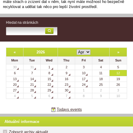
máte strach o zcizení dat v něm, tak nyní máte možnost ho bezpečně
recyklovat a udělat tak něco pro lepší životní prostředí.
Hledat na stránkách
«
2026
»
Mon
Tue
Wed
Thu
Fri
Sat
Sun
30
31
1
2
3
4
5
6
7
8
9
10
11
12
13
14
15
16
17
18
19
20
21
22
23
24
25
26
27
28
29
30
1
2
3
4
5
6
7
8
9
10
Todays events
Aktuální informace
Zobrazit archiv aktualit