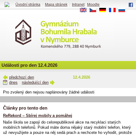
Úvodní stránka
|
Mapa stránek
|
Intranet
|
Moodle
EN
CS
DE
FR
RU
Události pro den 12.4.2026
předchozí den
12.4.2026
dnes
následující den
Pro zvolený den nejsou naplánovány žádné události
Články pro tento den
ReRekord – Sbírej mobily a pomáhej
Naše škola se zapojí do celorepublikové akce na recyklaci starých
mobilních telefonů. Pokud máte doma nějaký starý mobilní telefon, který
už nevyužijete a pouze na něj sedá prach a nechcete ho vyhodit, protože