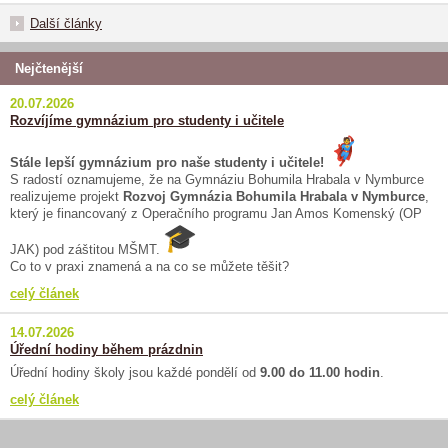
Další články
Nejčtenější
20.07.2026
Rozvíjíme gymnázium pro studenty i učitele
Stále lepší gymnázium pro naše studenty i učitele!
S radostí oznamujeme, že na Gymnáziu Bohumila Hrabala v Nymburce
realizujeme projekt
Rozvoj Gymnázia Bohumila Hrabala v Nymburce
,
který je financovaný z Operačního programu Jan Amos Komenský (OP
JAK) pod záštitou MŠMT.
Co to v praxi znamená a na co se můžete těšit?
celý článek
14.07.2026
Úřední hodiny během prázdnin
Úřední hodiny školy jsou každé pondělí od
9.00 do 11.00 hodin
.
celý článek