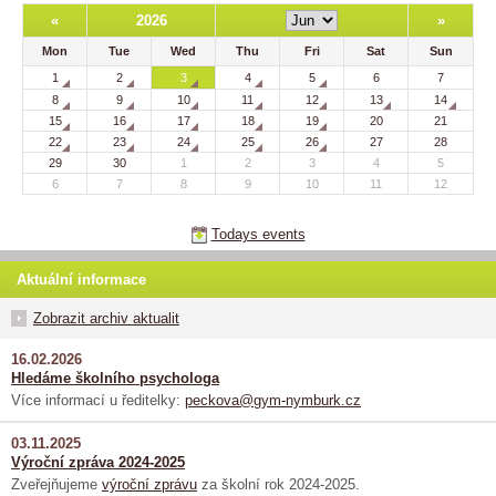
«
2026
»
Mon
Tue
Wed
Thu
Fri
Sat
Sun
1
2
3
4
5
6
7
8
9
10
11
12
13
14
15
16
17
18
19
20
21
22
23
24
25
26
27
28
29
30
1
2
3
4
5
6
7
8
9
10
11
12
Todays events
Aktuální informace
Zobrazit archiv aktualit
16.02.2026
Hledáme školního psychologa
Více informací u ředitelky:
peckova@gym-nymburk.cz
03.11.2025
Výroční zpráva 2024-2025
Zveřejňujeme
výroční zprávu
za školní rok 2024-2025.