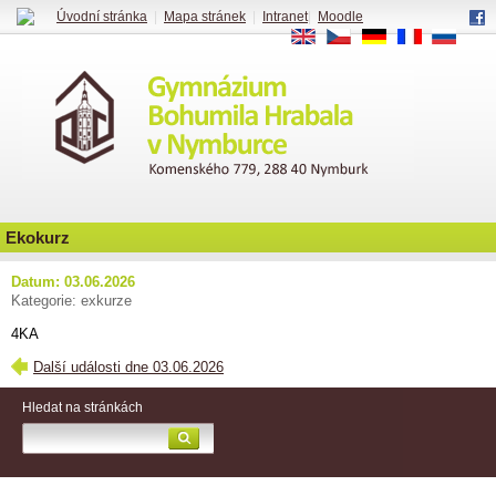
Úvodní stránka
|
Mapa stránek
|
Intranet
|
Moodle
EN
CS
DE
FR
RU
Ekokurz
Datum: 03.06.2026
Kategorie: exkurze
4KA
Další události dne 03.06.2026
Hledat na stránkách