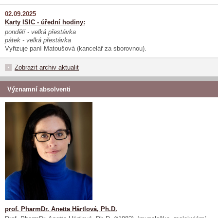
02.09.2025
Karty ISIC - úřední hodiny:
pondělí - velká přestávka
pátek - velká přestávka
Vyřizuje paní Matoušová (kancelář za sborovnou).
Zobrazit archiv aktualit
Významní absolventi
prof. PharmDr. Anetta Härtlová, Ph.D.