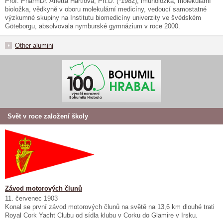
Prof. PharmDr. Anetta Härtlová, Ph.D. (*1982), imunoložka, molekulární
bioložka, vědkyně v oboru molekulární medicíny, vedoucí samostatné
výzkumné skupiny na Institutu biomedicíny univerzity ve švédském
Göteborgu, absolvovala nymburské gymnázium v roce 2000.
Other alumini
Svět v roce založení školy
Závod motorových člunů
11. červenec 1903
Konal se první závod motorových člunů na světě na 13,6 km dlouhé trati
Royal Cork Yacht Clubu od sídla klubu v Corku do Glamire v Irsku.