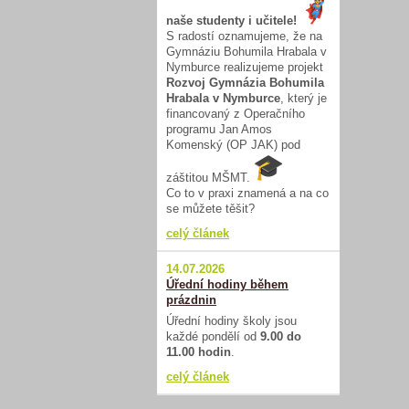
naše studenty i učitele!
S radostí oznamujeme, že na
Gymnáziu Bohumila Hrabala v
Nymburce realizujeme projekt
Rozvoj Gymnázia Bohumila
Hrabala v Nymburce
, který je
financovaný z Operačního
programu Jan Amos
Komenský (OP JAK) pod
záštitou MŠMT.
Co to v praxi znamená a na co
se můžete těšit?
celý článek
14.07.2026
Úřední hodiny během
prázdnin
Úřední hodiny školy jsou
každé pondělí od
9.00 do
11.00 hodin
.
celý článek