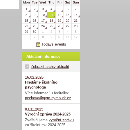
Mon
Tue
Wed
Thu
Fri
Sat
Sun
1
2
3
4
5
6
7
8
9
10
11
12
13
14
15
16
17
18
19
20
21
22
23
24
25
26
27
28
29
30
1
2
3
4
5
6
7
8
9
10
11
12
Todays events
Aktuální informace
Zobrazit archiv aktualit
16.02.2026
Hledáme školního
psychologa
Více informací u ředitelky:
peckova@gym-nymburk.cz
03.11.2025
Výroční zpráva 2024-2025
Zveřejňujeme
výroční zprávu
za školní rok 2024-2025.