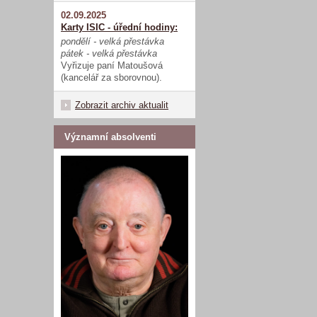
02.09.2025
Karty ISIC - úřední hodiny:
pondělí - velká přestávka
pátek - velká přestávka
Vyřizuje paní Matoušová
(kancelář za sborovnou).
Zobrazit archiv aktualit
Významní absolventi