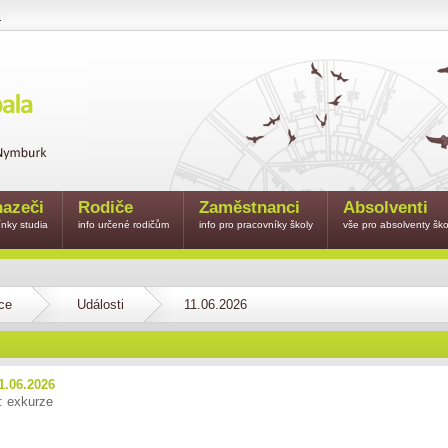
e
azeči
Rodiče
Zaměstnanci
Absolventi
nky studia
info určené rodičům
info pro pracovníky školy
vše pro absolventy ško
ce
Události
11.06.2026
1.06.2026
: exkurze