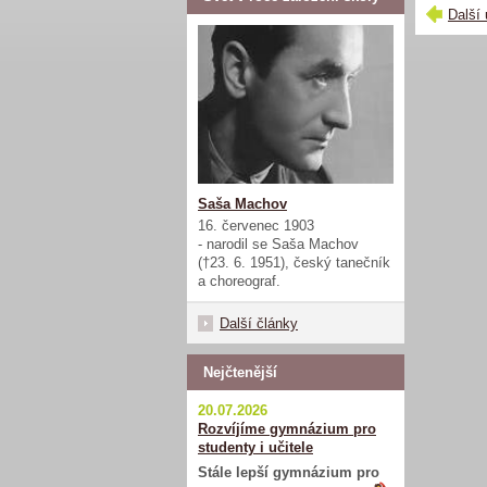
Další 
Saša Machov
16. červenec 1903
- narodil se Saša Machov
(†23. 6. 1951), český tanečník
a choreograf.
Další články
Nejčtenější
20.07.2026
Rozvíjíme gymnázium pro
studenty i učitele
Stále lepší gymnázium pro