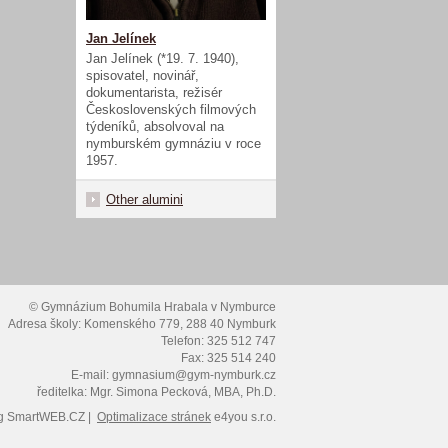
Jan Jelínek
Jan Jelínek (*19. 7. 1940),
spisovatel, novinář,
dokumentarista, režisér
Československých filmových
týdeníků, absolvoval na
nymburském gymnáziu v roce
1957.
Other alumini
© Gymnázium Bohumila Hrabala v Nymburce
Adresa školy: Komenského 779, 288 40 Nymburk
Telefon: 325 512 747
Fax: 325 514 240
E-mail: gymnasium@gym-nymburk.cz
ředitelka: Mgr. Simona Pecková, MBA, Ph.D.
g
SmartWEB.CZ |
Optimalizace stránek
e4you s.r.o.