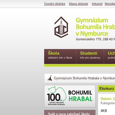
Úvodní stránka
|
Mapa stránek
|
Intranet
|
Moodl
Škola
Studenti
Uch
základní info o škole
info pro studenty
podmí
Gymnázium Bohumila Hrabala v Nymbur
Ekokurz
Datum: 1
Kategorie
4KB
Svět v roce založení školy