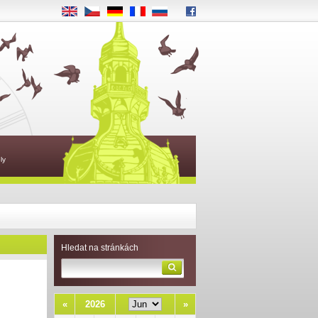
EN
CS
DE
FR
RU
ly
Hledat na stránkách
«
2026
»