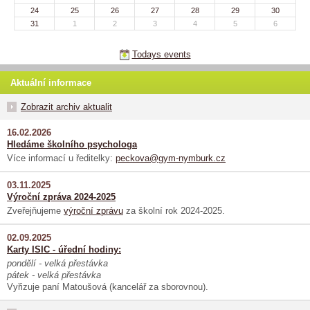
24
25
26
27
28
29
30
31
1
2
3
4
5
6
Todays events
Aktuální informace
Zobrazit archiv aktualit
16.02.2026
Hledáme školního psychologa
Více informací u ředitelky:
peckova@gym-nymburk.cz
03.11.2025
Výroční zpráva 2024-2025
Zveřejňujeme
výroční zprávu
za školní rok 2024-2025.
02.09.2025
Karty ISIC - úřední hodiny:
pondělí - velká přestávka
pátek - velká přestávka
Vyřizuje paní Matoušová (kancelář za sborovnou).