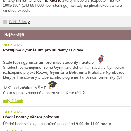
Britský ministr
Charles Th. Ritchie
zveřejnil spolu s rozpočtem na rok
1903/1904 (143 954 000 liber šterlingů) náklady na jihoafrickou válku a
čínskou expedici:
Další články
Nejčtenější
20.07.2026
Rozvíjíme gymnázium pro studenty i učitele
Stále lepší gymnázium pro naše studenty i učitele!
S radostí oznamujeme, že na Gymnáziu Bohumila Hrabala v Nymburce
realizujeme projekt
Rozvoj Gymnázia Bohumila Hrabala v Nymburce
,
který je financovaný z Operačního programu Jan Amos Komenský (OP
JAK) pod záštitou MŠMT.
Co to v praxi znamená a na co se můžete těšit?
celý článek
14.07.2026
Úřední hodiny během prázdnin
Úřední hodiny školy jsou každé pondělí od
9.00 do 11.00 hodin
.