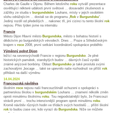
Charles de Gaulle v Dijonu. Během letošního
roku
vytváří prezentace
osvětlující některé události první světové ... dosavadní zkušenosti a
zážitky ze studia v
burgundském
Louhans, místy v jejich osobitém
slohu odrážejícím ... dostali se do programu „
Rok
v
Burgundsku
“.
Jediný rozdíl od předešlých ... nakonec tři, jiní cizinci tu tento školní
rok
nejsou. Přes týden jsme na internátu
Francie
Město Dijon Hlavní město
Burgundska
, město s bohatou historií s
dědictvím po burgundských vévodech. Dnes ... Praze a Středočeským
krajem v
roce
2008, první setkání koordinátorů spolupráce proběhlo
Výměnný pobyt Dijon
ležící na severovýchodě Francie v regionu
Burgundsko
. Je plné
historických památek, starobylých budov ... dávných časů vyrábí
známé anýzové bonbóny. Oblast
Burgundsko
je také proslulá svými
zachovalými „bocage ... také se upevnilo naše rozhodnutí se příští
rok
přihlásit na další výměnu
14.04.2024
Francouzská návštěva
školním
roce
nejsou naši francouzštináři ochuzeni o spolupráci s
partnerskou školou v
burgundském
Louhans ... znamení několik změn
oproti minulému školnímu
roku
. Tou nejpodstatnější bylo, že Francouzi
strávili první ... trochu intenzivnější program oproti minulému
roku
.
Kromě návštěv různých hodin ve třídách svých hostitelů ... příští školní
rok
to budou zase oni, kdo vyrazí do
Burgundska
. Níže se můžete