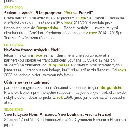
podívat
23.05.2024
Setkání k výročí 15 let programu "
Rok
ve Francii"
Praze setkání u příležitosti 15 let programu "
Rok
ve Francii". Jedná se
o středoškolskou ... začátku a již v
roce
2013/2014 vyslala první
francouzštináře do
Burgundska
. Během setkání ... nymburskými
absolventkami Anežkou Kochovou (účastnila se v
roce
2014 - 2015) a
Terezou Javůrkovou (účastnila
08.12.2024
Návštěva francouzských učitelů
letošním školním
roce
se nám daří intenzivně spolupracovat s
partnerskou školou ve francouzském Louhans ... vyjelo 12 našich
studentů na zkušenou do
Burgundska
a v prvním prosincovém týdnu
jsme zase ... francouzské kolegy, kteří přijeli sdílet zkušenosti. Od
roku
2022 se jednalo o třetí takovou návštěvu
Učili jsme (se) v zahraničí
partnerském gymnáziu Henri Vincenot v Louhans (region
Burgundsko
,
Francie). Během prvního týdne na podzim ... jednotlivých třídách, někde
nebyl problém detailně probírat
rok
1968, jinde jsme poznávali sousední
státy
10.06.2026
Vive le Lycée Henri Vincenot, Vive Louhans, vive la France!
Skupina 17 natěšených francouzštinářů z Gymnázia Bohumila Hrabala a
jejich