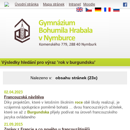
Úvodní stránka
|
Mapa stránek
|
Intranet
|
Moodle
EN
CS
DE
FR
RU
Výsledky hledání pro výraz 'rok v burgundsku'
Nalezeno v:
obsahu stránek (23x)
02.04.2023
Francouzská návštěva
Díky projektům, které v letošním školním
roce
obě školy realizují, je
vzájemná spolupráce poměrně bohatá ... dvou francouzských učitelek,
které se až z
Burgundska
přijely podívat na úroveň francouzského
jazyka ovládaného
21.09.2015
Zprávy z Francie a co nového u francouzštinářů