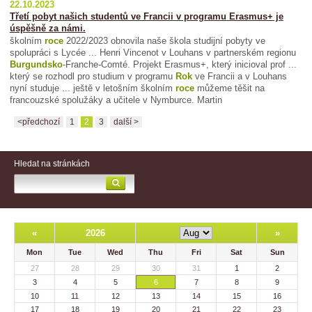
22.10.2023
Třetí pobyt našich studentů ve Francii v programu Erasmus+ je
úspěšně za námi.
školním
roce
2022/2023 obnovila naše škola studijní pobyty ve
spolupráci s Lycée ... Henri Vincenot v Louhans v partnerském regionu
Burgundsko
-Franche-Comté. Projekt Erasmus+, který inicioval prof ...
který se rozhodl pro studium v programu
Rok
ve Francii a v Louhans
nyní studuje ... ještě v letošním školním
roce
můžeme těšit na
francouzské spolužáky a učitele v Nymburce. Martin
<předchozí
1
2
3
další >
Hledat na stránkách
«
2026
»
Mon
Tue
Wed
Thu
Fri
Sat
Sun
27
28
29
30
31
1
2
3
4
5
6
7
8
9
10
11
12
13
14
15
16
17
18
19
20
21
22
23