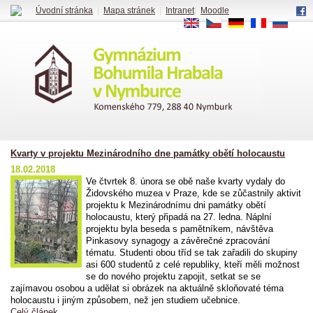
Úvodní stránka
|
Mapa stránek
|
Intranet
|
Moodle
EN
CS
DE
FR
RU
Kvarty v projektu Mezinárodního dne památky obětí holocaustu
18.02.2018
Ve čtvrtek 8. února se obě naše kvarty vydaly do
Židovského muzea v Praze, kde se zůčastnily aktivit
projektu k Mezinárodnímu dni památky obětí
holocaustu, který připadá na 27. ledna. Náplní
projektu byla beseda s pamětníkem, návštěva
Pinkasovy synagogy a závěrečné zpracování
tématu. Studenti obou tříd se tak zařadili do skupiny
asi 600 studentů z celé republiky, kteří měli možnost
se do nového projektu zapojit, setkat se se
zajímavou osobou a udělat si obrázek na aktuálně skloňovaté téma
holocaustu i jiným způsobem, než jen studiem učebnice.
Celý článek