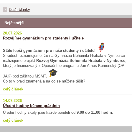
Další články
Nejčtenější
20.07.2026
Rozvíjíme gymnázium pro studenty i učitele
Stále lepší gymnázium pro naše studenty i učitele!
S radostí oznamujeme, že na Gymnáziu Bohumila Hrabala v Nymburce
realizujeme projekt
Rozvoj Gymnázia Bohumila Hrabala v Nymburce
,
který je financovaný z Operačního programu Jan Amos Komenský (OP
JAK) pod záštitou MŠMT.
Co to v praxi znamená a na co se můžete těšit?
celý článek
14.07.2026
Úřední hodiny během prázdnin
Úřední hodiny školy jsou každé pondělí od
9.00 do 11.00 hodin
.
celý článek