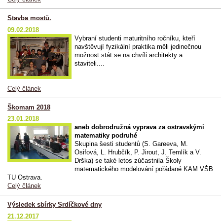
Stavba mostů.
09.02.2018
Vybraní studenti maturitního ročníku, kteří
navštěvují fyzikální praktika měli jedinečnou
možnost stát se na chvíli architekty a
staviteli....
Celý článek
Škomam 2018
23.01.2018
aneb dobrodružná vyprava za ostravskými
matematiky podruhé
Skupina šesti studentů (S. Gareeva, M.
Osifová, L. Hrubčík, P. Jirout, J. Temlík a V.
Drška) se také letos zúčastnila Školy
matematického modelování pořádané KAM VŠB
TU Ostrava.
Celý článek
Výsledek sbírky Srdíčkové dny
21.12.2017