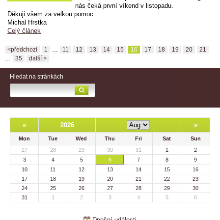
nás čeká první víkend v listopadu.
Děkuji všem za velkou pomoc.
Michal Hrstka
Celý článek
...
<předchozí
1
11
12
13
14
15
16
17
18
19
20
21
...
35
další >
Hledat na stránkách
«
2026
»
Mon
Tue
Wed
Thu
Fri
Sat
Sun
27
28
29
30
31
1
2
3
4
5
6
7
8
9
10
11
12
13
14
15
16
17
18
19
20
21
22
23
24
25
26
27
28
29
30
31
1
2
3
4
5
6
Dnešní události