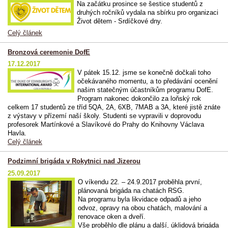
Na začátku prosince se šestice studentů z
druhých ročníků vydala na sbírku pro organizaci
Život dětem - Srdíčkové dny.
Celý článek
Bronzová ceremonie DofE
17.12.2017
V pátek 15.12. jsme se konečně dočkali toho
očekávaného momentu, a to předávání ocenění
našim statečným účastníkům programu DofE.
Program nakonec dokončilo za loňský rok
celkem 17 studentů ze tříd 5QA, 2A, 6XB, 7MAB a 3A, které jistě znáte
z výstavy v přízemí naší školy. Studenti se vypravili v doprovodu
profesorek Martínkové a Slavíkové do Prahy do Knihovny Václava
Havla.
Celý článek
Podzimní brigáda v Rokytnici nad Jizerou
25.09.2017
O víkendu 22. – 24.9.2017 proběhla první,
plánovaná brigáda na chatách RSG.
Na programu byla likvidace odpadů a jeho
odvoz, opravy na obou chatách, malování a
renovace oken a dveří.
Vše proběhlo dle plánu a další, úklidová brigáda