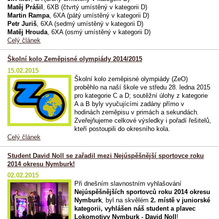
Matěj Prášil
, 6XB (čtvrtý umístěný v kategorii D)
Martin Rampa
, 6XA (pátý umístěný v kategorii D)
Petr Juriš
, 6XA (sedmý umístěný v kategorii D)
Matěj Hrouda
, 6XA (osmý umístěný v kategorii D)
Celý článek
Školní kolo Zeměpisné olympiády 2014/2015
15.02.2015
Školní kolo zeměpisné olympiády (ZeO)
proběhlo na naší škole ve středu 28. ledna 2015
pro kategorie C a D; soutěžní úlohy z kategorie
A a B byly vyučujícími zadány přímo v
hodinách zeměpisu v primách a sekundách.
Zveřejňujeme celkové výsledky i pořadí řešitelů,
kteří postoupili do okresního kola.
Celý článek
Student David Noll se zařadil mezi Nejúspěšnější sportovce roku
2014 okresu Nymburk!
02.02.2015
Při dnešním slavnostním vyhlašování
Nejúspěšnějších sportovců roku 2014 okresu
Nymburk
, byl na skvělém
2. místě v juniorské
kategorii, vyhlášen náš student a plavec
Lokomotivy Nymburk - David Noll
!