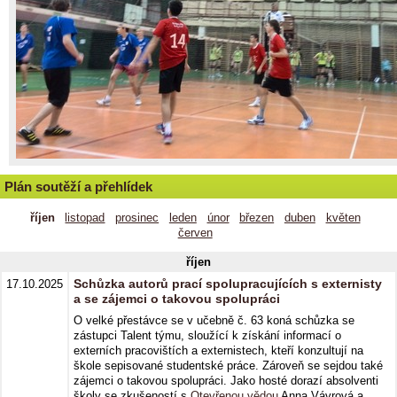
Plán soutěží a přehlídek
říjen
listopad
prosinec
leden
únor
březen
duben
květen
červen
říjen
Schůzka autorů prací spolupracujících s externisty
17.10.2025
a se zájemci o takovou spolupráci
O velké přestávce se v učebně č. 63 koná schůzka se
zástupci Talent týmu, sloužící k získání informací o
externích pracovištích a externistech, kteří konzultují na
škole sepisované studentské práce. Zároveň se sejdou také
zájemci o takovou spolupráci. Jako hosté dorazí absolventi
školy se zkušeností s
Otevřenou vědou
Anna Vávrová a