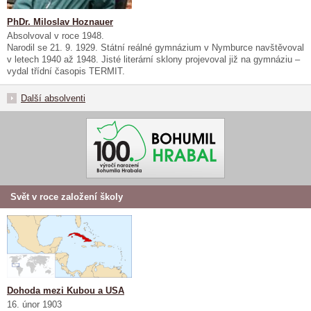
PhDr. Miloslav Hoznauer
Absolvoval v roce 1948.
Narodil se 21. 9. 1929. Státní reálné gymnázium v Nymburce navštěvoval
v letech 1940 až 1948. Jisté literární sklony projevoval již na gymnáziu –
vydal třídní časopis TERMIT.
Další absolventi
Svět v roce založení školy
Dohoda mezi Kubou a USA
16. únor 1903