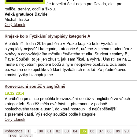
Je to velká čest nejen pro Davida, ale i pro
rodiče, trenéry, oddíl a školu.
Velká gratulace Davide!
Michal Hrstka
Celý článek
Krajské kolo Fyzikální olympiády kategorie A
V pátek 21. ledna 2015 proběhlo v Praze krajské kolo Fyzikální
olympiády nejvyšší kategorie, kategorie A, určené zejména studentům z
oktávy a odpovídajícího ročníku čtyřletého studia. Student septimy B,
Pavel Souček, to jel jen zkusit, jak sám říkal, a vyhrál. Umístil se na 1.
místě s největším počtem bodů a nyní netrpělivě očekává, zda bude
pozván na celorepublikové klání fyzikálních mozků. Za předmětovou
komisi fyziky blahopřejeme.
Konverzační soutěž v angličtině
19.12.2014
V průběhu prosince proběhla konverzační soutěž v angličtině ve všech
kategoriích. Soutěž měla dvě části – písemnou, v podobě
poslechového testu a ústní, do které postoupili ti nejúspěšnější
z písemné části. Výsledky soutěže podle kategorie:
Celý článek
...
<předchozí
1
80
81
82
83
84
85
86
87
88
89
90
...
105
další >