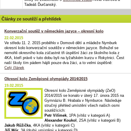
Tadeáš Ďurčanský.
Články ze soutěží a přehlídek
Konverzační soutěž v německém jazyce – okresní kolo
22.02.2015
Ve středu 11. 2. 2015 proběhlo v Domově dětí a mládeže Nymburk
okresní kolo konverzační soutěže v německém jazyce. Bohužel se
nemohli okresního kola zúčastnit tři úspěšní žáci ze školního kola z
4KA, kteří právě v tuto dobu byli na lyžařském kurzu v Rokytnici. Čest
naší školy tím pádem hájili pouze dva žáci, a to velmi úspěšně:
Celý článek
Okresní kolo Zeměpisné olympiády 2014/2015
19.02.2015
Okresní kolo Zeměpisné olympiády (ZeO)
2014/2015 se konalo v úterý 17. února 2015 na
Gymnáziu B. Hrabala v Nymburce. Následuje
stručný přehled umístění všech našich osmi
soutěžících:
Petr Vilímek
, 1PA (vítěz v kategorii A)
Alexander Koukol
, 2SA (vítěz v kategorii B)
Jakub Růžička
, 4KA (vítěz v kategorii C)
Jiří Mór
, 3A (druhý umístěný v kategorii D)