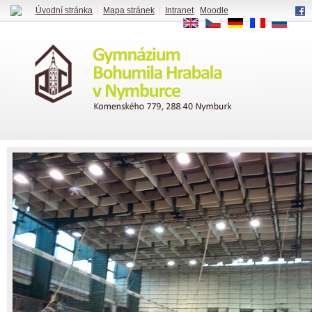
Úvodní stránka
|
Mapa stránek
|
Intranet
|
Moodle
EN
CS
DE
FR
RU