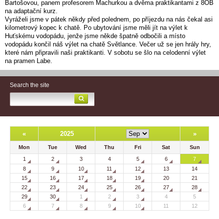
Bartošovou, panem profesorem Machurkou a dvěma praktikantami z 8OB
na adaptační kurz.
Vyráželi jsme v pátek někdy před polednem, po příjezdu na nás čekal asi
kilometrový kopec k chatě. Po ubytování jsme měli jít na výlet k
Huťskému vodopádu, jenže jsme někde špatně odbočili a místo
vodopádu končil náš výlet na chatě Světlance. Večer už se jen hrály hry,
které nám připravili naši praktikanti. V sobotu se šlo na celodenní výlet
na pramen Labe.
Search the site
«
2025
»
Mon
Tue
Wed
Thu
Fri
Sat
Sun
1
2
3
4
5
6
7
8
9
10
11
12
13
14
15
16
17
18
19
20
21
22
23
24
25
26
27
28
29
30
1
2
3
4
5
6
7
8
9
10
11
12