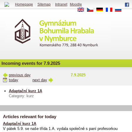
Homepage
|
Sitemap
|
Intranet
|
Moodle
EN
CS
DE
FR
RU
Incoming events for 7.9.2025
previous day
7.9.2025
today
next day
Adaptační kurz 1A
Category: kurz
Articles relevant for today
Adaptační kurz 1A
V pátek 5.9. se naše třída 1.A. vydala společně s paní profesorkou