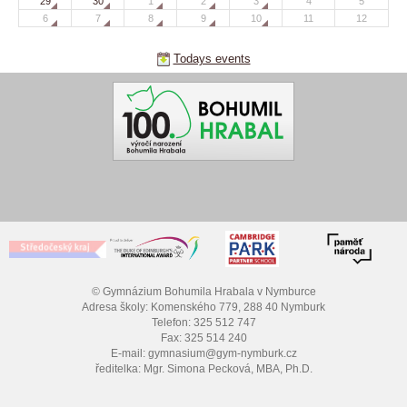
29
30
1
2
3
4
5
6
7
8
9
10
11
12
Todays events
© Gymnázium Bohumila Hrabala v Nymburce
Adresa školy: Komenského 779, 288 40 Nymburk
Telefon: 325 512 747
Fax: 325 514 240
E-mail: gymnasium@gym-nymburk.cz
ředitelka: Mgr. Simona Pecková, MBA, Ph.D.