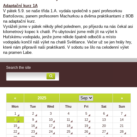
Adaptační kurz 1A
V pátek 5.9. se naše třída 1.A. vydala společně s paní profesorkou
Bartošovou, panem profesorem Machurkou a dvěma praktikantami z 8OB
na adaptační kurz.
Vyráželi jsme v pátek někdy před polednem, po příjezdu na nás čekal asi
kilometrový kopec k chatě. Po ubytování jsme měli jít na výlet k
Huťskému vodopádu, jenže jsme někde špatně odbočili a místo
vodopádu končil náš výlet na chatě Světlance. Večer už se jen hrály hry,
které nám připravili naši praktikanti. V sobotu se šlo na celodenní výlet
na pramen Labe.
Search the site
«
2025
»
Mon
Tue
Wed
Thu
Fri
Sat
Sun
1
2
3
4
5
6
7
8
9
10
11
12
13
14
15
16
17
18
19
20
21
22
23
24
25
26
27
28