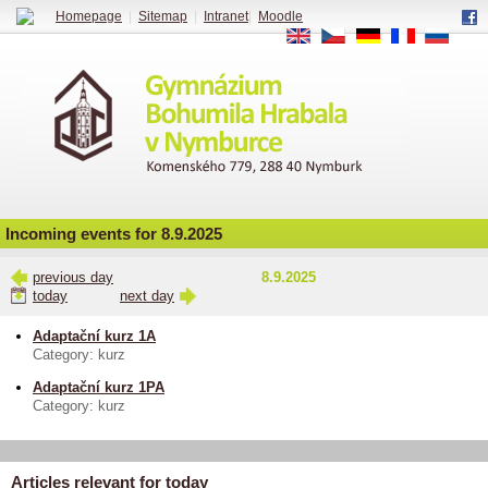
Homepage
|
Sitemap
|
Intranet
|
Moodle
EN
CS
DE
FR
RU
Incoming events for 8.9.2025
previous day
8.9.2025
today
next day
Adaptační kurz 1A
Category: kurz
Adaptační kurz 1PA
Category: kurz
Articles relevant for today