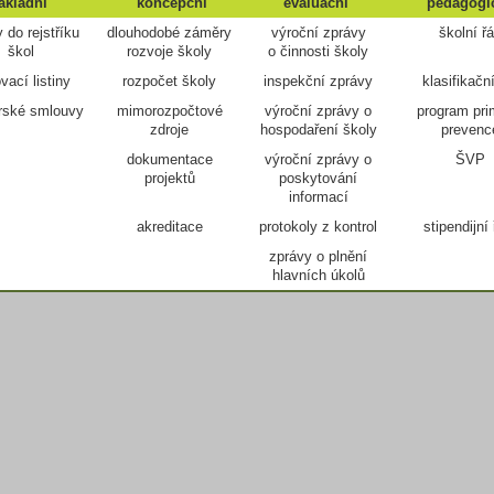
ákladní
koncepční
evaluační
pedagogi
 do rejstříku
dlouhodobé záměry
výroční zprávy
školní ř
škol
rozvoje školy
o činnosti školy
vací listiny
rozpočet školy
inspekční zprávy
klasifikačn
rské smlouvy
mimorozpočtové
výroční zprávy o
program pri
zdroje
hospodaření školy
prevenc
dokumentace
výroční zprávy o
ŠVP
projektů
poskytování
informací
akreditace
protokoly z kontrol
stipendijní
zprávy o plnění
hlavních úkolů