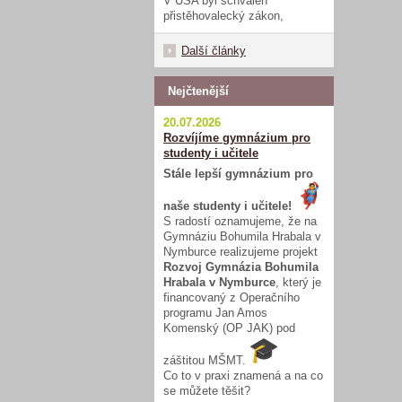
V USA byl schválen
přistěhovalecký zákon,
Další články
Nejčtenější
20.07.2026
Rozvíjíme gymnázium pro
studenty i učitele
Stále lepší gymnázium pro
naše studenty i učitele!
S radostí oznamujeme, že na
Gymnáziu Bohumila Hrabala v
Nymburce realizujeme projekt
Rozvoj Gymnázia Bohumila
Hrabala v Nymburce
, který je
financovaný z Operačního
programu Jan Amos
Komenský (OP JAK) pod
záštitou MŠMT.
Co to v praxi znamená a na co
se můžete těšit?