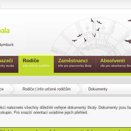
e
azeči
Rodiče
Zaměstnanci
Absolventi
nky studia
info určené rodičům
info pro pracovníky školy
vše pro absolventy ško
ce
Rodiče | info určené rodičům
Dokumenty
ekci naleznete všechny důležité veřejné dokumenty školy. Dokumenty jsou ř
 skupin. Pro snazší orientaci uvádíme jejich přehled.