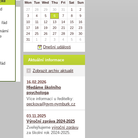
cké
Mon
Tue
Wed
Thu
Fri
Sat
Sun
ád
27
28
29
30
31
1
2
3
4
5
6
7
8
9
10
11
12
13
14
15
16
í řád
17
18
19
20
21
22
23
mární
24
25
26
27
28
29
30
e
31
1
2
3
4
5
6
Dnešní události
Aktuální informace
 řád
Zobrazit archiv aktualit
16.02.2026
Hledáme školního
psychologa
Více informací u ředitelky:
peckova@gym-nymburk.cz
03.11.2025
Výroční zpráva 2024-2025
Zveřejňujeme
výroční zprávu
za školní rok 2024-2025.