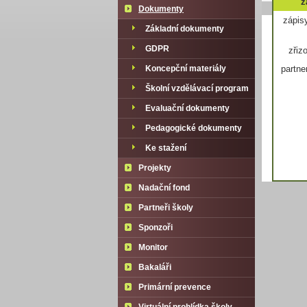
z
Dokumenty
zápisy
Základní dokumenty
GDPR
zřizo
partne
Koncepční materiály
Školní vzdělávací program
Evaluační dokumenty
Pedagogické dokumenty
Ke stažení
Projekty
Nadační fond
Partneři školy
Sponzoři
Monitor
Bakaláři
Primární prevence