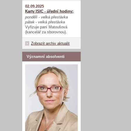
02.09.2025
Karty ISIC - úřední hodiny:
pondělí - velká přestávka
pátek - velká přestávka
Vyřizuje paní Matoušová
(kancelář za sborovnou).
Zobrazit archiv aktualit
Významní absolventi