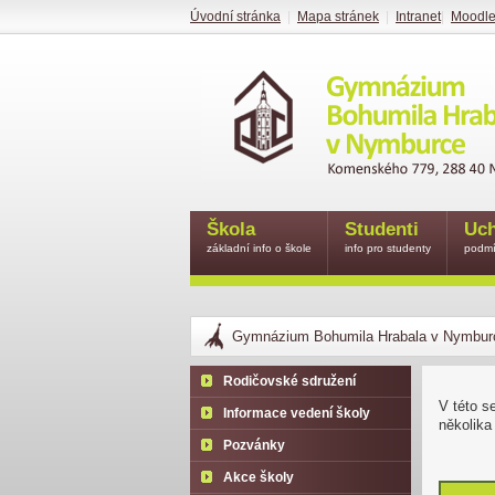
Úvodní stránka
|
Mapa stránek
|
Intranet
|
Moodl
Škola
Studenti
Uch
základní info o škole
info pro studenty
podmí
Gymnázium Bohumila Hrabala v Nymbur
Rodičovské sdružení
V této s
Informace vedení školy
několika
Pozvánky
Akce školy