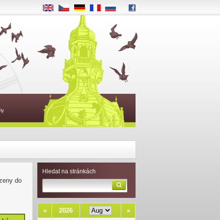
EN
CS
DE
FR
RU
ly
Hledat na stránkách
azeny do
«
2026
»