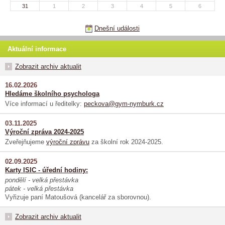
31
1
2
3
4
5
6
Dnešní události
Aktuální informace
Zobrazit archiv aktualit
16.02.2026
Hledáme školního psychologa
Více informací u ředitelky:
peckova@gym-nymburk.cz
03.11.2025
Výroční zpráva 2024-2025
Zveřejňujeme
výroční zprávu
za školní rok 2024-2025.
02.09.2025
Karty ISIC - úřední hodiny:
pondělí - velká přestávka
pátek - velká přestávka
Vyřizuje paní Matoušová (kancelář za sborovnou).
Zobrazit archiv aktualit