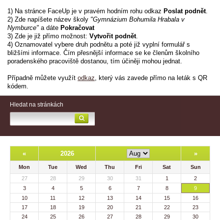
1) Na stránce FaceUp je v pravém hodním rohu odkaz
Poslat podnět
.
2) Zde napíšete název školy
"Gymnázium Bohumila Hrabala v
Nymburce"
a dáte
Pokračovat
3) Zde je již přímo možnost:
Vytvořit podnět
.
4) Oznamovatel vybere druh podnětu a poté již vyplní formulář s
bližšími informace. Čím přesnější informace se ke členům školního
poradenského pracoviště dostanou, tím účiněji mohou jednat.
Případně můžete využít
odkaz
, který vás zavede přímo na leták s QR
kódem.
Hledat na stránkách
«
2026
»
Mon
Tue
Wed
Thu
Fri
Sat
Sun
27
28
29
30
31
1
2
3
4
5
6
7
8
9
10
11
12
13
14
15
16
17
18
19
20
21
22
23
24
25
26
27
28
29
30