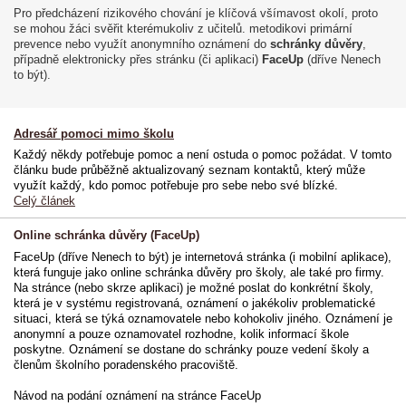
Pro předcházení rizikového chování je klíčová všímavost okolí, proto
se mohou žáci svěřit kterémukoliv z učitelů. metodikovi primární
prevence nebo využít anonymního oznámení do
schránky důvěry
,
případně elektronicky přes stránku (či aplikaci)
FaceUp
(dříve Nenech
to být).
Adresář pomoci mimo školu
Každý někdy potřebuje pomoc a není ostuda o pomoc požádat. V tomto
článku bude průběžně aktualizovaný seznam kontaktů, který může
využít každý, kdo pomoc potřebuje pro sebe nebo své blízké.
Celý článek
Online schránka důvěry (FaceUp)
FaceUp (dříve Nenech to být) je internetová stránka (i mobilní aplikace),
která funguje jako online schránka důvěry pro školy, ale také pro firmy.
Na stránce (nebo skrze aplikaci) je možné poslat do konkrétní školy,
která je v systému registrovaná, oznámení o jakékoliv problematické
situaci, která se týká oznamovatele nebo kohokoliv jiného. Oznámení je
anonymní a pouze oznamovatel rozhodne, kolik informací škole
poskytne. Oznámení se dostane do schránky pouze vedení školy a
členům školního poradenského pracoviště.
Návod na podání oznámení na stránce FaceUp