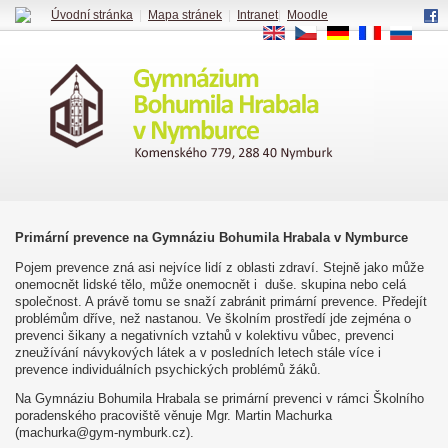
Úvodní stránka
|
Mapa stránek
|
Intranet
|
Moodle
EN
CS
DE
FR
RU
Primární prevence na Gymnáziu Bohumila Hrabala v Nymburce
Pojem prevence zná asi nejvíce lidí z oblasti zdraví. Stejně jako může
onemocnět lidské tělo, může onemocnět i duše. skupina nebo celá
společnost. A právě tomu se snaží zabránit primární prevence. Předejít
problémům dříve, než nastanou. Ve školním prostředí jde zejména o
prevenci šikany a negativních vztahů v kolektivu vůbec, prevenci
zneužívání návykových látek a v posledních letech stále více i
prevence individuálních psychických problémů žáků.
Na Gymnáziu Bohumila Hrabala se primární prevenci v rámci Školního
poradenského pracoviště věnuje Mgr. Martin Machurka
(machurka@gym-nymburk.cz).