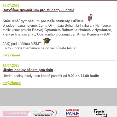
20.07.2026
Rozvíjíme gymnázium pro studenty i učitele
Stále lepší gymnázium pro naše studenty i učitele!
S radostí oznamujeme, že na Gymnáziu Bohumila Hrabala v Nymburce
realizujeme projekt
Rozvoj Gymnázia Bohumila Hrabala v Nymburce
,
který je financovaný z Operačního programu Jan Amos Komenský (OP
JAK) pod záštitou MŠMT.
Co to v praxi znamená a na co se můžete těšit?
celý článek
14.07.2026
Úřední hodiny během prázdnin
Úřední hodiny školy jsou každé pondělí od
9.00 do 11.00 hodin
.
celý článek