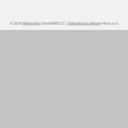
© 2026
Webhosting
SmartWEB.CZ |
Optimalizace stránek
e4you s.r.o.