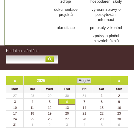
zdroje
hospodaření školy
dokumentace
výroční zprávy o
projektů
poskytování
informací
akreditace
protokoly z kontrol
zprávy o plnění
hlavních úkolů
Hledat na stránkách
«
2026
»
Mon
Tue
Wed
Thu
Fri
Sat
Sun
27
28
29
30
31
1
2
3
4
5
6
7
8
9
10
11
12
13
14
15
16
17
18
19
20
21
22
23
24
25
26
27
28
29
30
31
1
2
3
4
5
6