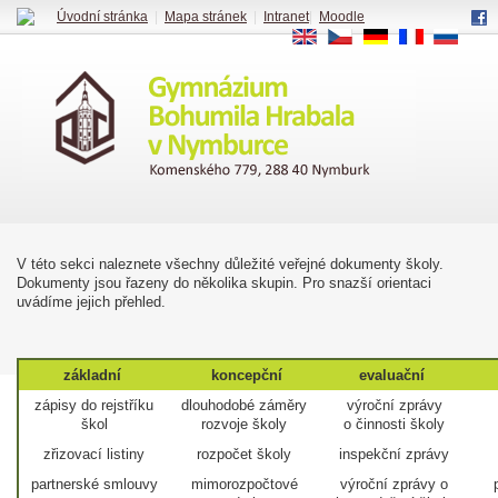
Úvodní stránka
|
Mapa stránek
|
Intranet
|
Moodle
EN
CS
DE
FR
RU
V této sekci naleznete všechny důležité veřejné dokumenty školy.
Dokumenty jsou řazeny do několika skupin. Pro snazší orientaci
uvádíme jejich přehled.
základní
koncepční
evaluační
zápisy do rejstříku
dlouhodobé záměry
výroční zprávy
škol
rozvoje školy
o činnosti školy
zřizovací listiny
rozpočet školy
inspekční zprávy
partnerské smlouvy
mimorozpočtové
výroční zprávy o