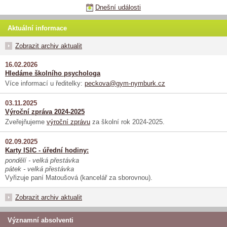
Dnešní události
Aktuální informace
Zobrazit archiv aktualit
16.02.2026
Hledáme školního psychologa
Více informací u ředitelky:
peckova@gym-nymburk.cz
03.11.2025
Výroční zpráva 2024-2025
Zveřejňujeme
výroční zprávu
za školní rok 2024-2025.
02.09.2025
Karty ISIC - úřední hodiny:
pondělí - velká přestávka
pátek - velká přestávka
Vyřizuje paní Matoušová (kancelář za sborovnou).
Zobrazit archiv aktualit
Významní absolventi