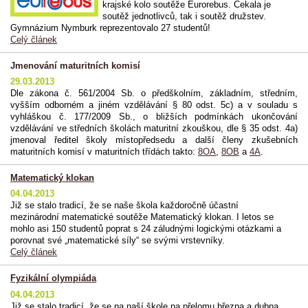
krajské kolo soutěže Eurorebus. Čekala je
soutěž jednotlivců, tak i soutěž družstev.
Gymnázium Nymburk reprezentovalo 27 studentů!
Celý článek
Jmenování maturitních komisí
29.03.2013
Dle zákona č. 561/2004 Sb. o předškolním, základním, středním,
vyšším odborném a jiném vzdělávání § 80 odst. 5c) a v souladu s
vyhláškou č. 177/2009 Sb., o bližších podmínkách ukončování
vzdělávání ve středních školách maturitní zkouškou, dle § 35 odst. 4a)
jmenoval ředitel školy místopředsedu a další členy zkušebních
maturitních komisí v maturitních třídách takto:
8OA
,
8OB
a
4A
.
Matematický klokan
04.04.2013
Již se stalo tradicí, že se naše škola každoročně účastní
mezinárodní matematické soutěže Matematický klokan. I letos se
mohlo asi 150 studentů poprat s 24 záludnými logickými otázkami a
porovnat své „matematické síly“ se svými vrstevníky.
Celý článek
Fyzikální olympiáda
04.04.2013
Již se stalo tradicí, že se na naší škole na přelomu března a dubna