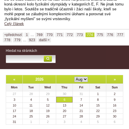
koná okresní kolo fyzikální olympiády v kategoriích E, F. Ne jinak tomu
bylo i letos. Soutěže se tradičně účastnili i žáci naší školy, kteří se
mohli poprat se záludnými komplexními úlohami a porovnat své
„fyzikální myšlení“ se svými vrstevníky.
Celý článek
...
<předchozí
1
769
770
771
772
773
774
775
776
777
...
778
779
923
další >
Hledat na stránkách
«
2026
»
Mon
Tue
Wed
Thu
Fri
Sat
Sun
27
28
29
30
31
1
2
3
4
5
6
7
8
9
10
11
12
13
14
15
16
17
18
19
20
21
22
23
24
25
26
27
28
29
30
31
1
2
3
4
5
6