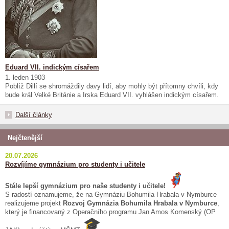
Eduard VII. indickým císařem
1. leden 1903
Poblíž Dillí se shromáždily davy lidí, aby mohly být přítomny chvíli, kdy
bude král Velké Británie a Irska Eduard VII. vyhlášen indickým císařem.
Další články
Nejčtenější
20.07.2026
Rozvíjíme gymnázium pro studenty i učitele
Stále lepší gymnázium pro naše studenty i učitele!
S radostí oznamujeme, že na Gymnáziu Bohumila Hrabala v Nymburce
realizujeme projekt
Rozvoj Gymnázia Bohumila Hrabala v Nymburce
,
který je financovaný z Operačního programu Jan Amos Komenský (OP