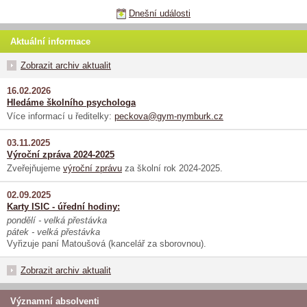
Dnešní události
Aktuální informace
Zobrazit archiv aktualit
16.02.2026
Hledáme školního psychologa
Více informací u ředitelky:
peckova@gym-nymburk.cz
03.11.2025
Výroční zpráva 2024-2025
Zveřejňujeme
výroční zprávu
za školní rok 2024-2025.
02.09.2025
Karty ISIC - úřední hodiny:
pondělí - velká přestávka
pátek - velká přestávka
Vyřizuje paní Matoušová (kancelář za sborovnou).
Zobrazit archiv aktualit
Významní absolventi