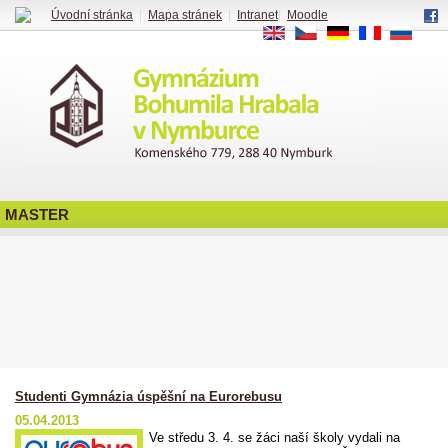
Úvodní stránka
|
Mapa stránek
|
Intranet
|
Moodle
EN
CS
DE
FR
RU
MASTER
Studenti Gymnázia úspěšní na Eurorebusu
05.04.2013
Ve středu 3. 4. se žáci naší školy vydali na