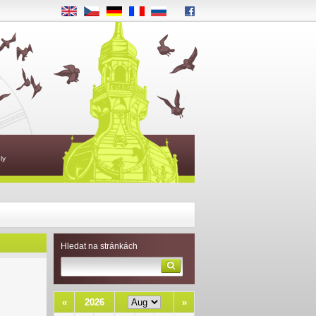
EN
CS
DE
FR
RU
ly
Hledat na stránkách
«
2026
»