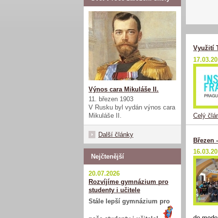
Využití
17.03.2
Výnos cara Mikuláše II.
11. březen 1903
V Rusku byl vydán výnos cara
Celý člá
Mikuláše II.
Další články
Březen 
16.03.2
Nejčtenější
20.07.2026
Rozvíjíme gymnázium pro
studenty i učitele
Stále lepší gymnázium pro
do modern