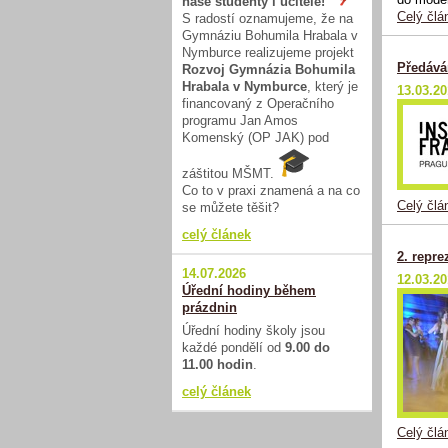
naše studenty i učitele!
Celý člá
S radostí oznamujeme, že na
Gymnáziu Bohumila Hrabala v
Nymburce realizujeme projekt
Předává
Rozvoj Gymnázia Bohumila
Hrabala v Nymburce
, který je
13.03.2
financovaný z Operačního
programu Jan Amos
Komenský (OP JAK) pod
záštitou MŠMT.
Co to v praxi znamená a na co
Celý člá
se můžete těšit?
celý článek
2. repre
14.07.2026
12.03.2
Úřední hodiny během
prázdnin
Úřední hodiny školy jsou
každé pondělí od
9.00 do
11.00 hodin
.
celý článek
Celý člá