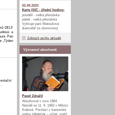
02.09.2025
Karty ISIC - úřední hodiny:
pondělí - velká přestávka
pátek - velká přestávka
Vyřizuje paní Matoušová
lomů DELF
(kancelář za sborovnou).
udieux a
oura. Pan
Zobrazit archiv aktualit
e „Týden
Významní absolventi
zentační
..
Pavel Zdražil
Absolvoval v roce 1984.
Narodil se 11. 9. 1965 v Městci
Králové. Pochází z kantorské
rodiny (dědeček – učitel, malíř