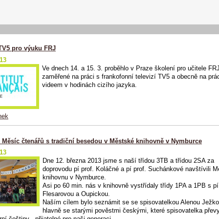
 TV5 pro výuku FRJ
013
Ve dnech 14. a 15. 3. proběhlo v Praze školení pro učitele FR
zaměřené na práci s frankofonní televizí TV5 a obecně na prác
videem v hodinách cizího jazyka.
nek
- Měsíc čtenářů s tradiční besedou v Městské knihovně v Nymburce
013
Dne 12. března 2013 jsme s naší třídou 3TB a třídou 2SA za
doprovodu pí prof. Koláčné a pí prof. Suchánkové navštívili 
knihovnu v Nymburce.
Asi po 60 min. nás v knihovně vystřídaly třídy 1PA a 1PB s pí
Flesarovou a Oupickou.
Naším cílem bylo seznámit se se spisovatelkou Alenou Ježk
hlavně se starými pověstmi českými, které spisovatelka přev
í češtiny - přijatelné pro naši generaci.