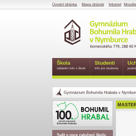
Úvodní stránka
|
Mapa stránek
|
Intranet
|
Moodl
Škola
Studenti
Uch
základní info o škole
info pro studenty
podmí
Gymnázium Bohumila Hrabala v Nymbur
MASTE
Svět v roce založení školy