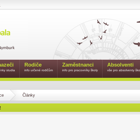
e
azeči
Rodiče
Zaměstnanci
Absolventi
nky studia
info určené rodičům
info pro pracovníky školy
vše pro absolventy ško
ce
Články
R