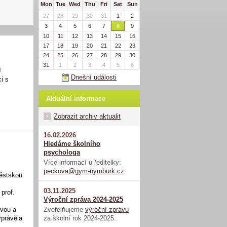
Mon
Tue
Wed
Thu
Fri
Sat
Sun
27
28
29
30
31
1
2
3
4
5
6
7
8
9
10
11
12
13
14
15
16
17
18
19
20
21
22
23
24
25
26
27
28
29
30
31
1
2
3
4
5
6
J
Dnešní události
i s
Aktuální informace
Zobrazit archiv aktualit
16.02.2026
Hledáme školního
psychologa
Více informací u ředitelky:
peckova@gym-nymburk.cz
Městskou
03.11.2025
 prof.
Výroční zpráva 2024-2025
Zveřejňujeme
výroční zprávu
ovou a
za školní rok 2024-2025.
yprávěla