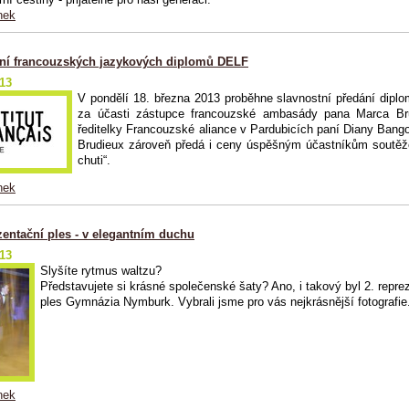
nek
ní francouzských jazykových diplomů DELF
013
V pondělí 18. března 2013 proběhne slavnostní předání dip
za účasti zástupce francouzské ambasády pana Marca Br
ředitelky Francouzské aliance v Pardubicích paní Diany Bang
Brudieux zároveň předá i ceny úspěšným účastníkům soutěž
chuti“.
nek
zentační ples - v elegantním duchu
013
Slyšíte rytmus waltzu?
Představujete si krásné společenské šaty? Ano, i takový byl 2. repre
ples Gymnázia Nymburk. Vybrali jsme pro vás nejkrásnější fotografie.
nek