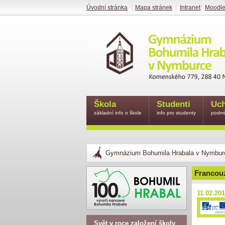
Úvodní stránka
|
Mapa stránek
|
Intranet
|
Moodl
Škola
Studenti
Uch
základní info o škole
info pro studenty
podmí
Gymnázium Bohumila Hrabala v Nymbur
Francouz
11.02.20
Svět v roce založení školy