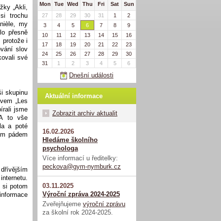
Mon
Tue
Wed
Thu
Fri
Sat
Sun
žky „Akli,
si trochu
27
28
29
30
31
1
2
nièle, my
3
4
5
6
7
8
9
lo přesně
10
11
12
13
14
15
16
 protože i
17
18
19
20
21
22
23
ování slov
24
25
26
27
28
29
30
kovali své
31
1
2
3
4
5
6
Dnešní události
ši skupinu
Aktuální informace
zvem „Les
írali jsme
Zobrazit archiv aktualit
 A to vše
la a poté
16.02.2026
 tím pádem
Hledáme školního
psychologa
Více informací u ředitelky:
peckova@gym-nymburk.cz
 dřívějším
internetu.
03.11.2025
e si potom
Výroční zpráva 2024-2025
 informace
Zveřejňujeme
výroční zprávu
za školní rok 2024-2025.