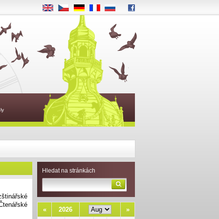
EN
CS
DE
FR
RU
ly
Hledat na stránkách
zštinářské
 Čtenářské
«
2026
»