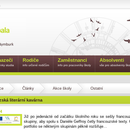
e
azeči
Rodiče
Zaměstnanci
Absolventi
nky studia
info určené rodičům
info pro pracovníky školy
vše pro absolventy ško
ce
Články
Akce školy
Ostatní
ská literární kavárna
14
Již po jedenácté od začátku školního roku se sešly francou
skupiny, aby spolu s Danièle Geffroy četly francouzské texty.
portfolio se některým skupinám pěkně rozšiřuje…