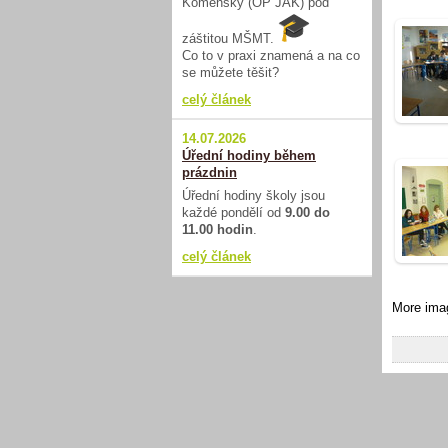
Komenský (OP JAK) pod
záštitou MŠMT.
Co to v praxi znamená a na co
se můžete těšit?
celý článek
14.07.2026
Úřední hodiny během
prázdnin
Úřední hodiny školy jsou
každé pondělí od
9.00 do
11.00 hodin
.
celý článek
More ima