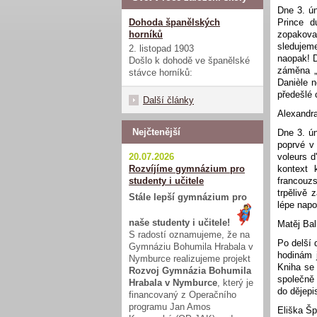
Dne 3. ún
Dohoda španělských
Prince d
horníků
zopakova
sledujem
2. listopad 1903
naopak! D
Došlo k dohodě ve španělské
záměna „u
stávce horníků:
Danièle n
předešlé 
Další články
Alexandr
Nejčtenější
Dne 3. ún
poprvé v
20.07.2026
voleurs d
Rozvíjíme gymnázium pro
kontext 
studenty i učitele
francouz
trpělivě 
Stále lepší gymnázium pro
lépe napo
naše studenty i učitele!
Matěj Bal
S radostí oznamujeme, že na
Po delší 
Gymnáziu Bohumila Hrabala v
hodinám j
Nymburce realizujeme projekt
Kniha se 
Rozvoj Gymnázia Bohumila
společně 
Hrabala v Nymburce
, který je
do dějep
financovaný z Operačního
programu Jan Amos
Eliška Š