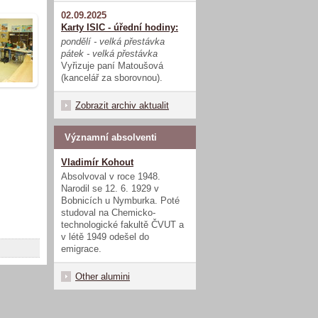
02.09.2025
Karty ISIC - úřední hodiny:
pondělí - velká přestávka
pátek - velká přestávka
Vyřizuje paní Matoušová
(kancelář za sborovnou).
Zobrazit archiv aktualit
Významní absolventi
Vladimír Kohout
Absolvoval v roce 1948.
Narodil se 12. 6. 1929 v
Bobnicích u Nymburka. Poté
studoval na Chemicko-
technologické fakultě ČVUT a
v létě 1949 odešel do
emigrace.
Other alumini