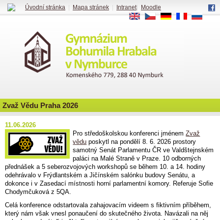
Úvodní stránka
|
Mapa stránek
|
Intranet
|
Moodle
EN
CS
DE
FR
RU
Zvaž Vědu Praha 2026
11.06.2026
Pro středoškolskou konferenci jménem
Zvaž
vědu
poskytl na pondělí 8. 6. 2026 prostory
samotný Senát Parlamentu ČR ve Valdštejnském
paláci na Malé Straně v Praze. 10 odborných
přednášek a 5 seberozvojových workshopů se během 10. a 14. hodiny
odehrávalo v Frýdlantském a Jičínském salónku budovy Senátu, a
dokonce i v Zasedací místnosti horní parlamentní komory. Referuje Sofie
Chodymčuková z 5QA.
Celá konference odstartovala zahajovacím videem s fiktivním příběhem,
který nám však vnesl ponaučení do skutečného života. Navázali na něj