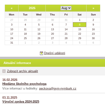
«
2026
»
Mon
Tue
Wed
Thu
Fri
Sat
Sun
27
28
29
30
31
1
2
3
4
5
6
7
8
9
10
11
12
13
14
15
16
17
18
19
20
21
22
23
24
25
26
27
28
29
30
31
1
2
3
4
5
6
Dnešní události
Aktuální informace
Zobrazit archiv aktualit
16.02.2026
Hledáme školního psychologa
Více informací u ředitelky:
peckova@gym-nymburk.cz
03.11.2025
Výroční zpráva 2024-2025