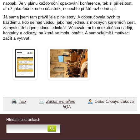
naopak. Je v plánu každoroční opakování konference, tak si příležitost,
ať už jako řečník nebo účastník, nenechte příště rozhodně ujít.
Já sama jsem tam právě jela z nejistoty. A doporučovala bych to
každému, kdo se nad vědou, jako nad jednou z možných kariérních cest,
zamyslel třeba jen jednou jedinkrát. Věnovalo mi to neskutečnou naději,
kontakty a odkazy, na které se mohu obrátit. A samozřejmě i motivaci
začít a vytrvat.
Tisk
Zaslat e-mailem
Sofie Chodymčuková,
5QA
Hledat na stránkách