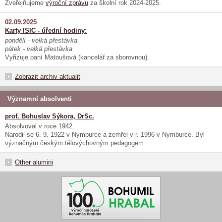
Zveřejňujeme
výroční zprávu
za školní rok 2024-2025.
02.09.2025
Karty ISIC - úřední hodiny:
pondělí - velká přestávka
pátek - velká přestávka
Vyřizuje paní Matoušová (kancelář za sborovnou).
Zobrazit archiv aktualit
Významní absolventi
prof. Bohuslav Sýkora, DrSc.
Absolvoval v roce 1942.
Narodil se 6. 9. 1922 v Nymburce a zemřel v r. 1996 v Nymburce. Byl
význačným českým tělovýchovným pedagogem.
Other alumini