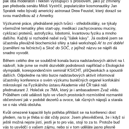
pak oba moderátoři i někteří vystupující s proslovem, jako již zmíněný
pan předseda senátu Miloš Vystrčil, popularizátor kosmonautiky Jan
Spratek nebo bývalý americký astronaut Drew Feustel, který dorazil se
svou manželkou až z Ameriky.
Výzkumné práce, přednášené jejich tvůrci - středoškoláky, se týkaly
všemožné tematiky přes start-upy, medikaci zachycovanou muciny,
cyklizaci proteinů, astrofyziku, lobotomii, kvantovou fyziku a mnoho
dalšího. Každý si rozhodně našel svůj "šálek kávy". Já osobně jsem se
účastnila převážně biochemické sféry a také workshopů
Ať to zní dobře!
(zaměření na řečnictví) a
Skoč do SOČ
, z jejíhož názvu se náplň dá
snadno vyvodit.
Během celého dne se souběžně konala burza nadstavbových aktivit na I.
nádvoří, kde jsme se mohli dozvědět podrobnosti například o Ekologické
olympiádě, korespondenčním seminář KSICHT, pIšQworkách a spoustě
dalších. Odpoledne na této burze nadstavbových aktivit informoval
účastníky konference o svém výzkumu buněčných organel konfokální
mikroskopií na Fyzikálního ústavu Akademie věd ČR také náš
předmaturant J. Holeček ze 7MA, který je i ambasadorem Zvaž vědu.
Průběhem celé události bylo ve všech prostorách rozmístěné rozmanité
občerstvení jak v podobě dezertů a ovoce, tak různých nápojů a starala
se o nás vřelá obsluha.
Kvůli omezené kapacitě bylo potřeba přihlásit se na konferenci dost
předem, na to je třeba si dát vždy pozor. Jsem přesvědčená, že i když si
ještě možná nejste jistí, jestli je to pro vás, stojí to za to. Protože buď
vás to usvědčí o vašem zájmu, nebo si v tom uděláte jasno přesně