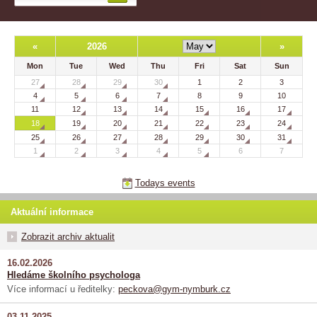
«
2026
»
Mon
Tue
Wed
Thu
Fri
Sat
Sun
27
28
29
30
1
2
3
4
5
6
7
8
9
10
11
12
13
14
15
16
17
18
19
20
21
22
23
24
25
26
27
28
29
30
31
1
2
3
4
5
6
7
Todays events
Aktuální informace
Zobrazit archiv aktualit
16.02.2026
Hledáme školního psychologa
Více informací u ředitelky:
peckova@gym-nymburk.cz
03.11.2025