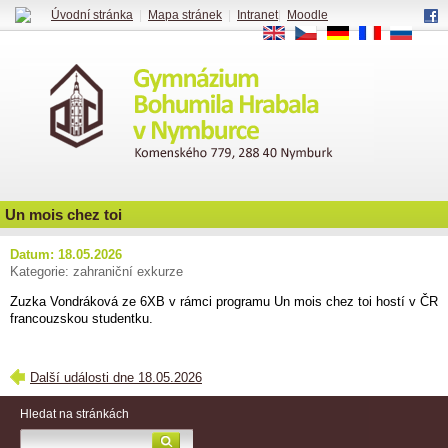
Úvodní stránka
|
Mapa stránek
|
Intranet
|
Moodle
EN
CS
DE
FR
RU
Un mois chez toi
Datum: 18.05.2026
Kategorie: zahraniční exkurze
Zuzka Vondráková ze 6XB v rámci programu Un mois chez toi hostí v ČR
francouzskou studentku.
Další události dne 18.05.2026
Hledat na stránkách