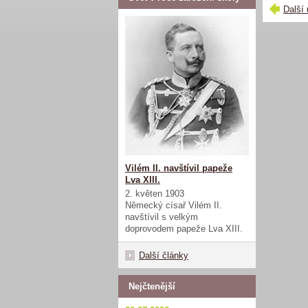
Další 
Vilém II. navštívil papeže
Lva XIII.
2. květen 1903
Německý císař Vilém II.
navštívil s velkým
doprovodem papeže Lva XIII.
Další články
Nejčtenější