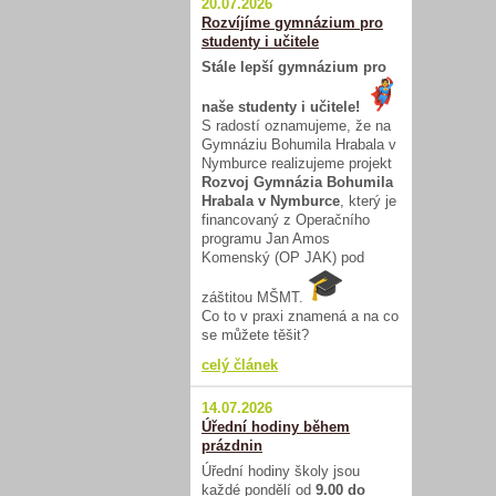
20.07.2026
Rozvíjíme gymnázium pro
studenty i učitele
Stále lepší gymnázium pro
naše studenty i učitele!
S radostí oznamujeme, že na
Gymnáziu Bohumila Hrabala v
Nymburce realizujeme projekt
Rozvoj Gymnázia Bohumila
Hrabala v Nymburce
, který je
financovaný z Operačního
programu Jan Amos
Komenský (OP JAK) pod
záštitou MŠMT.
Co to v praxi znamená a na co
se můžete těšit?
celý článek
14.07.2026
Úřední hodiny během
prázdnin
Úřední hodiny školy jsou
každé pondělí od
9.00 do