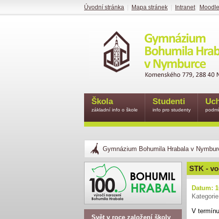
Úvodní stránka
|
Mapa stránek
|
Intranet
|
Moodl
Škola
Studenti
Uch
základní info o škole
info pro studenty
podmí
Gymnázium Bohumila Hrabala v Nymbur
STK - vo
Datum: 1
Kategorie
V termínu
Svět v roce založení školy