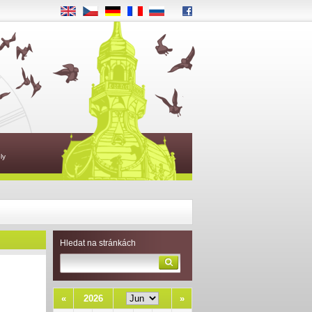
EN
CS
DE
FR
RU
ly
Hledat na stránkách
«
2026
»