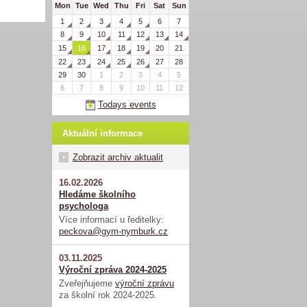
Mon
Tue
Wed
Thu
Fri
Sat
Sun
1
2
3
4
5
6
7
8
9
10
11
12
13
14
15
16
17
18
19
20
21
22
23
24
25
26
27
28
29
30
1
2
3
4
5
6
7
8
9
10
11
12
Todays events
Aktuální informace
Zobrazit archiv aktualit
16.02.2026
Hledáme školního
psychologa
Více informací u ředitelky:
peckova@gym-nymburk.cz
03.11.2025
Výroční zpráva 2024-2025
Zveřejňujeme
výroční zprávu
za školní rok 2024-2025.