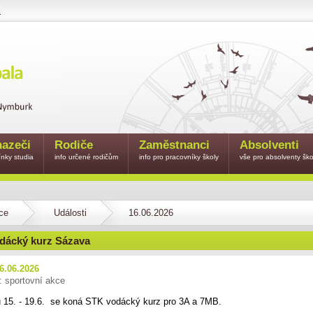
e
azeči
Rodiče
Zaměstnanci
Absolventi
nky studia
info určené rodičům
info pro pracovníky školy
vše pro absolventy ško
ce
Události
16.06.2026
dácký kurz Sázava
6.06.2026
: sportovní akce
 15. - 19.6. se koná STK vodácký kurz pro 3A a 7MB.