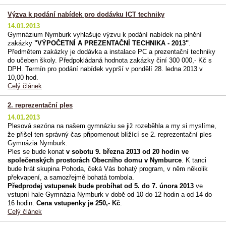
Výzva k podání nabídek pro dodávku ICT techniky
14.01.2013
Gymnázium Nymburk vyhlašuje výzvu k podání nabídek na plnění
zakázky
"VÝPOČETNÍ A PREZENTAČNÍ TECHNIKA - 2013"
.
Předmětem zakázky je dodávka a instalace PC a prezentační techniky
do učeben školy. Předpokládaná hodnota zakázky činí 300 000,- Kč s
DPH. Termín pro podání nabídek vyprší v pondělí 28. ledna 2013 v
10,00 hod.
Celý článek
2. reprezentační ples
14.01.2013
Plesová sezóna na našem gymnáziu se již rozeběhla a my si myslíme,
že přišel ten správný čas připomenout blížící se 2. reprezentační ples
Gymnázia Nymburk.
Ples se bude konat
v sobotu 9. března 2013 od 20 hodin ve
společenských prostorách Obecního domu v Nymburce
. K tanci
bude hrát skupina Pohoda, čeká Vás bohatý program, v něm několik
překvapení, a samozřejmě bohatá tombola.
Předprodej vstupenek bude probíhat od 5. do 7. února 2013
ve
vstupní hale Gymnázia Nymburk v době od 10 do 12 hodin a od 14 do
16 hodin.
Cena vstupenky je 250,- Kč
.
Celý článek