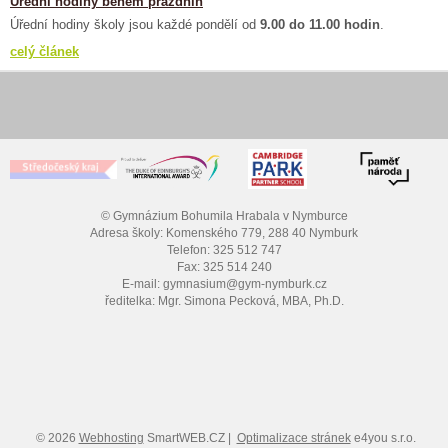
Úřední hodiny během prázdnin
Úřední hodiny školy jsou každé pondělí od
9.00 do 11.00 hodin
.
celý článek
© Gymnázium Bohumila Hrabala v Nymburce
Adresa školy: Komenského 779, 288 40 Nymburk
Telefon: 325 512 747
Fax: 325 514 240
E-mail: gymnasium@gym-nymburk.cz
ředitelka: Mgr. Simona Pecková, MBA, Ph.D.
© 2026
Webhosting
SmartWEB.CZ |
Optimalizace stránek
e4you s.r.o.