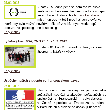
25.01.2013
V pátek 25. ledna jsme se namísto ve škole
sešli na nymburském vlakovém nádraží a vyjeli
směr Hradec Králové. Na
filozofické fakultě
místní univerzity totiž probíhal den otevřených
dveří, kdy bylo možné navštívit některé z nabízených workshopů –
archivnictví, politologie nebo sociologie.
Celý článek
Lyžařský kurz 8OA, 7MB 25. 1. - 1. 2. 2013
Studenti 8OA a 7MB vyrazili do Rokytnice nad
Jizerou na lyžařský výcvik.
Celý článek
Úspěchy našich studentů ve francouzském jazyce
25.01.2013
Naši studenti francouzštiny se již pravidelně
zúčastňují soutěží a zkoušek pořádaných ve
spolupráci s Francouzským velvyslanectvím
v České republice a Francouzskou aliancí
v Pardubicích a pravidelně dosahují úspěchů.