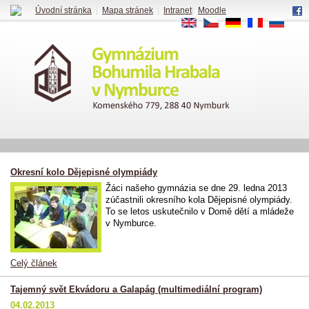
Úvodní stránka
|
Mapa stránek
|
Intranet
|
Moodle
EN
CS
DE
FR
RU
Okresní kolo Dějepisné olympiády
Žáci našeho gymnázia se dne 29. ledna 2013
zúčastnili okresního kola Dějepisné olympiády.
To se letos uskutečnilo v Domě dětí a mládeže
v Nymburce.
Celý článek
Tajemný svět Ekvádoru a Galapág (multimediální program)
04.02.2013