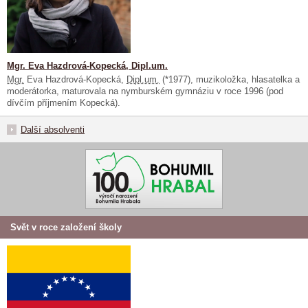
Mgr. Eva Hazdrová-Kopecká, Dipl.um.
Mgr.
Eva Hazdrová-Kopecká,
Dipl.um.
(*1977), muzikoložka, hlasatelka a
moderátorka, maturovala na nymburském gymnáziu v roce 1996 (pod
dívčím příjmením Kopecká).
Další absolventi
Svět v roce založení školy