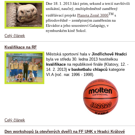
Dne 18. 1. 2013 žáci prim, sekund a tercií navštívili
unikátní, naučný, multipředmětně zaměřený
TM
vzdělávací projekt
Planeta Země 3000
s
přírodovědně – zeměpisným zaměřením na
Ekvádor a jeho souostroví Galapágy, v
nymburském kině Sokol.
Celý článek
Kvalifikace na RF
Městská sportovní hala v
Jindřichově Hradci
byla ve středu 30. ledna 2013 hostitelkou
kvalifikace
na republikové finále (Klatovy, 12. -
14. 2. 2013)
v basketbalu chlapců
kategorie
VI.A (roč. nar. 1996 - 1998).
Celý článek
Den workshopů (a otevřených dveří) na FF UHK v Hradci Králové