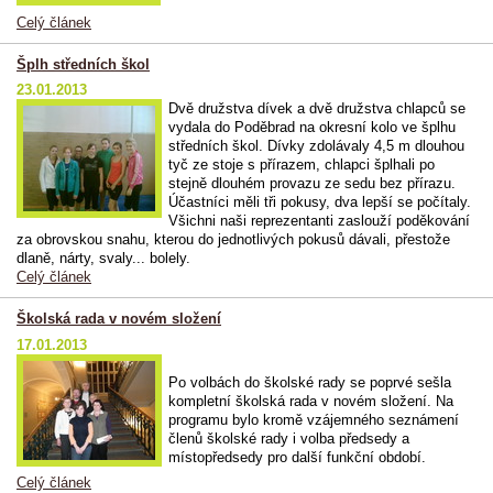
Celý článek
Šplh středních škol
23.01.2013
Dvě družstva dívek a dvě družstva chlapců se
vydala do Poděbrad na okresní kolo ve šplhu
středních škol. Dívky zdolávaly 4,5 m dlouhou
tyč ze stoje s přírazem, chlapci šplhali po
stejně dlouhém provazu ze sedu bez přírazu.
Účastníci měli tři pokusy, dva lepší se počítaly.
Všichni naši reprezentanti zaslouží poděkování
za obrovskou snahu, kterou do jednotlivých pokusů dávali, přestože
dlaně, nárty, svaly... bolely.
Celý článek
Školská rada v novém složení
17.01.2013
Po volbách do školské rady se poprvé sešla
kompletní školská rada v novém složení. Na
programu bylo kromě vzájemného seznámení
členů školské rady i volba předsedy a
místopředsedy pro další funkční období.
Celý článek