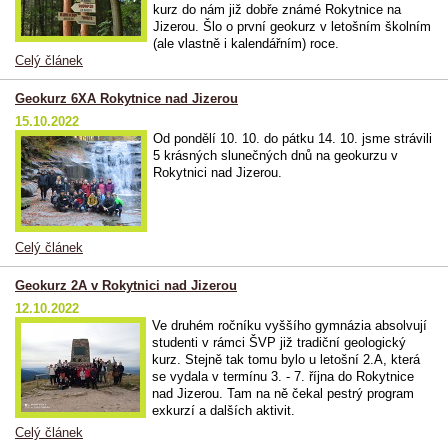
kurz do nám již dobře známé Rokytnice na
Jizerou. Šlo o první geokurz v letošním školním
(ale vlastně i kalendářním) roce.
Celý článek
Geokurz 6XA Rokytnice nad Jizerou
15.10.2022
Od pondělí 10. 10. do pátku 14. 10. jsme strávili
5 krásných slunečných dnů na geokurzu v
Rokytnici nad Jizerou.
Celý článek
Geokurz 2A v Rokytnici nad Jizerou
12.10.2022
Ve druhém ročníku vyššího gymnázia absolvují
studenti v rámci ŠVP již tradiční geologický
kurz. Stejně tak tomu bylo u letošní 2.A, která
se vydala v termínu 3. - 7. října do Rokytnice
nad Jizerou. Tam na ně čekal pestrý program
exkurzí a dalších aktivit.
Celý článek