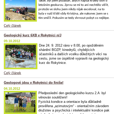
Takže, byl jsem požádán, abych napsal krátký sloh o
letošním geokurzu. Zprvu se mi to ani nechtělo věřit,
protože ve slohu jsem nikdy nijak exceloval, na to
byla v naší třídě vždy Kristýna, ale nakonec jsem se s
tím smířil. Pokusím se tedy shrnout pobyt co nejlépe.
Celý článek
Geologický kurz 6XB v Rokytnici n/J
09.10.2012
Dne 24. 9. 2012 ráno v 8.00, po opožděném
shánění BOZP, kinedrylů, chybějících
účastníků a dalších vcelku důležitých věcí na
cestu, jsme se úspěšně vypravili na geologický
kurz do Rokytnice.
Celý článek
Geologové jdou v Rokytnici do finiše!
04.10.2012
Předposlední den geologického kurzu 2.A byl
věnován soutěžení!
Fyzická kondice a orientace byla důkladně
prověřena „azimutovým“ - orientačním závodem
družstev a psychická i intelektuální kondice pak