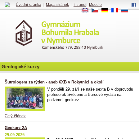
Úvodní stránka
|
Mapa stránek
|
Intranet
|
Moodle
EN
CS
DE
FR
RU
Geologické kurzy
Šutrologem za týden - aneb 6XB v Rokytnici a okolí
V pondělí 29. září se naše sexta B v doprovodu
profesorek Svěcené a Bursové vydala na
podzimní geokurz.
Celý článek
Geokurz 2A
29.09.2025