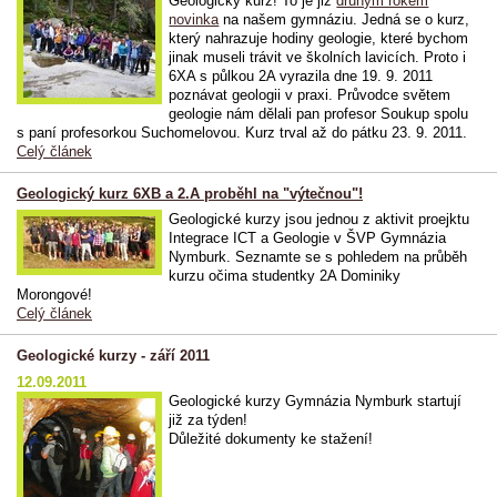
Geologický kurz! To je již
druhým rokem
novinka
na našem gymnáziu. Jedná se o kurz,
který nahrazuje hodiny geologie, které bychom
jinak museli trávit ve školních lavicích. Proto i
6XA s půlkou 2A vyrazila dne 19. 9. 2011
poznávat geologii v praxi. Průvodce světem
geologie nám dělali pan profesor Soukup spolu
s paní profesorkou Suchomelovou. Kurz trval až do pátku 23. 9. 2011.
Celý článek
Geologický kurz 6XB a 2.A proběhl na "výtečnou"!
Geologické kurzy jsou jednou z aktivit proejktu
Integrace ICT a Geologie v ŠVP Gymnázia
Nymburk. Seznamte se s pohledem na průběh
kurzu očima studentky 2A Dominiky
Morongové!
Celý článek
Geologické kurzy - září 2011
12.09.2011
Geologické kurzy Gymnázia Nymburk startují
již za týden!
Důležité dokumenty ke stažení!