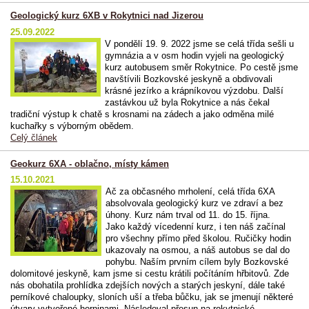
Geologický kurz 6XB v Rokytnici nad Jizerou
25.09.2022
V pondělí 19. 9. 2022 jsme se celá třída sešli u
gymnázia a v osm hodin vyjeli na geologický
kurz autobusem směr Rokytnice. Po cestě jsme
navštívili Bozkovské jeskyně a obdivovali
krásné jezírko a krápníkovou výzdobu.
Další
zastávkou už byla Rokytnice a nás čekal
tradiční výstup k chatě s krosnami na zádech a jako odměna milé
kuchařky s výborným obědem.
Celý článek
Geokurz 6XA - oblačno, místy kámen
15.10.2021
Ač za občasného mrholení, celá třída 6XA
absolvovala geologický kurz ve zdraví a bez
úhony. Kurz nám trval od 11. do 15. října.
Jako každý vícedenní kurz, i ten náš začínal
pro všechny přímo před školou. Ručičky hodin
ukazovaly na osmou, a náš autobus se dal do
pohybu. Naším prvním cílem byly Bozkovské
dolomitové jeskyně, kam jsme si cestu krátili počítáním hřbitovů. Zde
nás obohatila prohlídka zdejších nových a starých jeskyní, dále také
perníkové chaloupky, sloních uší a třeba bůčku, jak se jmenují některé
útvary vytvořené horninami. Následoval přesun na rokytnické