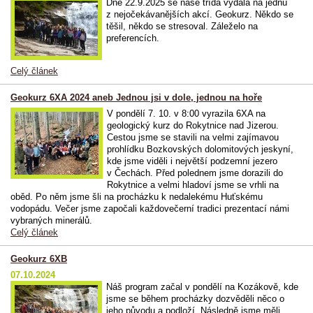
Dne 22.9.2025 se naše třída vydala na jednu
z nejočekávanějších akcí. Geokurz. Někdo se
těšil, někdo se stresoval. Záleželo na
preferencích.
Celý článek
Geokurz 6XA 2024 aneb Jednou jsi v dole, jednou na hoře
V pondělí 7. 10. v 8:00 vyrazila 6XA na
geologický kurz do Rokytnice nad Jizerou.
Cestou jsme se stavili na velmi zajímavou
prohlídku Bozkovských dolomitových jeskyní,
kde jsme viděli i největší podzemní jezero
v Čechách. Před polednem jsme dorazili do
Rokytnice a velmi hladoví jsme se vrhli na
oběd. Po něm jsme šli na procházku k nedalekému Huťskému
vodopádu. Večer jsme započali každovečerní tradici prezentací námi
vybraných minerálů.
Celý článek
Geokurz 6XB
07.10.2024
Náš program začal v pondělí na Kozákově, kde
jsme se během procházky dozvěděli něco o
jeho původu a podloží. Následně jsme měli