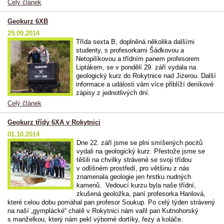
Celý článek
Geokurz 6XB
29.09.2014
Třída sexta B, doplněná několika dalšími
studenty, s profesorkami Šádkovou a
Netopilíkovou a třídním panem profesorem
Liptákem, se v pondělí 29. září vydala na
geologický kurz do Rokytnice nad Jizerou. Další
informace a události vám více přiblíží deníkové
zápisy z jednotlivých dní.
Celý článek
Geokurz třídy 6XA v Rokytnici
01.10.2014
Dne 22. září jsme se plni smíšených pocitů
vydali na geologický kurz. Přestože jsme se
těšili na chvilky strávené se svoji třídou
v odlišném prostředí, pro většinu z nás
znamenala geologie jen hrstku nudných
kamenů. Vedoucí kurzu byla naše třídní,
zkušená geoložka, paní profesorka Hanlová,
které celou dobu pomáhal pan profesor Soukup. Po celý týden strávený
na naší „gymplácké“ chatě v Rokytnici nám vařil pan Kutnohorský
s manželkou, který nám pekl výborné dortíky, řezy a koláče.