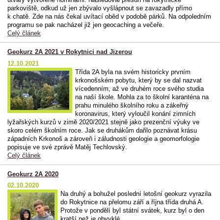
parkoviště, odkud už jen zbývalo vyšlápnout se zavazadly přímo
k chatě. Zde na nás čekal uvítací oběd v podobě párků. Na odpoledním
programu se pak nacházel již jen geocaching a večeře.
Celý článek
Geokurz 2A 2021 v Rokytnici nad Jizerou
12.10.2021
Třída 2A byla na svém historicky prvním
krkonošském pobytu, který by se dal nazvat
vícedenním, až ve druhém roce svého studia
na naší škole. Mohla za to školní karanténa na
prahu minulého školního roku a zákeřný
koronavirus, který vyloučil konání zimních
lyžařských kurzů v zimě 2020/2021 stejně jako prezenční výuky ve
skoro celém školním roce. Jak se druhákům dařilo poznávat krásu
západních Krkonoš a zároveň i záludnosti geologie a geomorfologie
popisuje ve své zprávě Matěj Techlovský.
Celý článek
Geokurz 2A 2020
02.10.2020
Na druhý a bohužel poslední letošní geokurz vyrazila
do Rokytnice na přelomu září a října třída druhá A.
Protože v pondělí byl státní svátek, kurz byl o den
kratší než je obvyklé.