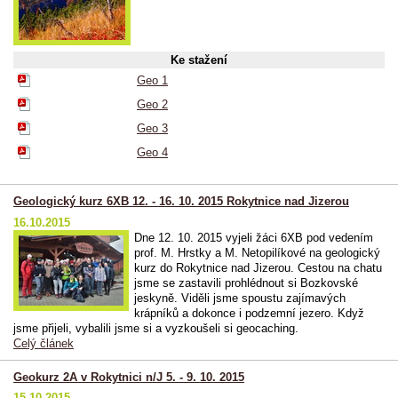
Ke stažení
Geo 1
Geo 2
Geo 3
Geo 4
Geologický kurz 6XB 12. - 16. 10. 2015 Rokytnice nad Jizerou
16.10.2015
Dne 12. 10. 2015 vyjeli žáci 6XB pod vedením
prof. M. Hrstky a M. Netopilíkové na geologický
kurz do Rokytnice nad Jizerou. Cestou na chatu
jsme se zastavili prohlédnout si Bozkovské
jeskyně. Viděli jsme spoustu zajímavých
krápníků a dokonce i podzemní jezero. Když
jsme přijeli, vybalili jsme si a vyzkoušeli si geocaching.
Celý článek
Geokurz 2A v Rokytnici n/J 5. - 9. 10. 2015
15.10.2015