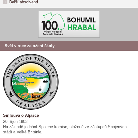
Další absolventi
Svět v roce založení školy
Smlouva o Aljašce
20. říjen 1903
Na základě jednání Spojené komise, složené ze zástupců Spojených
států a Velké Británie,