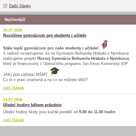
Další články
Nejčtenější
20.07.2026
Rozvíjíme gymnázium pro studenty i učitele
Stále lepší gymnázium pro naše studenty i učitele!
S radostí oznamujeme, že na Gymnáziu Bohumila Hrabala v Nymburce
realizujeme projekt
Rozvoj Gymnázia Bohumila Hrabala v Nymburce
,
který je financovaný z Operačního programu Jan Amos Komenský (OP
JAK) pod záštitou MŠMT.
Co to v praxi znamená a na co se můžete těšit?
celý článek
14.07.2026
Úřední hodiny během prázdnin
Úřední hodiny školy jsou každé pondělí od
9.00 do 11.00 hodin
.
celý článek