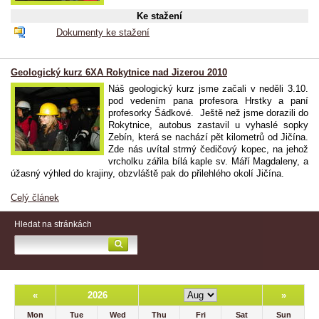
Ke stažení
Dokumenty ke stažení
Geologický kurz 6XA Rokytnice nad Jizerou 2010
Náš geologický kurz jsme začali v neděli 3.10.
pod vedením pana profesora Hrstky a paní
profesorky Šádkové. Ještě než jsme dorazili do
Rokytnice, autobus zastavil u vyhaslé sopky
Zebín, která se nachází pět kilometrů od Jičína.
Zde nás uvítal strmý čedičový kopec, na jehož
vrcholku zářila bílá kaple sv. Máří Magdaleny, a
úžasný výhled do krajiny, obzvláště pak do přilehlého okolí Jičína.
Celý článek
Hledat na stránkách
«
2026
»
Mon
Tue
Wed
Thu
Fri
Sat
Sun