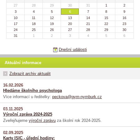
27
28
29
30
31
1
2
3
4
5
6
7
8
9
10
11
12
13
14
15
16
17
18
19
20
21
22
23
24
25
26
27
28
29
30
31
1
2
3
4
5
6
Dnešní události
Aktuální informace
Zobrazit archiv aktualit
16.02.2026
Hledáme školního psychologa
Více informací u ředitelky:
peckova@gym-nymburk.cz
03.11.2025
Výroční zpráva 2024-2025
Zveřejňujeme
výroční zprávu
za školní rok 2024-2025.
02.09.2025
Karty ISIC - úřední hodiny: