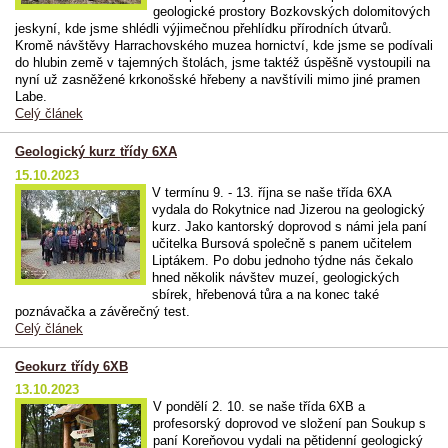
geologické prostory Bozkovských dolomitových
jeskyní, kde jsme shlédli výjimečnou přehlídku přírodních útvarů.
Kromě návštěvy Harrachovského muzea hornictví, kde jsme se podívali
do hlubin země v tajemných štolách, jsme taktéž úspěšně vystoupili na
nyní už zasněžené krkonošské hřebeny a navštívili mimo jiné pramen
Labe.
Celý článek
Geologický kurz třídy 6XA
15.10.2023
V termínu 9. - 13. října se naše třída 6XA
vydala do Rokytnice nad Jizerou na geologický
kurz. Jako kantorský doprovod s námi jela paní
učitelka Bursová společně s panem učitelem
Liptákem. Po dobu jednoho týdne nás čekalo
hned několik návštev muzeí, geologických
sbírek, hřebenová tůra a na konec také
poznávačka a závěrečný test.
Celý článek
Geokurz třídy 6XB
13.10.2023
V pondělí 2. 10. se naše třída 6XB a
profesorský doprovod ve složení pan Soukup s
paní Koreňovou vydali na pětidenní geologický