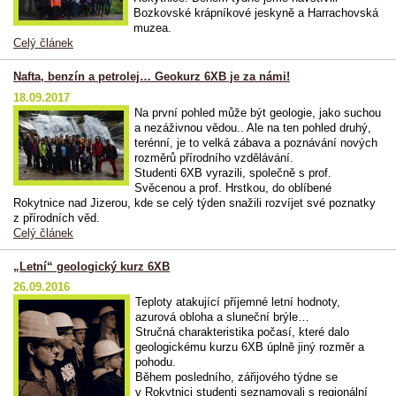
Bozkovské krápníkové jeskyně a Harrachovská
muzea.
Celý článek
Nafta, benzín a petrolej… Geokurz 6XB je za námi!
18.09.2017
Na první pohled může být geologie, jako suchou
a nezáživnou vědou.. Ale na ten pohled druhý,
terénní, je to velká zábava a poznávání nových
rozměrů přírodního vzdělávání.
Studenti 6XB vyrazili, společně s prof.
Svěcenou a prof. Hrstkou, do oblíbené
Rokytnice nad Jizerou, kde se celý týden snažili rozvíjet své poznatky
z přírodních věd.
Celý článek
„Letní“ geologický kurz 6XB
26.09.2016
Teploty atakující příjemné letní hodnoty,
azurová obloha a sluneční brýle…
Stručná charakteristika počasí, které dalo
geologickému kurzu 6XB úplně jiný rozměr a
pohodu.
Během posledního, zářijového týdne se
v Rokytnici studenti seznamovali s regionální