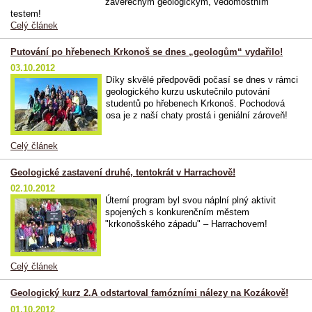
závěrečným geologickým, vědomostním
testem!
Celý článek
Putování po hřebenech Krkonoš se dnes „geologům“ vydařilo!
03.10.2012
Díky skvělé předpovědi počasí se dnes v rámci
geologického kurzu uskutečnilo putování
studentů po hřebenech Krkonoš. Pochodová
osa je z naší chaty prostá i geniální zároveň!
Celý článek
Geologické zastavení druhé, tentokrát v Harrachově!
02.10.2012
Úterní program byl svou náplní plný aktivit
spojených s konkurenčním městem
"krkonošského západu" – Harrachovem!
Celý článek
Geologický kurz 2.A odstartoval famózními nálezy na Kozákově!
01.10.2012