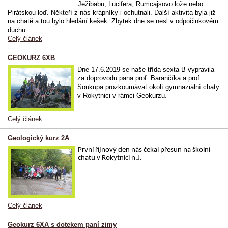
Ježibabu, Lucifera, Rumcajsovo lože nebo
Pirátskou loď. Někteří z nás krápníky i ochutnali. Další aktivita byla již
na chatě a tou bylo hledání kešek. Zbytek dne se nesl v odpočinkovém
duchu.
Celý článek
GEOKURZ 6XB
Dne 17.6.2019 se naše třída sexta B vypravila
za doprovodu pana prof. Barančíka a prof.
Soukupa prozkoumávat okolí gymnaziální chaty
v Rokytnici v rámci Geokurzu.
Celý článek
Geologický kurz 2A
První říjnový den nás čekal přesun na školní
chatu v Rokytnici n.J.
Celý článek
Geokurz 6XA s dotekem paní zimy