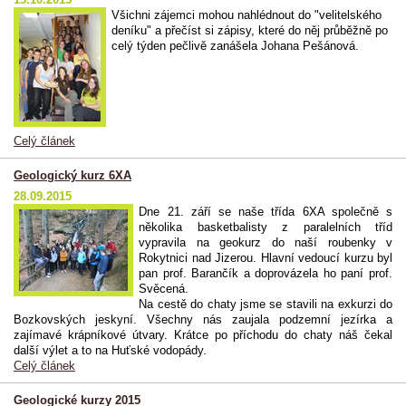
Všichni zájemci mohou nahlédnout do "velitelského
deníku" a přečíst si zápisy, které do něj průběžně po
celý týden pečlivě zanášela Johana Pešánová.
Celý článek
Geologický kurz 6XA
28.09.2015
Dne 21. září se naše třída 6XA společně s
několika basketbalisty z paralelních tříd
vypravila na geokurz do naší roubenky v
Rokytnici nad Jizerou. Hlavní vedoucí kurzu byl
pan prof. Barančík a doprovázela ho paní prof.
Svěcená.
Na cestě do chaty jsme se stavili na exkurzi do
Bozkovských jeskyní. Všechny nás zaujala podzemní jezírka a
zajímavé krápníkové útvary. Krátce po příchodu do chaty náš čekal
další výlet a to na Huťské vodopády.
Celý článek
Geologické kurzy 2015