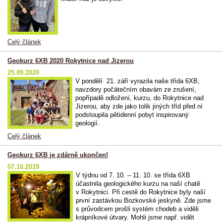
Celý článek
Geokurz 6XB 2020 Rokytnice nad Jizerou
25.09.2020
V pondělí 21. září vyrazila naše třída 6XB,
navzdory počátečním obavám ze zrušení,
popřípadě odložení, kurzu, do Rokytnice nad
Jizerou, aby zde jako tolik jiných tříd před ní
podstoupila pětidenní pobyt inspirovaný
geologií.
Celý článek
Geokurz 6XB je zdárně ukončen!
07.10.2019
V týdnu od 7. 10. – 11. 10. se třída 6XB
účastnila geologického kurzu na naší chatě
v Rokytnici. Při cestě do Rokytnice byly naší
první zastávkou Bozkovské jeskyně. Zde jsme
s průvodcem prošli systém chodeb a viděli
krápníkové útvary. Mohli jsme např. vidět