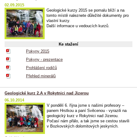
02.09.2015
Geologické kurzy 2015 se pomalu blíží a na
tomto místě naleznete důležité dokumenty pro
vlastní kurzy.
Další informace u vedoucích kurzů.
Ke stažení
Pokyny 2015
Pokyny - prezentace
Prohlášení rodičů
Přehled minerálů
Geologické kurz 2.A v Rokytnici nad Jizerou
06.10.2014
V pondělí 6. října jsme s našimi profesory –
panem Hrstkou a paní Svěcenou - vyrazili na
geologický kurz v Rokytnici nad Jizerou.
Počasí nám přálo, a tak jsme se cestou stavili
v Bozkovských dolomitových jeskyních.