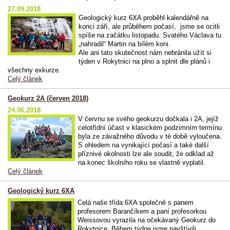
27.09.2018
Geologický kurz 6XA proběhl kalendářně na
konci září, ale průběhem počasí, jsme se ocitli
spíše na začátku listopadu. Svatého Václava tu
„nahradil“ Martin na bílém koni.
Ale ani tato skutečnost nám nebránila užít si
týden v Rokytnici na plno a splnit dle plánů i
všechny exkurze.
Celý článek
Geokurz 2A (červen 2018)
24.06.2018
V červnu se svého geokurzu dočkala i 2A, jejíž
celotřídní účast v klasickém podzimním termínu
byla ze závažného důvodu v té době vyloučena.
S ohledem na vynikající počasí a také další
příznivé okolnosti lze ale soudit, že odklad až
na konec školního roku se vlastně vyplatil.
Celý článek
Geologický kurz 6XA
Celá naše třída 6XA společně s panem
profesorem Barančíkem a paní profesorkou
Weissovou vyrazila na očekávaný Geokurz do
Rokytnice. Během týdne jsme navštívili