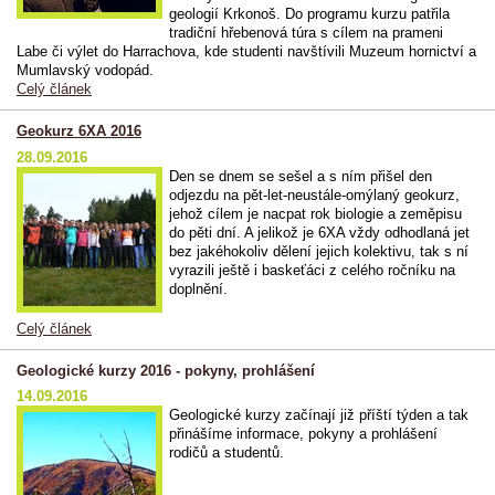
geologií Krkonoš. Do programu kurzu patřila
tradiční hřebenová túra s cílem na prameni
Labe či výlet do Harrachova, kde studenti navštívili Muzeum hornictví a
Mumlavský vodopád.
Celý článek
Geokurz 6XA 2016
28.09.2016
Den se dnem se sešel a s ním přišel den
odjezdu na pět-let-neustále-omýlaný geokurz,
jehož cílem je nacpat rok biologie a zeměpisu
do pěti dní. A jelikož je 6XA vždy odhodlaná jet
bez jakéhokoliv dělení jejich kolektivu, tak s ní
vyrazili ještě i baskeťáci z celého ročníku na
doplnění.
Celý článek
Geologické kurzy 2016 - pokyny, prohlášení
14.09.2016
Geologické kurzy začínají již příští týden a tak
přinášíme informace, pokyny a prohlášení
rodičů a studentů.