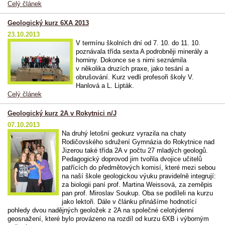
Celý článek
Geologický kurz 6XA 2013
23.10.2013
V termínu školních dní od 7. 10. do 11. 10.
poznávala třída sexta A podrobněji minerály a
horniny. Dokonce se s nimi seznámila
v několika druzích praxe, jako tesání a
obrušování. Kurz vedli profesoři školy V.
Hanlová a L. Lipták.
Celý článek
Geologický kurz 2A v Rokytnici n/J
07.10.2013
Na druhý letošní geokurz vyrazila na chaty
Rodičovského sdružení Gymnázia do Rokytnice nad
Jizerou také třída 2A v počtu 27 mladých geologů.
Pedagogický doprovod jim tvořila dvojice učitelů
patřících do předmětových komisí, které mezi sebou
na naší škole geologickou výuku pravidelně integrují:
za biologii paní prof. Martina Weissová, za zeměpis
pan prof. Miroslav Soukup. Oba se podíleli na kurzu
jako lektoři. Dále v článku přinášíme hodnotící
pohledy dvou nadějných geoložek z 2A na společné celotýdenní
geosnažení, které bylo provázeno na rozdíl od kurzu 6XB i výborným