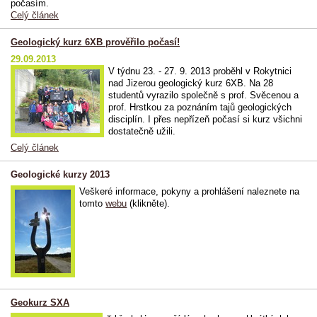
počasím.
Celý článek
Geologický kurz 6XB prověřilo počasí!
29.09.2013
V týdnu 23. - 27. 9. 2013 proběhl v Rokytnici
nad Jizerou geologický kurz 6XB. Na 28
studentů vyrazilo společně s prof. Svěcenou a
prof. Hrstkou za poznáním tajů geologických
disciplín. I přes nepřízeň počasí si kurz všichni
dostatečně užili.
Celý článek
Geologické kurzy 2013
Veškeré informace, pokyny a prohlášení naleznete na
tomto
webu
(klikněte).
Geokurz SXA