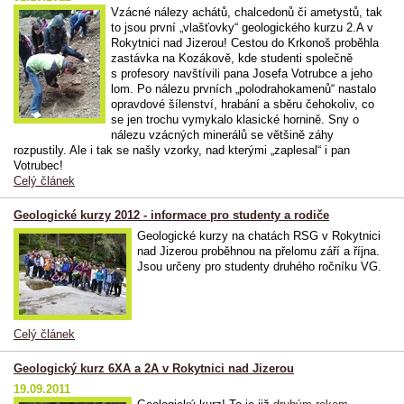
Vzácné nálezy achátů, chalcedonů či ametystů, tak
to jsou první „vlašťovky“ geologického kurzu 2.A v
Rokytnici nad Jizerou! Cestou do Krkonoš proběhla
zastávka na Kozákově, kde studenti společně
s profesory navštívili pana Josefa Votrubce a jeho
lom. Po nálezu prvních „polodrahokamenů“ nastalo
opravdové šílenství, hrabání a sběru čehokoliv, co
se jen trochu vymykalo klasické hornině. Sny o
nálezu vzácných minerálů se většině záhy
rozpustily. Ale i tak se našly vzorky, nad kterými „zaplesal“ i pan
Votrubec!
Celý článek
Geologické kurzy 2012 - informace pro studenty a rodiče
Geologické kurzy na chatách RSG v Rokytnici
nad Jizerou proběhnou na přelomu září a října.
Jsou určeny pro studenty druhého ročníku VG.
Celý článek
Geologický kurz 6XA a 2A v Rokytnici nad Jizerou
19.09.2011