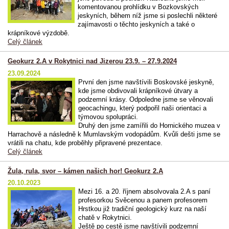
komentovanou prohlídku v Bozkovských
jeskyních, během níž jsme si poslechli některé
zajímavosti o těchto jeskyních a také o
krápníkové výzdobě.
Celý článek
Geokurz 2.A v Rokytnici nad Jizerou 23.9. – 27.9.2024
23.09.2024
První den jsme navštívili Boskovské jeskyně,
kde jsme obdivovali krápníkové útvary a
podzemní krásy. Odpoledne jsme se věnovali
geocachingu, který podpořil naši orientaci a
týmovou spolupráci.
Druhý den jsme zamířili do Hornického muzea v
Harrachově a následně k Mumlavským vodopádům. Kvůli dešti jsme se
vrátili na chatu, kde proběhly připravené prezentace.
Celý článek
Žula, rula, svor – kámen našich hor! Geokurz 2.A
20.10.2023
Mezi 16. a 20. říjnem absolvovala 2.A s paní
profesorkou Svěcenou a panem profesorem
Hrstkou již tradiční geologický kurz na naší
chatě v Rokytnici.
Ještě po cestě jsme navštívili podzemní