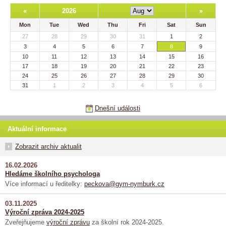
«
2026
»
Mon
Tue
Wed
Thu
Fri
Sat
Sun
27
28
29
30
31
1
2
3
4
5
6
7
8
9
10
11
12
13
14
15
16
17
18
19
20
21
22
23
24
25
26
27
28
29
30
31
1
2
3
4
5
6
Dnešní události
Aktuální informace
Zobrazit archiv aktualit
16.02.2026
Hledáme školního psychologa
Více informací u ředitelky:
peckova@gym-nymburk.cz
03.11.2025
Výroční zpráva 2024-2025
Zveřejňujeme
výroční zprávu
za školní rok 2024-2025.