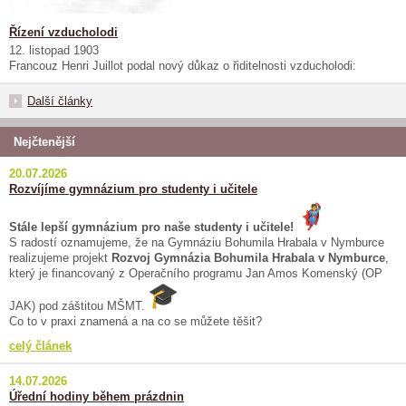
Řízení vzducholodi
12. listopad 1903
Francouz Henri Juillot podal nový důkaz o řiditelnosti vzducholodi:
Další články
Nejčtenější
20.07.2026
Rozvíjíme gymnázium pro studenty i učitele
Stále lepší gymnázium pro naše studenty i učitele!
S radostí oznamujeme, že na Gymnáziu Bohumila Hrabala v Nymburce
realizujeme projekt
Rozvoj Gymnázia Bohumila Hrabala v Nymburce
,
který je financovaný z Operačního programu Jan Amos Komenský (OP
JAK) pod záštitou MŠMT.
Co to v praxi znamená a na co se můžete těšit?
celý článek
14.07.2026
Úřední hodiny během prázdnin