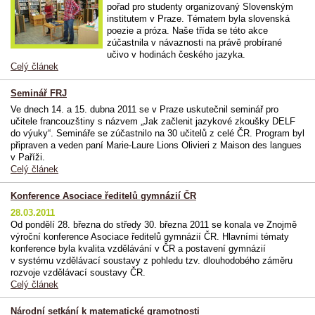
pořad pro studenty organizovaný Slovenským
institutem v Praze. Tématem byla slovenská
poezie a próza. Naše třída se této akce
zúčastnila v návaznosti na právě probírané
učivo v hodinách českého jazyka.
Celý článek
Seminář FRJ
Ve dnech 14. a 15. dubna 2011 se v Praze uskutečnil seminář pro
učitele francouzštiny s názvem „Jak začlenit jazykové zkoušky DELF
do výuky“. Semináře se zúčastnilo na 30 učitelů z celé ČR. Program byl
připraven a veden paní Marie-Laure Lions Olivieri z Maison des langues
v Paříži.
Celý článek
Konference Asociace ředitelů gymnázií ČR
28.03.2011
Od pondělí 28. března do středy 30. března 2011 se konala ve Znojmě
výroční konference Asociace ředitelů gymnázií ČR. Hlavními tématy
konference byla kvalita vzdělávání v ČR a postavení gymnázií
v systému vzdělávací soustavy z pohledu tzv. dlouhodobého záměru
rozvoje vzdělávací soustavy ČR.
Celý článek
Národní setkání k matematické gramotnosti