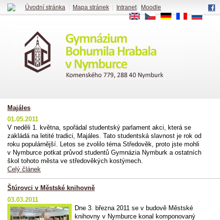
Úvodní stránka
|
Mapa stránek
|
Intranet
|
Moodle
EN
CS
DE
FR
RU
Majáles
01.05.2011
V neděli 1. května, spořádal studentský parlament akci, která se
zakládá na letité tradici, Majáles. Tato studentská slavnost je rok od
roku populárnější. Letos se zvolilo téma Středověk, proto jste mohli
v Nymburce potkat průvod studentů Gymnázia Nymburk a ostatních
škol tohoto města ve středověkých kostýmech.
Celý článek
Štúrovci v Městské knihovně
03.03.2011
Dne 3. března 2011 se v budově Městské
knihovny v Nymburce konal komponovaný