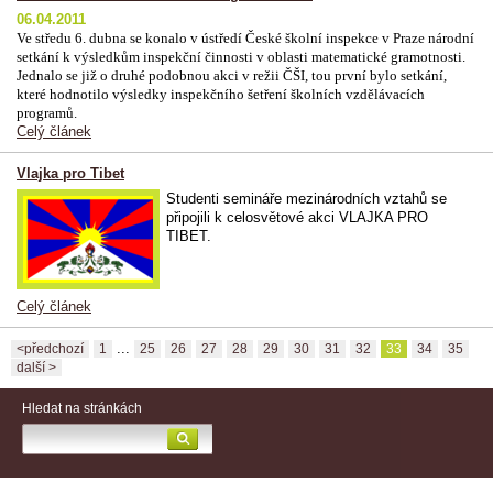
06.04.2011
Ve středu 6. dubna se konalo v ústředí České školní inspekce v Praze národní
setkání k výsledkům inspekční činnosti v oblasti matematické gramotnosti.
Jednalo se již o druhé podobnou akci v režii ČŠI, tou první bylo setkání,
které hodnotilo výsledky inspekčního šetření školních vzdělávacích
programů.
Celý článek
Vlajka pro Tibet
Studenti semináře mezinárodních vztahů se
připojili k celosvětové akci VLAJKA PRO
TIBET.
Celý článek
...
<předchozí
1
25
26
27
28
29
30
31
32
33
34
35
další >
Hledat na stránkách