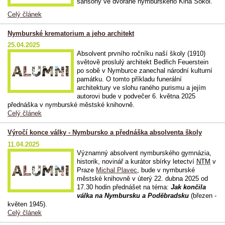
šansony ve dvoraně nymburského Kina Sokol.
Celý článek
Nymburské krematorium a jeho architekt
25.04.2025
Absolvent prvního ročníku naší školy (1910)
světově proslulý architekt Bedřich Feuerstein
po sobě v Nymburce zanechal národní kulturní
památku. O tomto příkladu funerální
architektury ve slohu raného purismu a jejím
autorovi bude v podvečer 6. května 2025
přednáška v nymburské městské knihovně.
Celý článek
Výročí konce války - Nymbursko a přednáška absolventa školy
11.04.2025
Významný absolvent nymburského gymnázia,
historik, novinář a kurátor sbírky letectví
NTM
v
Praze
Michal Plavec
, bude v nymburské
městské knihovně v úterý 22. dubna 2025 od
17.30 hodin přednášet na téma:
Jak končila
válka na Nymbursku a Poděbradsku
(březen -
květen 1945).
Celý článek