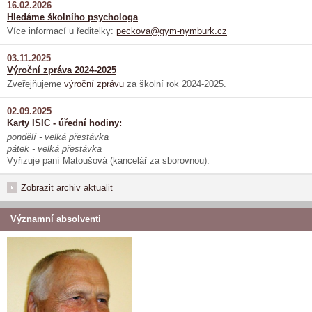
16.02.2026
Hledáme školního psychologa
Více informací u ředitelky:
peckova@gym-nymburk.cz
03.11.2025
Výroční zpráva 2024-2025
Zveřejňujeme
výroční zprávu
za školní rok 2024-2025.
02.09.2025
Karty ISIC - úřední hodiny:
pondělí - velká přestávka
pátek - velká přestávka
Vyřizuje paní Matoušová (kancelář za sborovnou).
Zobrazit archiv aktualit
Významní absolventi