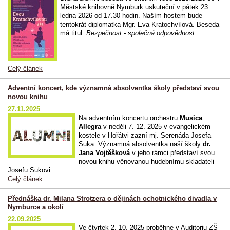
Městské knihovně Nymburk uskuteční v pátek 23.
ledna 2026 od 17.30 hodin. Naším hostem bude
tentokrát diplomatka Mgr. Eva Kratochvílová. Beseda
má titul:
Bezpečnost - společná odpovědnost.
Celý článek
Adventní koncert, kde významná absolventka školy představí svou
novou knihu
27.11.2025
Na adventním koncertu orchestru
Musica
Allegra
v neděli 7. 12. 2025 v evangelickém
kostele v Hořátvi zazní mj. Serenáda Josefa
Suka. Významná absolventka naší školy
dr.
Jana Vojtěšková
v jeho rámci představí svou
novou knihu věnovanou hudebnímu skladateli
Josefu Sukovi.
Celý článek
Přednáška dr. Milana Strotzera o dějinách ochotnického divadla v
Nymburce a okolí
22.09.2025
Ve čtvrtek 2. 10. 2025 proběhne v Auditoriu ZŠ