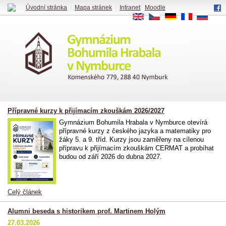
Úvodní stránka
|
Mapa stránek
|
Intranet
|
Moodle
EN
CS
DE
FR
RU
Přípravné kurzy k přijímacím zkouškám 2026/2027
Gymnázium Bohumila Hrabala v Nymburce otevírá
přípravné kurzy z českého jazyka a matematiky pro
žáky 5. a 9. tříd. Kurzy jsou zaměřeny na cílenou
přípravu k přijímacím zkouškám CERMAT a probíhat
budou od září 2026 do dubna 2027.
Celý článek
Alumni beseda s historikem prof. Martinem Holým
27.03.2026