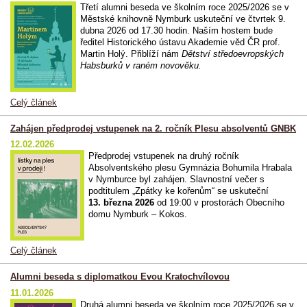
Třetí alumni beseda ve školním roce 2025/2026 se v
Městské knihovně Nymburk uskuteční ve čtvrtek 9.
dubna 2026 od 17.30 hodin. Naším hostem bude
ředitel Historického ústavu Akademie věd ČR prof.
Martin Holý. Přiblíží nám
Dětství středoevropských
Habsburků v raném novověku.
Celý článek
Zahájen předprodej vstupenek na 2. ročník Plesu absolventů GNBK
12.02.2026
Předprodej vstupenek na druhý ročník
Absolventského plesu Gymnázia Bohumila Hrabala
v Nymburce byl zahájen. Slavnostní večer s
podtitulem „Zpátky ke kořenům“ se uskuteční
13. března 2026
od 19:00 v prostorách Obecního
domu Nymburk – Kokos.
Celý článek
Alumni beseda s diplomatkou Evou Kratochvílovou
11.01.2026
Druhá alumni beseda ve školním roce 2025/2026 se v