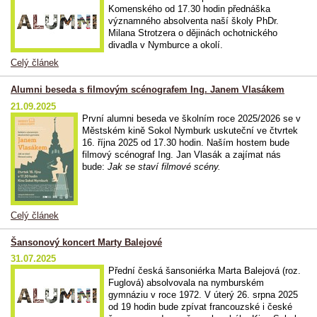
Komenského od 17.30 hodin přednáška
významného absolventa naší školy PhDr.
Milana Strotzera o dějinách ochotnického
divadla v Nymburce a okolí.
Celý článek
Alumni beseda s filmovým scénografem Ing. Janem Vlasákem
21.09.2025
První alumni beseda ve školním roce 2025/2026 se v
Městském kině Sokol Nymburk uskuteční ve čtvrtek
16. října 2025 od 17.30 hodin. Naším hostem bude
filmový scénograf Ing. Jan Vlasák a zajímat nás
bude:
Jak se staví filmové scény
.
Celý článek
Šansonový koncert Marty Balejové
31.07.2025
Přední česká šansoniérka Marta Balejová (roz.
Fuglová) absolvovala na nymburském
gymnáziu v roce 1972. V úterý 26. srpna 2025
od 19 hodin bude zpívat francouzské i české